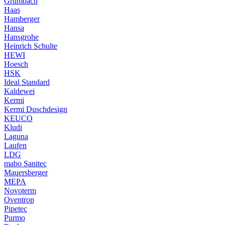
Grumbach
Haas
Hamberger
Hansa
Hansgrohe
Heinrich Schulte
HEWI
Hoesch
HSK
Ideal Standard
Kaldewei
Kermi
Kermi Duschdesign
KEUCO
Kludi
Laguna
Laufen
LDG
mabo Sanitec
Mauersberger
MEPA
Novoterm
Oventrop
Pipetec
Purmo