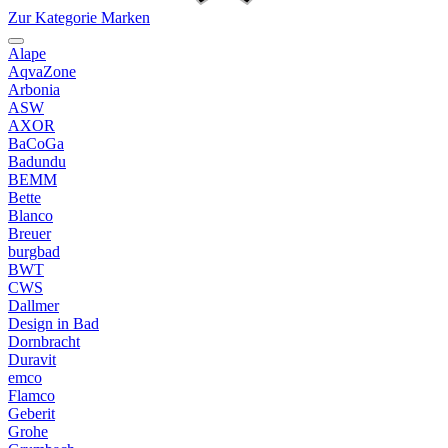
Zur Kategorie Marken
Alape
AqvaZone
Arbonia
ASW
AXOR
BaCoGa
Badundu
BEMM
Bette
Blanco
Breuer
burgbad
BWT
CWS
Dallmer
Design in Bad
Dornbracht
Duravit
emco
Flamco
Geberit
Grohe