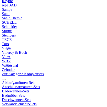
Raybro
repaBAD
Sanipa
Sanit
Sanit Chemie
SCHELL
Schneider
Sprinz
Steinberg
TECE
Toto
Viega
Villeroy & Boch
VitrA
WBV
Wittigsthal
Zehnder
Zur Kategorie Komplettsets
Ablaufgarnituren-Sets
Anschlussarmaturen-Sets
Badewannen-Sets
Badmöbel-Sets
Duschwannen-Sets
Vorwandelemente-Sets