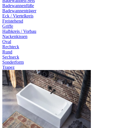
Badewannen-Sets
Badewannenfüße
Badewannenträger
Eck / Viertelkreis
Freistehend
Griffe
Halbkreis / Vorbau
Nackenkissen
Oval
Rechteck
Rund
Sechseck
Sonderform
Trapez