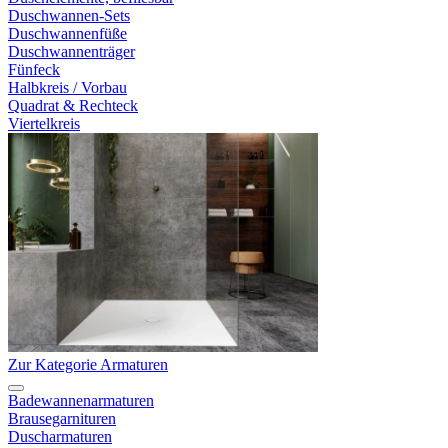
Duschwannen-Sets
Duschwannenfüße
Duschwannenträger
Fünfeck
Halbkreis / Vorbau
Quadrat & Rechteck
Viertelkreis
Zur Kategorie Armaturen
Badewannenarmaturen
Brausegarnituren
Duscharmaturen