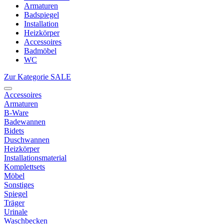
Armaturen
Badspiegel
Installation
Heizkörper
Accessoires
Badmöbel
WC
Zur Kategorie SALE
Accessoires
Armaturen
B-Ware
Badewannen
Bidets
Duschwannen
Heizkörper
Installationsmaterial
Komplettsets
Möbel
Sonstiges
Spiegel
Träger
Urinale
Waschbecken