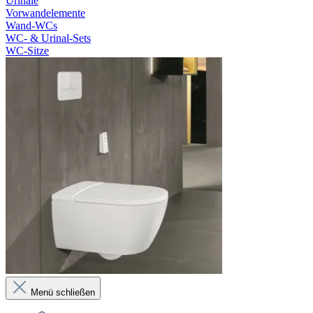
Urinale
Vorwandelemente
Wand-WCs
WC- & Urinal-Sets
WC-Sitze
Menü schließen