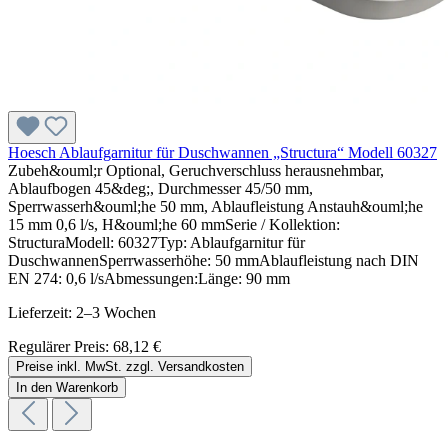
Hoesch Ablaufgarnitur für Duschwannen „Structura“ Modell 60327
Zubeh&ouml;r Optional, Geruchverschluss herausnehmbar,
Ablaufbogen 45&deg;, Durchmesser 45/50 mm,
Sperrwasserh&ouml;he 50 mm, Ablaufleistung Anstauh&ouml;he
15 mm 0,6 l/s, H&ouml;he 60 mmSerie / Kollektion:
StructuraModell: 60327Typ: Ablaufgarnitur für
DuschwannenSperrwasserhöhe: 50 mmAblaufleistung nach DIN
EN 274: 0,6 l/sAbmessungen:Länge: 90 mm
Lieferzeit: 2–3 Wochen
Regulärer Preis:
68,12 €
Preise inkl. MwSt. zzgl. Versandkosten
In den Warenkorb