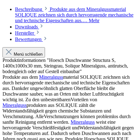
Beschreibung
Produkte aus dem Mineralgussmaterial
SOLIQUE zeichnen sich durch hervorragende mechanische
und technische Eigenschaften aus.…
Mehr
Downloads
Hersteller
Bewertungen
Menü schließen
Produktinformationen "Hoesch Duschwanne Structura S,
1400x1000x30 mm, Steingrau, Solique Mineralguss, antirutsch,
bodengleich oder auf Gestell einbaubar"
Produkte aus dem
Mineralguss
material SOLIQUE zeichnen sich
durch hervorragende mechanische und technische Eigenschaften
aus. Dankder ungewöhnlich glatten Oberfläche bleibt die
Duschwanne sauber, was an Orten mit hoher Luftfeuchtigkeit
wichtig ist. Zu den unbestreitbarenVorteilen von
Mineralguss
produkten aus SOLIQUE zählt die
Widerstandsfähigkeit gegen chemische Substanzen und
Verschmutzung. AlleVerschmutzungen können problemlos durch
sanfte Reinigung entfernt werden.
Mineralguss
weist eine
hervorragende Verschleißfestigkeit undWiderstandsfähigkeit gegen
hohe Temperaturen auf. Dadurch sehen Duschwannen auch nach
Jahren noch quasi aus wie neu. Produkte Hoeschaus SOLIQUE