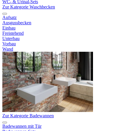
WC- & Urinal-Sets
Zur Kategorie Waschbecken
Aufsatz
Ausgussbecken
Einbau
Freistehend
Unterbau
Vorbau
Wand
Zur Kategorie Badewannen
Badewannen mit Tür