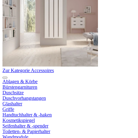
Zur Kategorie Accessoires
Ablagen & Körbe
Bürstengarnituren
Duschsitze
Duschvorhangstangen
Glashalter
Griffe
Handtuchhalter & -haken
Kosmetikspiegel
Seifenhalter & -spender
Toiletten- & Papierhalter
Wandmodule