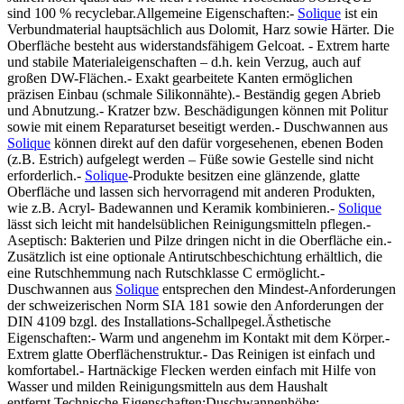
sind 100 % recyclebar.Allgemeine Eigenschaften:-
Solique
ist ein
Verbundmaterial hauptsächlich aus Dolomit, Harz sowie Härter. Die
Oberfläche besteht aus widerstandsfähigem Gelcoat. - Extrem harte
und stabile Materialeigenschaften – d.h. kein Verzug, auch auf
großen DW-Flächen.- Exakt gearbeitete Kanten ermöglichen
präzisen Einbau (schmale Silikonnähte).- Beständig gegen Abrieb
und Abnutzung.- Kratzer bzw. Beschädigungen können mit Politur
sowie mit einem Reparaturset beseitigt werden.- Duschwannen aus
Solique
können direkt auf den dafür vorgesehenen, ebenen Boden
(z.B. Estrich) aufgelegt werden – Füße sowie Gestelle sind nicht
erforderlich.-
Solique
-Produkte besitzen eine glänzende, glatte
Oberfläche und lassen sich hervorragend mit anderen Produkten,
wie z.B. Acryl- Badewannen und Keramik kombinieren.-
Solique
lässt sich leicht mit handelsüblichen Reinigungsmitteln pflegen.-
Aseptisch: Bakterien und Pilze dringen nicht in die Oberfläche ein.-
Zusätzlich ist eine optionale Antirutschbeschichtung erhältlich, die
eine Rutschhemmung nach Rutschklasse C ermöglicht.-
Duschwannen aus
Solique
entsprechen den Mindest-Anforderungen
der schweizerischen Norm SIA 181 sowie den Anforderungen der
DIN 4109 bzgl. des Installations-Schallpegel.Ästhetische
Eigenschaften:- Warm und angenehm im Kontakt mit dem Körper.-
Extrem glatte Oberflächenstruktur.- Das Reinigen ist einfach und
komfortabel.- Hartnäckige Flecken werden einfach mit Hilfe von
Wasser und milden Reinigungsmitteln aus dem Haushalt
entfernt.Technische Eigenschaften:Duschwannenhöhe: