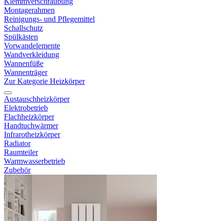
Klemmverschraubung
Montagerahmen
Reinigungs- und Pflegemittel
Schallschutz
Spülkästen
Vorwandelemente
Wandverkleidung
Wannenfüße
Wannenträger
Zur Kategorie Heizkörper
Austauschheizkörper
Elektrobetrieb
Flachheizkörper
Handtuchwärmer
Infrarotheizkörper
Radiator
Raumteiler
Warmwasserbetrieb
Zubehör