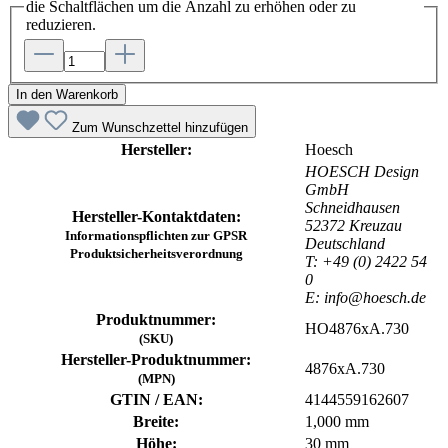
die Schaltflächen um die Anzahl zu erhöhen oder zu
reduzieren.
In den Warenkorb
Zum Wunschzettel hinzufügen
Hersteller:
Hoesch
HOESCH Design
GmbH
Schneidhausen
Hersteller-Kontaktdaten:
52372 Kreuzau
Informationspflichten zur GPSR
Deutschland
Produktsicherheitsverordnung
T: +49 (0) 2422 54
0
E: info@hoesch.de
Produktnummer:
HO4876xA.730
(SKU)
Hersteller-Produktnummer:
4876xA.730
(MPN)
GTIN / EAN:
4144559162607
Breite:
1,000 mm
Höhe:
30 mm