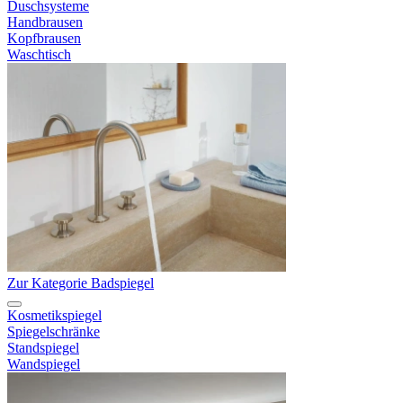
Duschsysteme
Handbrausen
Kopfbrausen
Waschtisch
Zur Kategorie Badspiegel
Kosmetikspiegel
Spiegelschränke
Standspiegel
Wandspiegel