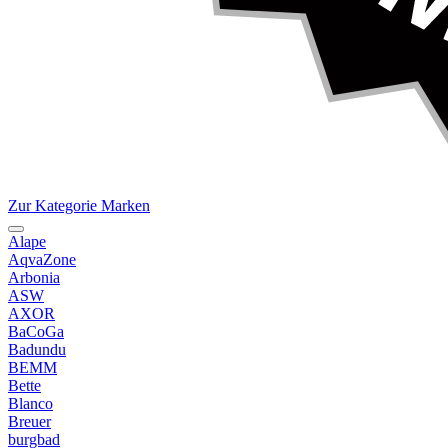
Zur Kategorie Marken
Alape
AqvaZone
Arbonia
ASW
AXOR
BaCoGa
Badundu
BEMM
Bette
Blanco
Breuer
burgbad