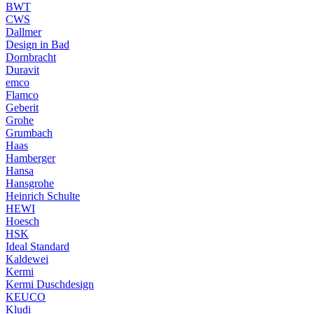
BWT
CWS
Dallmer
Design in Bad
Dornbracht
Duravit
emco
Flamco
Geberit
Grohe
Grumbach
Haas
Hamberger
Hansa
Hansgrohe
Heinrich Schulte
HEWI
Hoesch
HSK
Ideal Standard
Kaldewei
Kermi
Kermi Duschdesign
KEUCO
Kludi