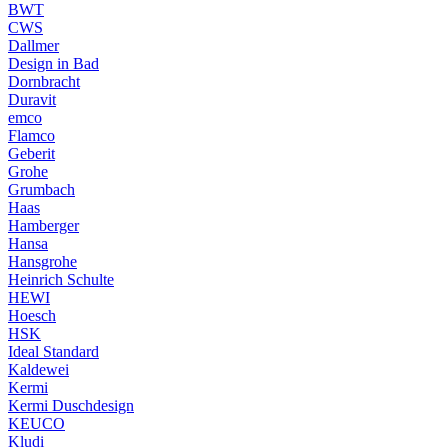
BWT
CWS
Dallmer
Design in Bad
Dornbracht
Duravit
emco
Flamco
Geberit
Grohe
Grumbach
Haas
Hamberger
Hansa
Hansgrohe
Heinrich Schulte
HEWI
Hoesch
HSK
Ideal Standard
Kaldewei
Kermi
Kermi Duschdesign
KEUCO
Kludi