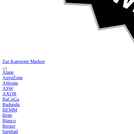
Zur Kategorie Marken
Alape
AqvaZone
Arbonia
ASW
AXOR
BaCoGa
Badundu
BEMM
Bette
Blanco
Breuer
burgbad