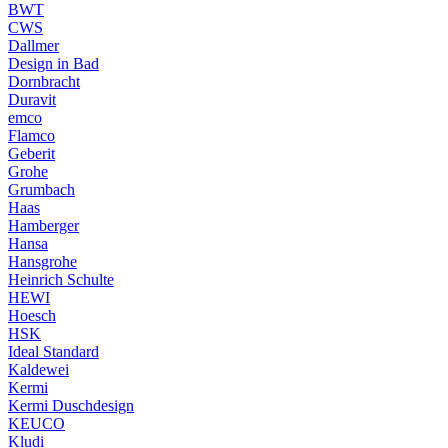
BWT
CWS
Dallmer
Design in Bad
Dornbracht
Duravit
emco
Flamco
Geberit
Grohe
Grumbach
Haas
Hamberger
Hansa
Hansgrohe
Heinrich Schulte
HEWI
Hoesch
HSK
Ideal Standard
Kaldewei
Kermi
Kermi Duschdesign
KEUCO
Kludi