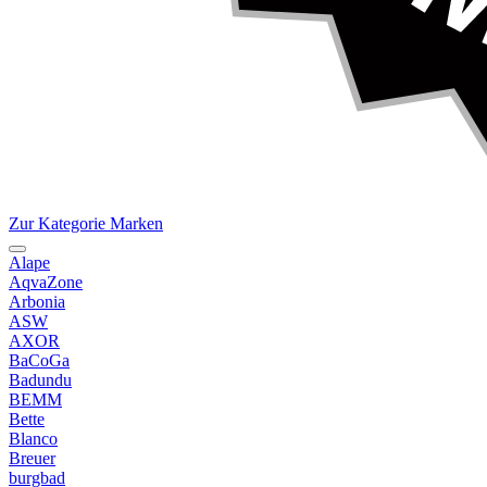
Zur Kategorie Marken
Alape
AqvaZone
Arbonia
ASW
AXOR
BaCoGa
Badundu
BEMM
Bette
Blanco
Breuer
burgbad