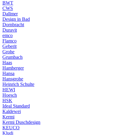
BWT
CWS
Dallmer
Design in Bad
Dornbracht
Duravit
emco
Flamco
Geberit
Grohe
Grumbach
Haas
Hamberger
Hansa
Hansgrohe
Heinrich Schulte
HEWI
Hoesch
HSK
Ideal Standard
Kaldewei
Kermi
Kermi Duschdesign
KEUCO
Kludi