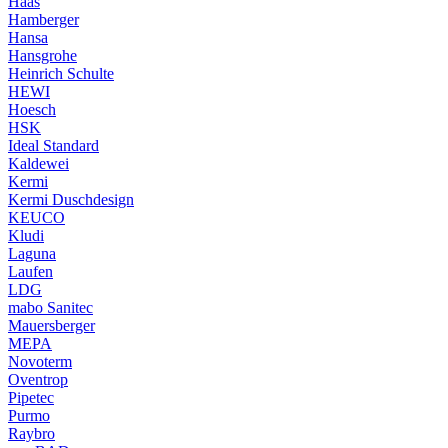
Haas
Hamberger
Hansa
Hansgrohe
Heinrich Schulte
HEWI
Hoesch
HSK
Ideal Standard
Kaldewei
Kermi
Kermi Duschdesign
KEUCO
Kludi
Laguna
Laufen
LDG
mabo Sanitec
Mauersberger
MEPA
Novoterm
Oventrop
Pipetec
Purmo
Raybro