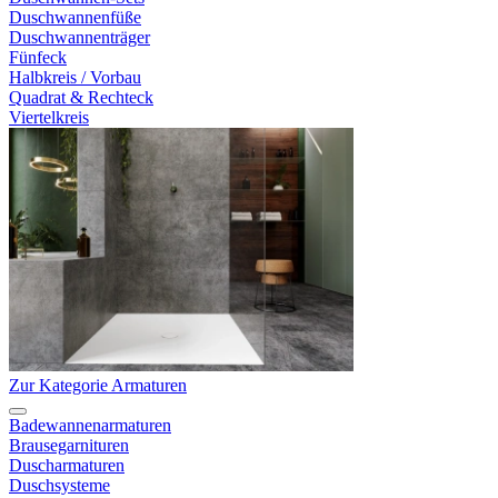
Duschwannenfüße
Duschwannenträger
Fünfeck
Halbkreis / Vorbau
Quadrat & Rechteck
Viertelkreis
Zur Kategorie Armaturen
Badewannenarmaturen
Brausegarnituren
Duscharmaturen
Duschsysteme