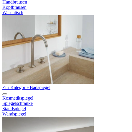
Handbrausen
Kopfbrausen
Waschtisch
Zur Kategorie Badspiegel
Kosmetikspiegel
Spiegelschränke
Standspiegel
Wandspiegel