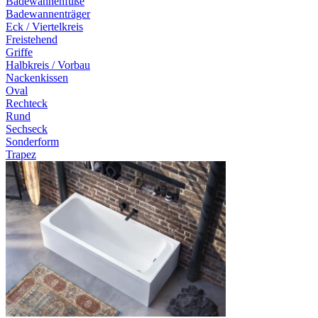
Badewannenfüße
Badewannenträger
Eck / Viertelkreis
Freistehend
Griffe
Halbkreis / Vorbau
Nackenkissen
Oval
Rechteck
Rund
Sechseck
Sonderform
Trapez