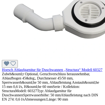
Hoesch Ablaufgarnitur für Duschwannen „Structura“ Modell 60327
Zubeh&ouml;r Optional, Geruchverschluss herausnehmbar,
Ablaufbogen 45&deg;, Durchmesser 45/50 mm,
Sperrwasserh&ouml;he 50 mm, Ablaufleistung Anstauh&ouml;he
15 mm 0,6 l/s, H&ouml;he 60 mmSerie / Kollektion:
StructuraModell: 60327Typ: Ablaufgarnitur für
DuschwannenSperrwasserhöhe: 50 mmAblaufleistung nach DIN
EN 274: 0,6 l/sAbmessungen:Länge: 90 mm