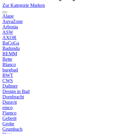
Zur Kategorie Marken
Alape
AqvaZone
Arbonia
ASW
AXOR
BaCoGa
Badundu
BEMM
Bette
Blanco
burgbad
BWT
CWS
Dallmer
Design in Bad
Dornbracht
Duravit
emco
Flamco
Geberit
Grohe
Grumbach