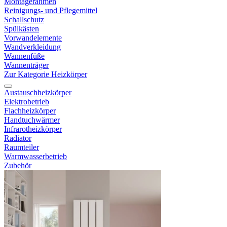
Montagerahmen
Reinigungs- und Pflegemittel
Schallschutz
Spülkästen
Vorwandelemente
Wandverkleidung
Wannenfüße
Wannenträger
Zur Kategorie Heizkörper
Austauschheizkörper
Elektrobetrieb
Flachheizkörper
Handtuchwärmer
Infrarotheizkörper
Radiator
Raumteiler
Warmwasserbetrieb
Zubehör