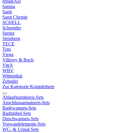
repaBAD
Sanipa
Sanit
Sanit Chemie
SCHELL
Schneider
Sprinz
Steinberg
TECE
Toto
Viega
Villeroy & Boch
VitrA
WBV
Wittigsthal
Zehnder
Zur Kategorie Komplettsets
Ablaufgarnituren-Sets
Anschlussarmaturen-Sets
Badewannen-Sets
Badmöbel-Sets
Duschwannen-Sets
Vorwandelemente-Sets
WC- & Urinal-Sets