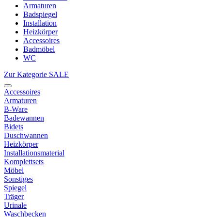
Armaturen
Badspiegel
Installation
Heizkörper
Accessoires
Badmöbel
WC
Zur Kategorie SALE
Accessoires
Armaturen
B-Ware
Badewannen
Bidets
Duschwannen
Heizkörper
Installationsmaterial
Komplettsets
Möbel
Sonstiges
Spiegel
Träger
Urinale
Waschbecken