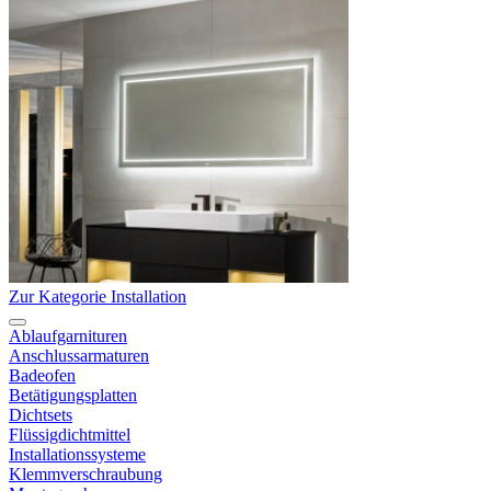
Zur Kategorie Installation
Ablaufgarnituren
Anschlussarmaturen
Badeofen
Betätigungsplatten
Dichtsets
Flüssigdichtmittel
Installationssysteme
Klemmverschraubung