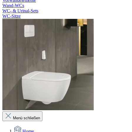
Vorwandelemente
Wand-WCs
WC- & Urinal-Sets
WC-Sitze
Menü schließen
Home