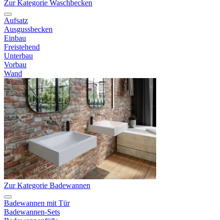
Zur Kategorie Waschbecken
Aufsatz
Ausgussbecken
Einbau
Freistehend
Unterbau
Vorbau
Wand
Zur Kategorie Badewannen
Badewannen mit Tür
Badewannen-Sets