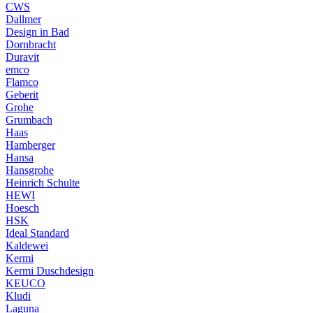
CWS
Dallmer
Design in Bad
Dornbracht
Duravit
emco
Flamco
Geberit
Grohe
Grumbach
Haas
Hamberger
Hansa
Hansgrohe
Heinrich Schulte
HEWI
Hoesch
HSK
Ideal Standard
Kaldewei
Kermi
Kermi Duschdesign
KEUCO
Kludi
Laguna