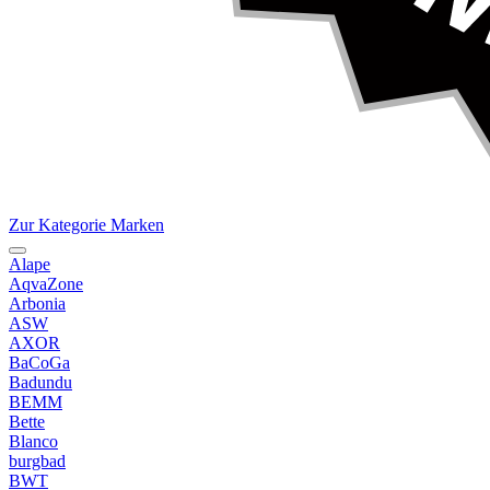
Zur Kategorie Marken
Alape
AqvaZone
Arbonia
ASW
AXOR
BaCoGa
Badundu
BEMM
Bette
Blanco
burgbad
BWT