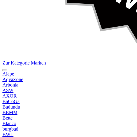
Zur Kategorie Marken
Alape
AqvaZone
Arbonia
ASW
AXOR
BaCoGa
Badundu
BEMM
Bette
Blanco
burgbad
BWT