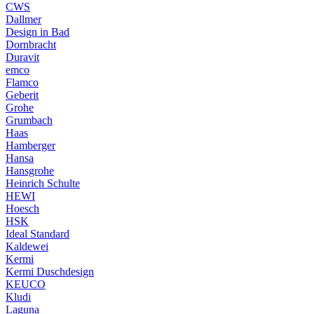
CWS
Dallmer
Design in Bad
Dornbracht
Duravit
emco
Flamco
Geberit
Grohe
Grumbach
Haas
Hamberger
Hansa
Hansgrohe
Heinrich Schulte
HEWI
Hoesch
HSK
Ideal Standard
Kaldewei
Kermi
Kermi Duschdesign
KEUCO
Kludi
Laguna