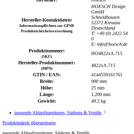
HOESCH Design
GmbH
Schneidhausen
Hersteller-Kontaktdaten:
52372 Kreuzau
Informationspflichten zur GPSR
Deutschland
Produktsicherheitsverordnung
T: +49 (0) 2422 54
0
E: info@hoesch.de
Produktnummer:
HO4822xA.715
(SKU)
Hersteller-Produktnummer:
4822xA.715
(MPN)
GTIN / EAN:
4144559161761
Breite:
900 mm
Höhe:
25 mm
Länge:
1,200 mm
Gewicht:
49.5 kg
passende Ablaufgarnituren, Siphons & Ventile
Produktgalerie überspringen
passende Ablaufgarnituren, Siphons & Ventile