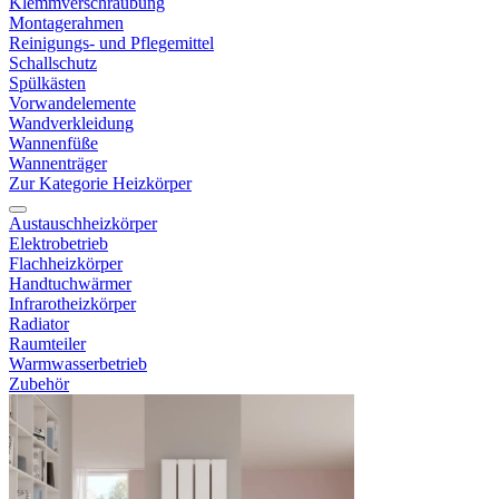
Klemmverschraubung
Montagerahmen
Reinigungs- und Pflegemittel
Schallschutz
Spülkästen
Vorwandelemente
Wandverkleidung
Wannenfüße
Wannenträger
Zur Kategorie Heizkörper
Austauschheizkörper
Elektrobetrieb
Flachheizkörper
Handtuchwärmer
Infrarotheizkörper
Radiator
Raumteiler
Warmwasserbetrieb
Zubehör