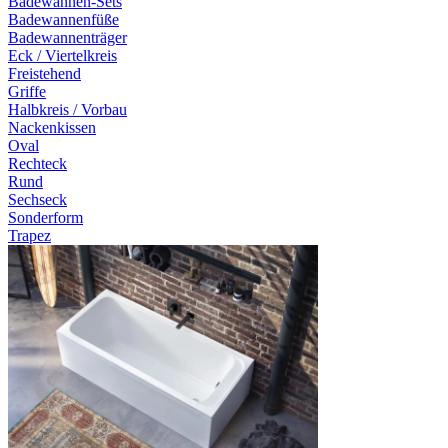
Badewannen-Sets
Badewannenfüße
Badewannenträger
Eck / Viertelkreis
Freistehend
Griffe
Halbkreis / Vorbau
Nackenkissen
Oval
Rechteck
Rund
Sechseck
Sonderform
Trapez