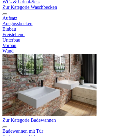
WC- & Urinal-Sets
Zur Kategorie Waschbecken
Aufsatz
Ausgussbecken
Einbau
Freistehend
Unterbau
Vorbau
Wand
Zur Kategorie Badewannen
Badewannen mit Tür