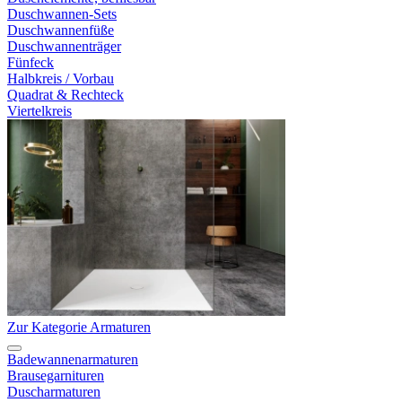
Duschwannen-Sets
Duschwannenfüße
Duschwannenträger
Fünfeck
Halbkreis / Vorbau
Quadrat & Rechteck
Viertelkreis
Zur Kategorie Armaturen
Badewannenarmaturen
Brausegarnituren
Duscharmaturen