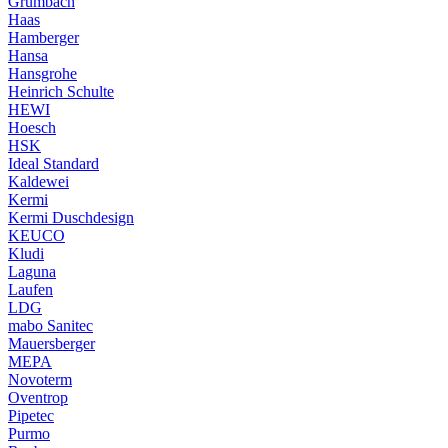
Grumbach
Haas
Hamberger
Hansa
Hansgrohe
Heinrich Schulte
HEWI
Hoesch
HSK
Ideal Standard
Kaldewei
Kermi
Kermi Duschdesign
KEUCO
Kludi
Laguna
Laufen
LDG
mabo Sanitec
Mauersberger
MEPA
Novoterm
Oventrop
Pipetec
Purmo