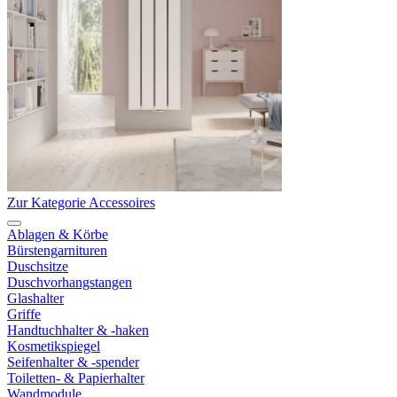
Zur Kategorie Accessoires
Ablagen & Körbe
Bürstengarnituren
Duschsitze
Duschvorhangstangen
Glashalter
Griffe
Handtuchhalter & -haken
Kosmetikspiegel
Seifenhalter & -spender
Toiletten- & Papierhalter
Wandmodule