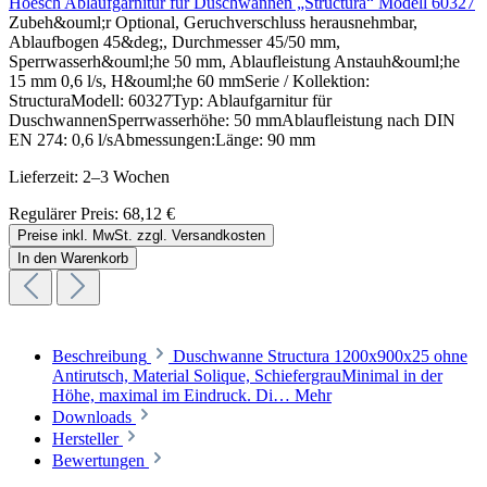
Hoesch Ablaufgarnitur für Duschwannen „Structura“ Modell 60327
Zubeh&ouml;r Optional, Geruchverschluss herausnehmbar,
Ablaufbogen 45&deg;, Durchmesser 45/50 mm,
Sperrwasserh&ouml;he 50 mm, Ablaufleistung Anstauh&ouml;he
15 mm 0,6 l/s, H&ouml;he 60 mmSerie / Kollektion:
StructuraModell: 60327Typ: Ablaufgarnitur für
DuschwannenSperrwasserhöhe: 50 mmAblaufleistung nach DIN
EN 274: 0,6 l/sAbmessungen:Länge: 90 mm
Lieferzeit: 2–3 Wochen
Regulärer Preis:
68,12 €
Preise inkl. MwSt. zzgl. Versandkosten
In den Warenkorb
Beschreibung
Duschwanne Structura 1200x900x25 ohne
Antirutsch, Material Solique, SchiefergrauMinimal in der
Höhe, maximal im Eindruck. Di…
Mehr
Downloads
Hersteller
Bewertungen