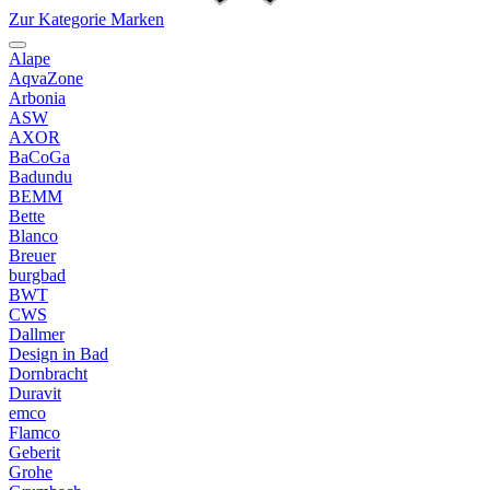
Zur Kategorie Marken
Alape
AqvaZone
Arbonia
ASW
AXOR
BaCoGa
Badundu
BEMM
Bette
Blanco
Breuer
burgbad
BWT
CWS
Dallmer
Design in Bad
Dornbracht
Duravit
emco
Flamco
Geberit
Grohe