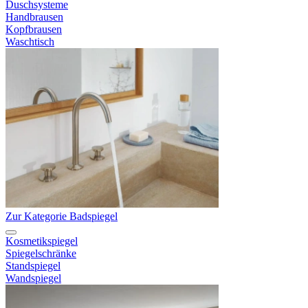
Duschsysteme
Handbrausen
Kopfbrausen
Waschtisch
Zur Kategorie Badspiegel
Kosmetikspiegel
Spiegelschränke
Standspiegel
Wandspiegel