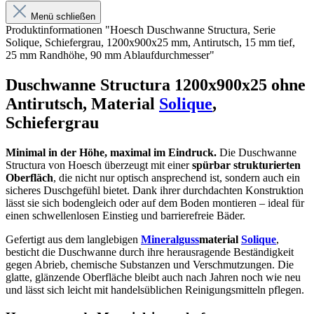
Menü schließen
Produktinformationen "Hoesch Duschwanne Structura, Serie
Solique, Schiefergrau, 1200x900x25 mm, Antirutsch, 15 mm tief,
25 mm Randhöhe, 90 mm Ablaufdurchmesser"
Duschwanne Structura 1200x900x25 ohne
Antirutsch, Material
Solique
,
Schiefergrau
Minimal in der Höhe, maximal im Eindruck.
Die Duschwanne
Structura von Hoesch überzeugt mit einer
spürbar strukturierten
Oberfläch
, die nicht nur optisch ansprechend ist, sondern auch ein
sicheres Duschgefühl bietet. Dank ihrer durchdachten Konstruktion
lässt sie sich bodengleich oder auf dem Boden montieren – ideal für
einen schwellenlosen Einstieg und barrierefreie Bäder.
Gefertigt aus dem langlebigen
Mineralguss
material
Solique
,
besticht die Duschwanne durch ihre herausragende Beständigkeit
gegen Abrieb, chemische Substanzen und Verschmutzungen. Die
glatte, glänzende Oberfläche bleibt auch nach Jahren noch wie neu
und lässt sich leicht mit handelsüblichen Reinigungsmitteln pflegen.