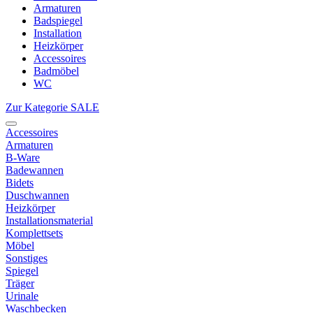
Armaturen
Badspiegel
Installation
Heizkörper
Accessoires
Badmöbel
WC
Zur Kategorie SALE
Accessoires
Armaturen
B-Ware
Badewannen
Bidets
Duschwannen
Heizkörper
Installationsmaterial
Komplettsets
Möbel
Sonstiges
Spiegel
Träger
Urinale
Waschbecken