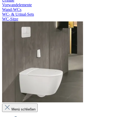
Urinale
Vorwandelemente
Wand-WCs
WC- & Urinal-Sets
WC-Sitze
Menü schließen