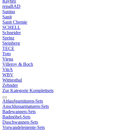
Raybro
repaBAD
Sanipa
Sanit
Sanit Chemie
SCHELL
Schneider
Sprinz
Steinberg
TECE
Toto
Viega
Villeroy & Boch
VitrA
WBV
Wittigsthal
Zehnder
Zur Kategorie Komplettsets
Ablaufgarnituren-Sets
Anschlussarmaturen-Sets
Badewannen-Sets
Badmöbel-Sets
Duschwannen-Sets
Vorwandelemente-Sets