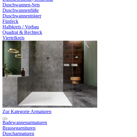
Duschwannen-Sets
Duschwannenfüße
Duschwannenträger
Fünfeck
Halbkreis / Vorbau
Quadrat & Rechteck
Viertelkreis
Zur Kategorie Armaturen
Badewannenarmaturen
Brausegarnituren
Duscharmaturen