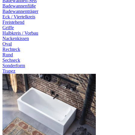
Badewannen-Sets
Badewannenfüße
Badewannenträger
Eck / Viertelkreis
Freistehend
Griffe
Halbkreis / Vorbau
Nackenkissen
Oval
Rechteck
Rund
Sechseck
Sonderform
Trapez