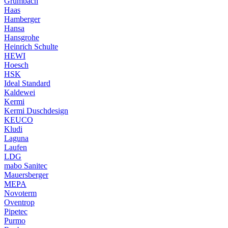
Grumbach
Haas
Hamberger
Hansa
Hansgrohe
Heinrich Schulte
HEWI
Hoesch
HSK
Ideal Standard
Kaldewei
Kermi
Kermi Duschdesign
KEUCO
Kludi
Laguna
Laufen
LDG
mabo Sanitec
Mauersberger
MEPA
Novoterm
Oventrop
Pipetec
Purmo