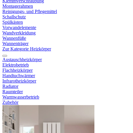
Klemmverschraubung
Montagerahmen
Reinigungs- und Pflegemittel
Schallschutz
Spülkästen
Vorwandelemente
Wandverkleidung
Wannenfüße
Wannenträger
Zur Kategorie Heizkörper
Austauschheizkörper
Elektrobetrieb
Flachheizkörper
Handtuchwärmer
Infrarotheizkörper
Radiator
Raumteiler
Warmwasserbetrieb
Zubehör