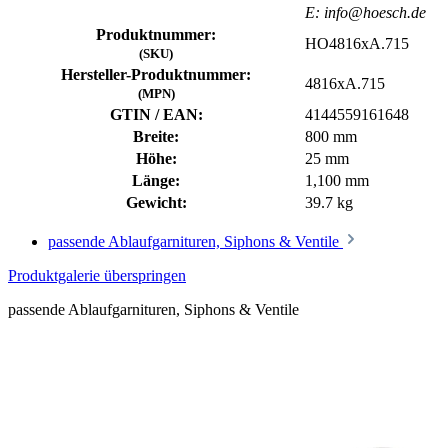
E: info@hoesch.de
Produktnummer:
HO4816xA.715
(SKU)
Hersteller-Produktnummer:
4816xA.715
(MPN)
GTIN / EAN:
4144559161648
Breite:
800 mm
Höhe:
25 mm
Länge:
1,100 mm
Gewicht:
39.7 kg
passende Ablaufgarnituren, Siphons & Ventile
Produktgalerie überspringen
passende Ablaufgarnituren, Siphons & Ventile