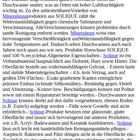
Duschwanne sauber, was an Orten mit hoher Luftfeuchtigkeit
wichtig ist. Zu den unbestreitbarenVorteilen von
Mineralguss
produkten aus SOLIQUE zählt die
Widerstandsfähigkeit gegen chemische Substanzen und
Verschmutzung. AlleVerschmutzungen können problemlos durch
sanfte Reinigung entfernt werden.
Mineralguss
weist eine
hervorragende Verschleißfestigkeit undWiderstandsfähigkeit gegen
hohe Temperaturen auf. Dadurch sehen Duschwannen auch nach
Jahren noch quasi aus wie neu. Produkte Hoeschaus SOLIQUE
sind 100 % recyclebar.Allgemeine Eigenschaften:-
Solique
ist ein
Verbundmaterial hauptsächlich aus Dolomit, Harz sowie Härter. Die
Oberfläche besteht aus widerstandsfähigem Gelcoat. - Extrem harte
und stabile Materialeigenschaften – d.h. kein Verzug, auch auf
großen DW-Flächen.- Exakt gearbeitete Kanten ermöglichen
präzisen Einbau (schmale Silikonnähte).- Beständig gegen Abrieb
und Abnutzung.- Kratzer bzw. Beschädigungen können mit Politur
sowie mit einem Reparaturset beseitigt werden.- Duschwannen aus
Solique
können direkt auf den dafür vorgesehenen, ebenen Boden
(z.B. Estrich) aufgelegt werden – Füße sowie Gestelle sind nicht
erforderlich.-
Solique
-Produkte besitzen eine glänzende, glatte
Oberfläche und lassen sich hervorragend mit anderen Produkten,
wie z.B. Acryl- Badewannen und Keramik kombinieren.-
Solique
lässt sich leicht mit handelsüblichen Reinigungsmitteln pflegen.-
Aseptisch: Bakterien und Pilze dringen nicht in die Oberfläche ein.-
Zusätzlich ist eine optionale Antirutschbeschichtung erhältlich, die