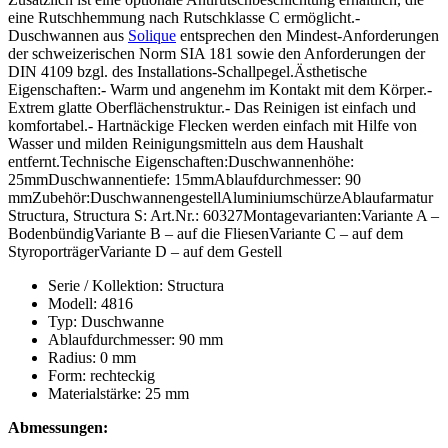
eine Rutschhemmung nach Rutschklasse C ermöglicht.-
Duschwannen aus
Solique
entsprechen den Mindest-Anforderungen
der schweizerischen Norm SIA 181 sowie den Anforderungen der
DIN 4109 bzgl. des Installations-Schallpegel.Ästhetische
Eigenschaften:- Warm und angenehm im Kontakt mit dem Körper.-
Extrem glatte Oberflächenstruktur.- Das Reinigen ist einfach und
komfortabel.- Hartnäckige Flecken werden einfach mit Hilfe von
Wasser und milden Reinigungsmitteln aus dem Haushalt
entfernt.Technische Eigenschaften:Duschwannenhöhe:
25mmDuschwannentiefe: 15mmAblaufdurchmesser: 90
mmZubehör:DuschwannengestellAluminiumschürzeAblaufarmatur
Structura, Structura S: Art.Nr.: 60327Montagevarianten:Variante A –
BodenbündigVariante B – auf die FliesenVariante C – auf dem
StyroporträgerVariante D – auf dem Gestell
Serie / Kollektion: Structura
Modell: 4816
Typ: Duschwanne
Ablaufdurchmesser: 90 mm
Radius: 0 mm
Form: rechteckig
Materialstärke: 25 mm
Abmessungen: