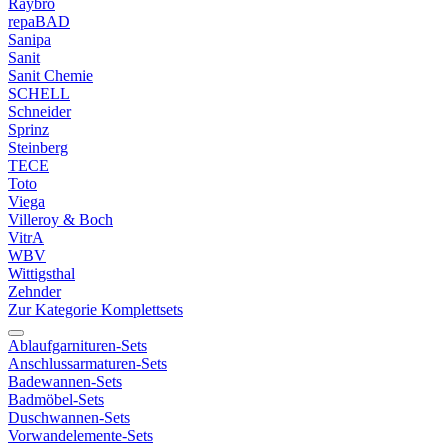
Raybro
repaBAD
Sanipa
Sanit
Sanit Chemie
SCHELL
Schneider
Sprinz
Steinberg
TECE
Toto
Viega
Villeroy & Boch
VitrA
WBV
Wittigsthal
Zehnder
Zur Kategorie Komplettsets
Ablaufgarnituren-Sets
Anschlussarmaturen-Sets
Badewannen-Sets
Badmöbel-Sets
Duschwannen-Sets
Vorwandelemente-Sets