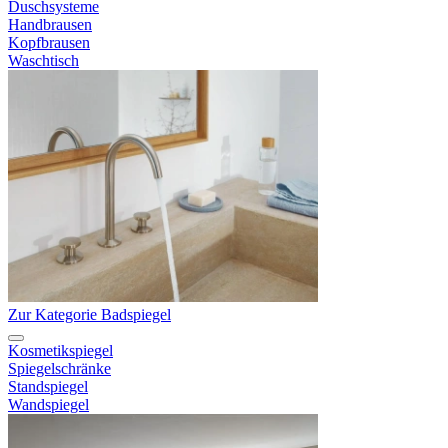
Duschsysteme
Handbrausen
Kopfbrausen
Waschtisch
Zur Kategorie Badspiegel
Kosmetikspiegel
Spiegelschränke
Standspiegel
Wandspiegel