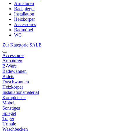
Armaturen
Badspiegel
Installation
Heizkörper
Accessoires
Badmöbel
WC
Zur Kategorie SALE
Accessoires
Armaturen
B-Ware
Badewannen
Bidets
Duschwannen
Heizkörper
Installationsmaterial
Komplettsets
Möbel
Sonstiges
Spiegel
Träger
Urinale
Waschbecken