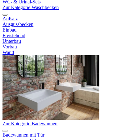
WC- & Urinal-Sets
Zur Kategorie Waschbecken
Aufsatz
Ausgussbecken
Einbau
Freistehend
Unterbau
Vorbau
Wand
Zur Kategorie Badewannen
Badewannen mit Tür