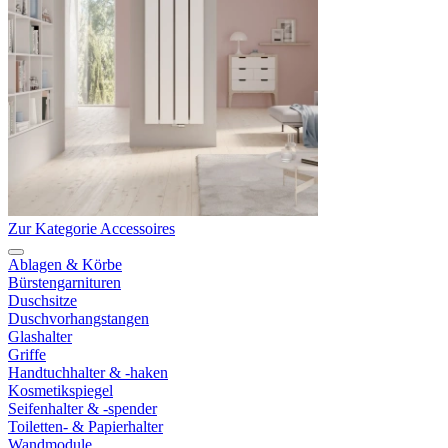
Zur Kategorie Accessoires
Ablagen & Körbe
Bürstengarnituren
Duschsitze
Duschvorhangstangen
Glashalter
Griffe
Handtuchhalter & -haken
Kosmetikspiegel
Seifenhalter & -spender
Toiletten- & Papierhalter
Wandmodule