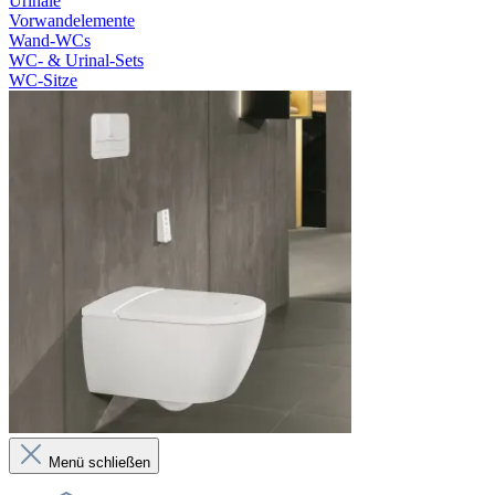
Urinale
Vorwandelemente
Wand-WCs
WC- & Urinal-Sets
WC-Sitze
Menü schließen