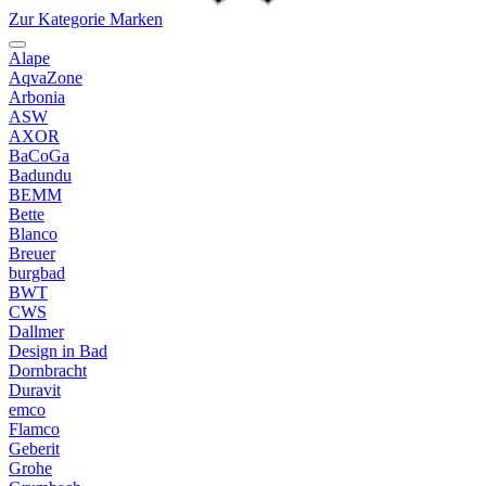
Zur Kategorie Marken
Alape
AqvaZone
Arbonia
ASW
AXOR
BaCoGa
Badundu
BEMM
Bette
Blanco
Breuer
burgbad
BWT
CWS
Dallmer
Design in Bad
Dornbracht
Duravit
emco
Flamco
Geberit
Grohe