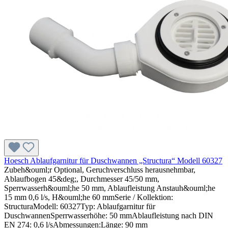
Hoesch Ablaufgarnitur für Duschwannen „Structura“ Modell 60327
Zubeh&ouml;r Optional, Geruchverschluss herausnehmbar,
Ablaufbogen 45&deg;, Durchmesser 45/50 mm,
Sperrwasserh&ouml;he 50 mm, Ablaufleistung Anstauh&ouml;he
15 mm 0,6 l/s, H&ouml;he 60 mmSerie / Kollektion:
StructuraModell: 60327Typ: Ablaufgarnitur für
DuschwannenSperrwasserhöhe: 50 mmAblaufleistung nach DIN
EN 274: 0,6 l/sAbmessungen:Länge: 90 mm