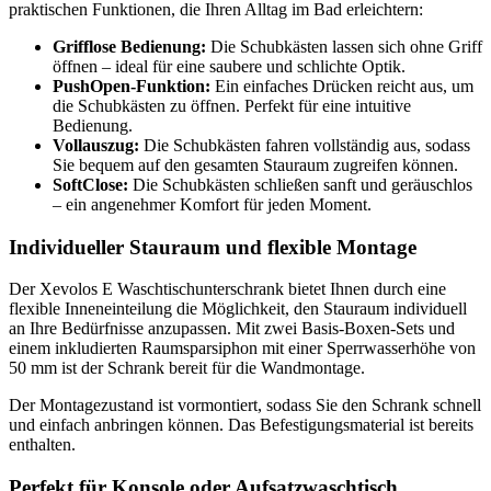
praktischen Funktionen, die Ihren Alltag im Bad erleichtern:
Grifflose Bedienung:
Die Schubkästen lassen sich ohne Griff
öffnen – ideal für eine saubere und schlichte Optik.
PushOpen-Funktion:
Ein einfaches Drücken reicht aus, um
die Schubkästen zu öffnen. Perfekt für eine intuitive
Bedienung.
Vollauszug:
Die Schubkästen fahren vollständig aus, sodass
Sie bequem auf den gesamten Stauraum zugreifen können.
SoftClose:
Die Schubkästen schließen sanft und geräuschlos
– ein angenehmer Komfort für jeden Moment.
Individueller Stauraum und flexible Montage
Der Xevolos E Waschtischunterschrank bietet Ihnen durch eine
flexible Inneneinteilung die Möglichkeit, den Stauraum individuell
an Ihre Bedürfnisse anzupassen. Mit zwei Basis-Boxen-Sets und
einem inkludierten Raumsparsiphon mit einer Sperrwasserhöhe von
50 mm ist der Schrank bereit für die Wandmontage.
Der Montagezustand ist vormontiert, sodass Sie den Schrank schnell
und einfach anbringen können. Das Befestigungsmaterial ist bereits
enthalten.
Perfekt für Konsole oder Aufsatzwaschtisch