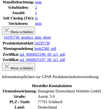
Wandbeleuchtung:
nein
Schubladen:
2
Anzahl:
1
Soft Closing (Tür):
ja
Steckdosen:
nein
Menü schließen
54195730_product_data_sheet
Produktdatenblatt
54195730
Montageanleitung
hrgh2580_pdf
Zertifikat
zul_9600025196_00_iz1_pdf
Zertifikat
zul_9600025197_00_iz3_pdf
Menü schließen
Informationspflichten zur GPSR Produktsicherheitsverordnung
Hersteller-Kontaktdaten
Firmenbezeichnung:
Hansgrohe Deutschland Vertriebs GmbH
Straße:
Auestr. 5-9
PLZ / Stadt:
77761 Schiltach
Land:
Deutschland