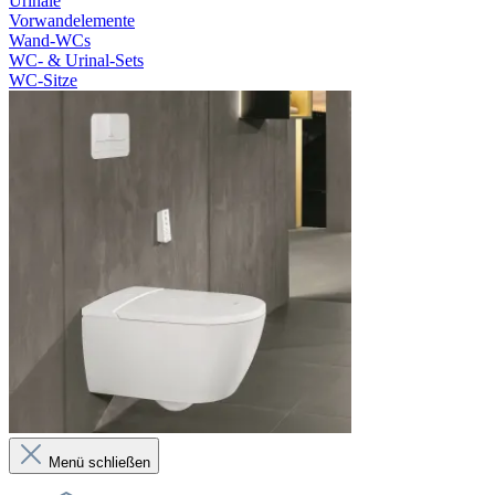
Urinale
Vorwandelemente
Wand-WCs
WC- & Urinal-Sets
WC-Sitze
Menü schließen