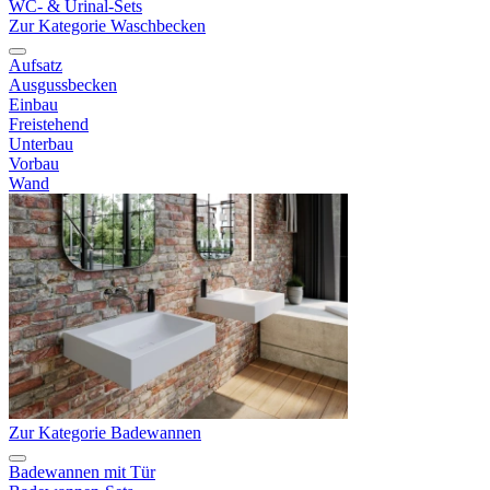
WC- & Urinal-Sets
Zur Kategorie Waschbecken
Aufsatz
Ausgussbecken
Einbau
Freistehend
Unterbau
Vorbau
Wand
Zur Kategorie Badewannen
Badewannen mit Tür