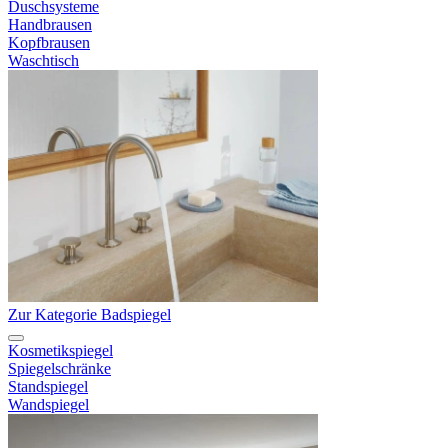
Duschsysteme
Handbrausen
Kopfbrausen
Waschtisch
Zur Kategorie Badspiegel
Kosmetikspiegel
Spiegelschränke
Standspiegel
Wandspiegel