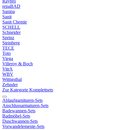
Raybro
repaBAD
Sanipa
Sanit
Sanit Chemie
SCHELL
Schneider
Sprinz
Steinberg
TECE
Toto
Viega
Villeroy & Boch
VitrA
WBV
Wittigsthal
Zehnder
Zur Kategorie Komplettsets
Ablaufgarnituren-Sets
Anschlussarmaturen-Sets
Badewannen-Sets
Badmöbel-Sets
Duschwannen-Sets
Vorwandelemente-Sets