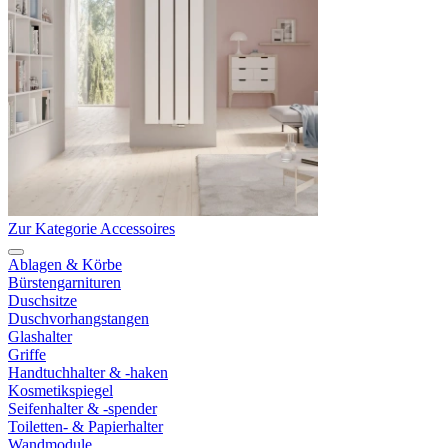
Zur Kategorie Accessoires
Ablagen & Körbe
Bürstengarnituren
Duschsitze
Duschvorhangstangen
Glashalter
Griffe
Handtuchhalter & -haken
Kosmetikspiegel
Seifenhalter & -spender
Toiletten- & Papierhalter
Wandmodule