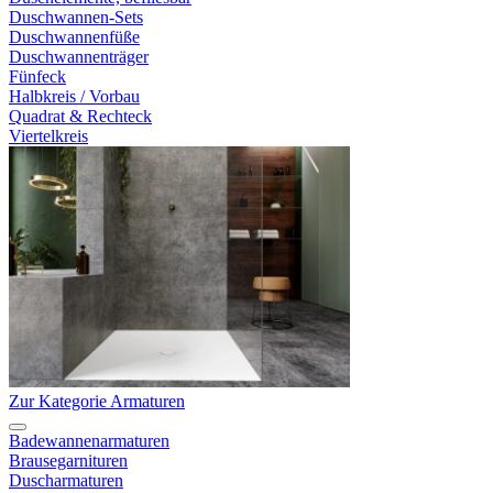
Duschwannen-Sets
Duschwannenfüße
Duschwannenträger
Fünfeck
Halbkreis / Vorbau
Quadrat & Rechteck
Viertelkreis
Zur Kategorie Armaturen
Badewannenarmaturen
Brausegarnituren
Duscharmaturen