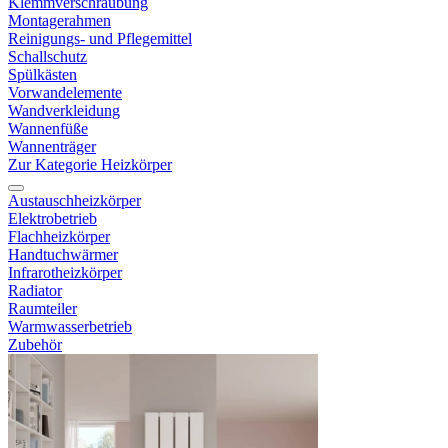
Klemmverschraubung
Montagerahmen
Reinigungs- und Pflegemittel
Schallschutz
Spülkästen
Vorwandelemente
Wandverkleidung
Wannenfüße
Wannenträger
Zur Kategorie Heizkörper
Austauschheizkörper
Elektrobetrieb
Flachheizkörper
Handtuchwärmer
Infrarotheizkörper
Radiator
Raumteiler
Warmwasserbetrieb
Zubehör