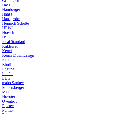
Grumbach
Haas
Hamberger
Hansa
Hansgrohe
Heinrich Schulte
HEWI
Hoesch
HSK
Ideal Standard
Kaldewei
Kermi
Kermi Duschdesign
KEUCO
Kludi
Laguna
Laufen
LDG
mabo Sanitec
Mauersberger
MEPA
Novoterm
Oventrop
Pipetec
Purmo