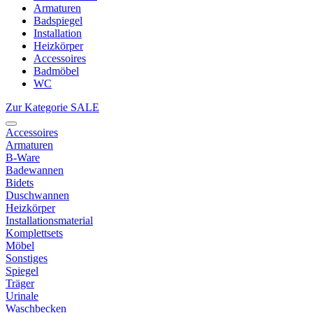
Armaturen
Badspiegel
Installation
Heizkörper
Accessoires
Badmöbel
WC
Zur Kategorie SALE
Accessoires
Armaturen
B-Ware
Badewannen
Bidets
Duschwannen
Heizkörper
Installationsmaterial
Komplettsets
Möbel
Sonstiges
Spiegel
Träger
Urinale
Waschbecken