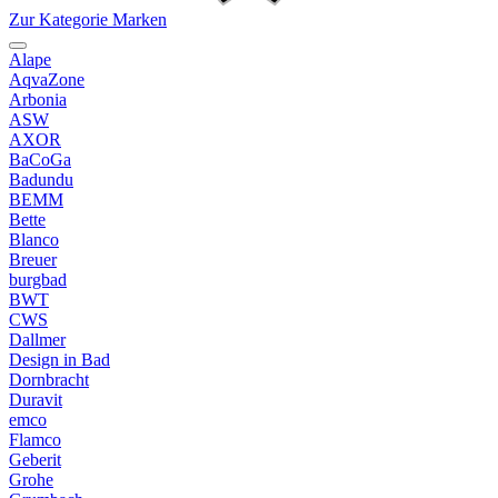
Zur Kategorie Marken
Alape
AqvaZone
Arbonia
ASW
AXOR
BaCoGa
Badundu
BEMM
Bette
Blanco
Breuer
burgbad
BWT
CWS
Dallmer
Design in Bad
Dornbracht
Duravit
emco
Flamco
Geberit
Grohe