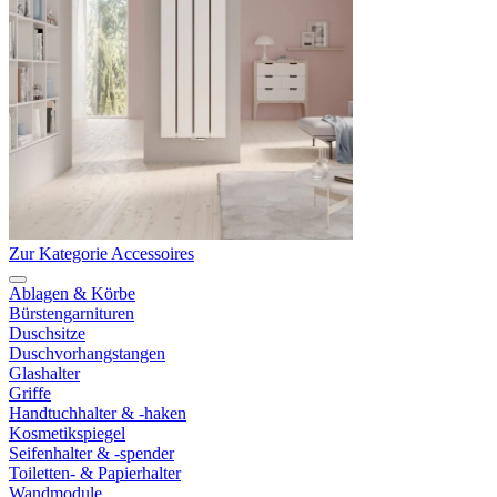
Zur Kategorie Accessoires
Ablagen & Körbe
Bürstengarnituren
Duschsitze
Duschvorhangstangen
Glashalter
Griffe
Handtuchhalter & -haken
Kosmetikspiegel
Seifenhalter & -spender
Toiletten- & Papierhalter
Wandmodule