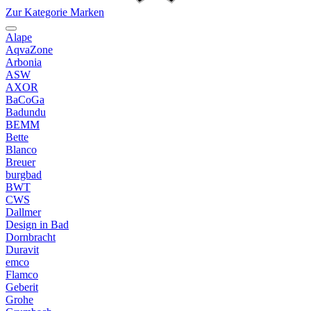
Zur Kategorie Marken
Alape
AqvaZone
Arbonia
ASW
AXOR
BaCoGa
Badundu
BEMM
Bette
Blanco
Breuer
burgbad
BWT
CWS
Dallmer
Design in Bad
Dornbracht
Duravit
emco
Flamco
Geberit
Grohe