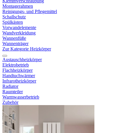
Klemmverschraubung
Montagerahmen
Reinigungs- und Pflegemittel
Schallschutz
Spülkästen
Vorwandelemente
Wandverkleidung
Wannenfüße
Wannenträger
Zur Kategorie Heizkörper
Austauschheizkörper
Elektrobetrieb
Flachheizkörper
Handtuchwärmer
Infrarotheizkörper
Radiator
Raumteiler
Warmwasserbetrieb
Zubehör