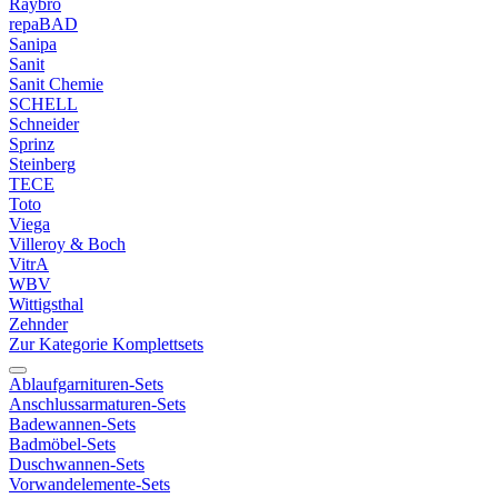
Raybro
repaBAD
Sanipa
Sanit
Sanit Chemie
SCHELL
Schneider
Sprinz
Steinberg
TECE
Toto
Viega
Villeroy & Boch
VitrA
WBV
Wittigsthal
Zehnder
Zur Kategorie Komplettsets
Ablaufgarnituren-Sets
Anschlussarmaturen-Sets
Badewannen-Sets
Badmöbel-Sets
Duschwannen-Sets
Vorwandelemente-Sets