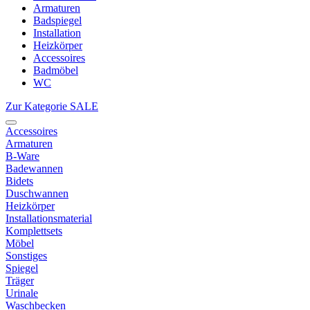
Armaturen
Badspiegel
Installation
Heizkörper
Accessoires
Badmöbel
WC
Zur Kategorie SALE
Accessoires
Armaturen
B-Ware
Badewannen
Bidets
Duschwannen
Heizkörper
Installationsmaterial
Komplettsets
Möbel
Sonstiges
Spiegel
Träger
Urinale
Waschbecken