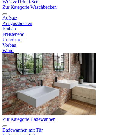
WC- & Urinal-Sets
Zur Kategorie Waschbecken
Aufsatz
Ausgussbecken
Einbau
Freistehend
Unterbau
Vorbau
Wand
Zur Kategorie Badewannen
Badewannen mit Tür