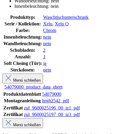
Wandbeleuchtung: nein
Innenbeleuchtung: nein
Produkttyp:
Waschtischunterschrank
Serie / Kollektion:
Xelu
,
Xelu Q
Farbe:
Chrom
Innenbeleuchtung:
nein
Wandbeleuchtung:
nein
Schubladen:
2
Anzahl:
1
Soft Closing (Tür):
ja
Steckdosen:
nein
Menü schließen
54079000_product_data_sheet
Produktdatenblatt
54079000
Montageanleitung
hrgh2542_pdf
Zertifikat
zul_9600025196_00_iz1_pdf
Zertifikat
zul_9600025197_00_iz3_pdf
Menü schließen