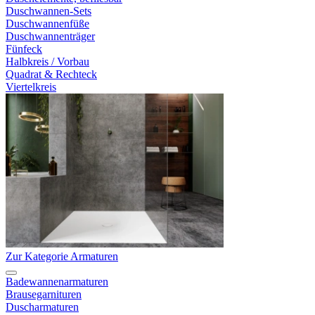
Duschwannen-Sets
Duschwannenfüße
Duschwannenträger
Fünfeck
Halbkreis / Vorbau
Quadrat & Rechteck
Viertelkreis
Zur Kategorie Armaturen
Badewannenarmaturen
Brausegarnituren
Duscharmaturen