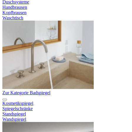
Duschsysteme
Handbrausen
Kopfbrausen
Waschtisch
Zur Kategorie Badspiegel
Kosmetikspiegel
Spiegelschränke
Standspiegel
Wandspiegel