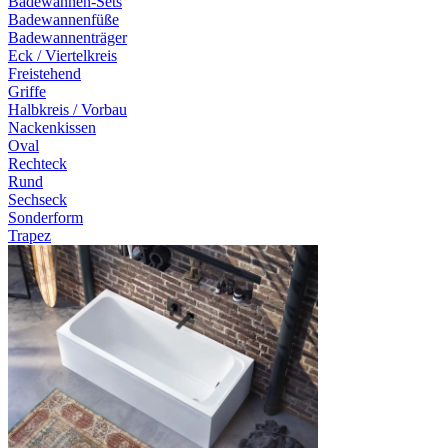
Badewannen-Sets
Badewannenfüße
Badewannenträger
Eck / Viertelkreis
Freistehend
Griffe
Halbkreis / Vorbau
Nackenkissen
Oval
Rechteck
Rund
Sechseck
Sonderform
Trapez