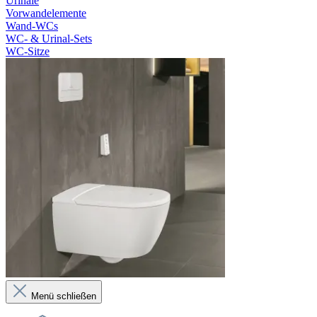
Urinale
Vorwandelemente
Wand-WCs
WC- & Urinal-Sets
WC-Sitze
Menü schließen