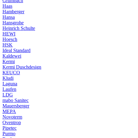
Grumbach
Haas
Hamberger
Hansa
Hansgrohe
Heinrich Schulte
HEWI
Hoesch
HSK
Ideal Standard
Kaldewei
Kermi
Kermi Duschdesign
KEUCO
Kludi
Laguna
Laufen
LDG
mabo Sanitec
Mauersberger
MEPA
Novoterm
Oventrop
Pipetec
Purmo