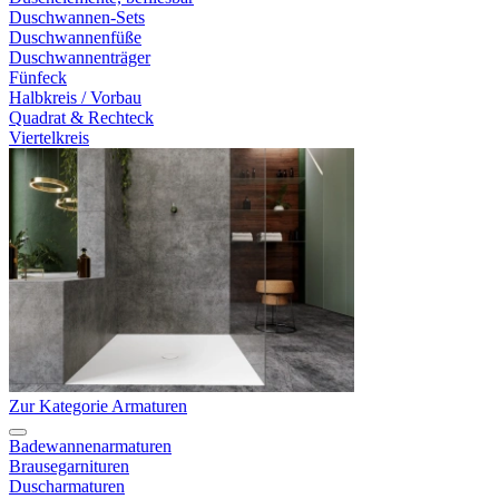
Duschwannen-Sets
Duschwannenfüße
Duschwannenträger
Fünfeck
Halbkreis / Vorbau
Quadrat & Rechteck
Viertelkreis
Zur Kategorie Armaturen
Badewannenarmaturen
Brausegarnituren
Duscharmaturen