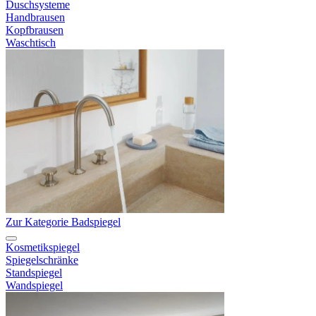
Duschsysteme
Handbrausen
Kopfbrausen
Waschtisch
Zur Kategorie Badspiegel
Kosmetikspiegel
Spiegelschränke
Standspiegel
Wandspiegel