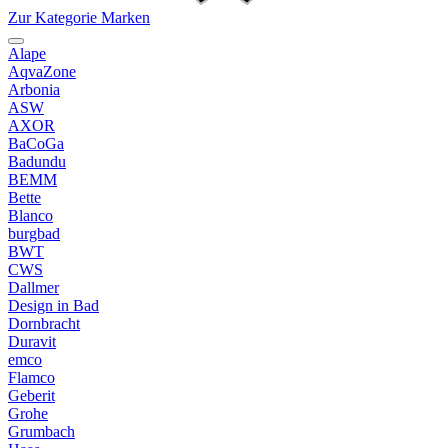
Zur Kategorie Marken
Alape
AqvaZone
Arbonia
ASW
AXOR
BaCoGa
Badundu
BEMM
Bette
Blanco
burgbad
BWT
CWS
Dallmer
Design in Bad
Dornbracht
Duravit
emco
Flamco
Geberit
Grohe
Grumbach