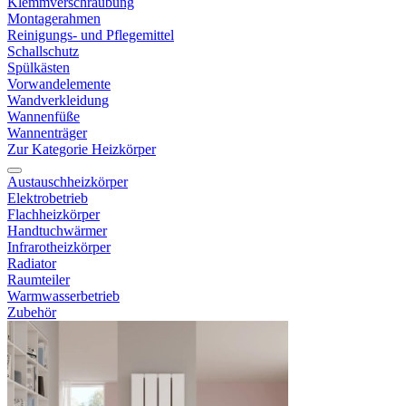
Klemmverschraubung
Montagerahmen
Reinigungs- und Pflegemittel
Schallschutz
Spülkästen
Vorwandelemente
Wandverkleidung
Wannenfüße
Wannenträger
Zur Kategorie Heizkörper
Austauschheizkörper
Elektrobetrieb
Flachheizkörper
Handtuchwärmer
Infrarotheizkörper
Radiator
Raumteiler
Warmwasserbetrieb
Zubehör