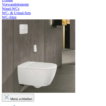
Urinale
Vorwandelemente
Wand-WCs
WC- & Urinal-Sets
WC-Sitze
Menü schließen