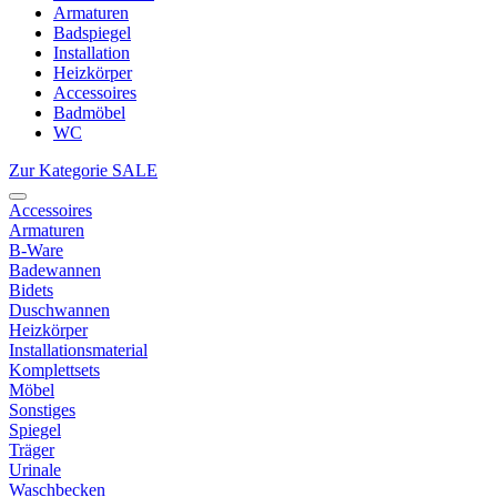
Armaturen
Badspiegel
Installation
Heizkörper
Accessoires
Badmöbel
WC
Zur Kategorie SALE
Accessoires
Armaturen
B-Ware
Badewannen
Bidets
Duschwannen
Heizkörper
Installationsmaterial
Komplettsets
Möbel
Sonstiges
Spiegel
Träger
Urinale
Waschbecken