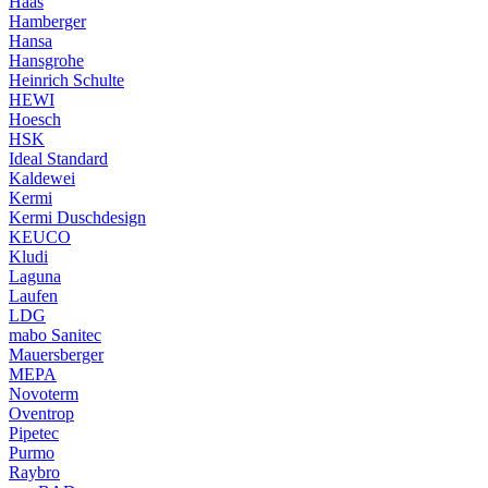
Haas
Hamberger
Hansa
Hansgrohe
Heinrich Schulte
HEWI
Hoesch
HSK
Ideal Standard
Kaldewei
Kermi
Kermi Duschdesign
KEUCO
Kludi
Laguna
Laufen
LDG
mabo Sanitec
Mauersberger
MEPA
Novoterm
Oventrop
Pipetec
Purmo
Raybro