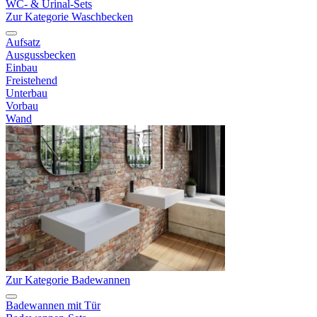
WC- & Urinal-Sets
Zur Kategorie Waschbecken
Aufsatz
Ausgussbecken
Einbau
Freistehend
Unterbau
Vorbau
Wand
Zur Kategorie Badewannen
Badewannen mit Tür