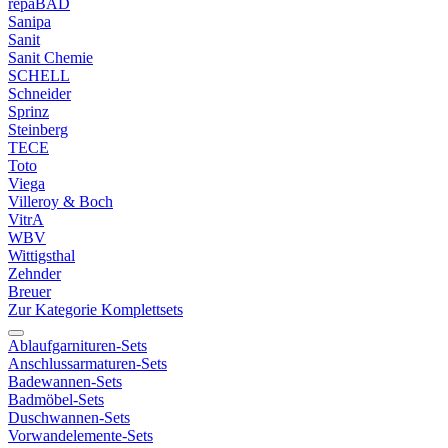
repaBAD
Sanipa
Sanit
Sanit Chemie
SCHELL
Schneider
Sprinz
Steinberg
TECE
Toto
Viega
Villeroy & Boch
VitrA
WBV
Wittigsthal
Zehnder
Breuer
Zur Kategorie Komplettsets
Ablaufgarnituren-Sets
Anschlussarmaturen-Sets
Badewannen-Sets
Badmöbel-Sets
Duschwannen-Sets
Vorwandelemente-Sets