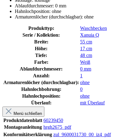
Montage: sonstige
Ablaufdurchmesser: 0 mm
Hahnlochposition: ohne
Armaturenlöcher (durchschlagbar): ohne
Produkttyp:
Waschbecken
Serie / Kollektion:
Xanuia Q
Breite:
55 cm
Höhe:
17 cm
Tiefe:
48 cm
Farbe:
Weiß
Ablaufdurchmesser:
0 mm
Anzahl:
1
Armaturenlöcher (durchschlagbar):
ohne
Hahnlochbohrung:
0
Hahnlochposition:
ohne
Überlauf:
mit Überlauf
Menü schließen
Produktdatenblatt
60239450
Montageanleitung
hrgh2675_pdf
Konformitätserklärung
zul_9600031730_00_iz4_pdf