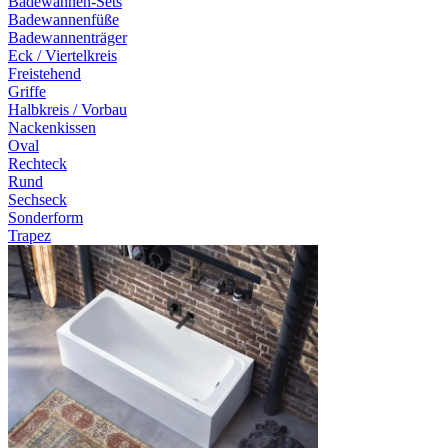
Badewannen-Sets
Badewannenfüße
Badewannenträger
Eck / Viertelkreis
Freistehend
Griffe
Halbkreis / Vorbau
Nackenkissen
Oval
Rechteck
Rund
Sechseck
Sonderform
Trapez