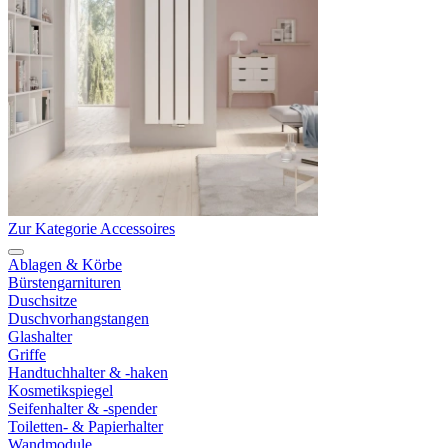
Zur Kategorie Accessoires
Ablagen & Körbe
Bürstengarnituren
Duschsitze
Duschvorhangstangen
Glashalter
Griffe
Handtuchhalter & -haken
Kosmetikspiegel
Seifenhalter & -spender
Toiletten- & Papierhalter
Wandmodule