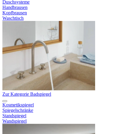
Duschsysteme
Handbrausen
Kopfbrausen
Waschtisch
Zur Kategorie Badspiegel
Kosmetikspiegel
Spiegelschränke
Standspiegel
Wandspiegel