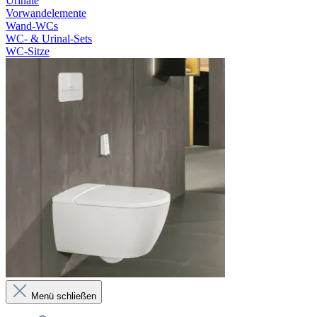
Urinale
Vorwandelemente
Wand-WCs
WC- & Urinal-Sets
WC-Sitze
Menü schließen