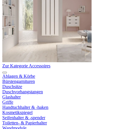
Zur Kategorie Accessoires
Ablagen & Körbe
Bürstengarnituren
Duschsitze
Duschvorhangstangen
Glashalter
Griffe
Handtuchhalter & -haken
Kosmetikspiegel
Seifenhalter & -spender
Toiletten- & Papierhalter
Wandmodule