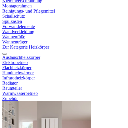
Klemmverschraubung
Montagerahmen
Reinigungs- und Pflegemittel
Schallschutz
Spülkästen
Vorwandelemente
Wandverkleidung
Wannenfüße
Wannenträger
Zur Kategorie Heizkörper
Austauschheizkörper
Elektrobetrieb
Flachheizkörper
Handtuchwärmer
Infrarotheizkörper
Radiator
Raumteiler
Warmwasserbetrieb
Zubehör