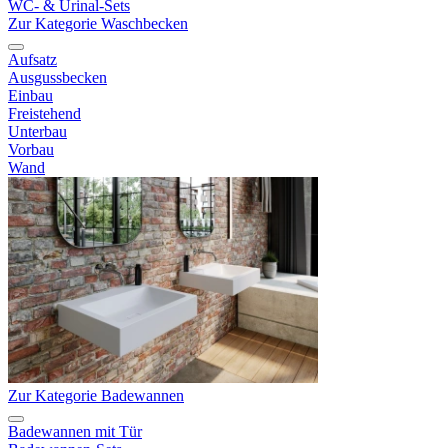
WC- & Urinal-Sets
Zur Kategorie Waschbecken
Aufsatz
Ausgussbecken
Einbau
Freistehend
Unterbau
Vorbau
Wand
Zur Kategorie Badewannen
Badewannen mit Tür