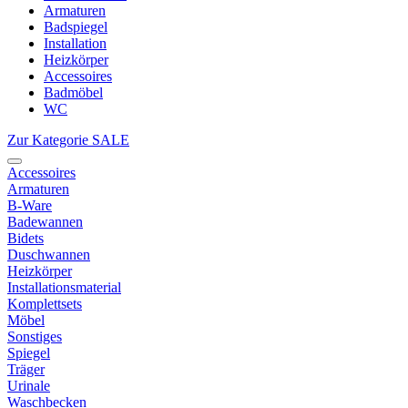
Armaturen
Badspiegel
Installation
Heizkörper
Accessoires
Badmöbel
WC
Zur Kategorie SALE
Accessoires
Armaturen
B-Ware
Badewannen
Bidets
Duschwannen
Heizkörper
Installationsmaterial
Komplettsets
Möbel
Sonstiges
Spiegel
Träger
Urinale
Waschbecken