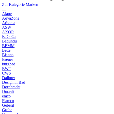
Zur Kategorie Marken
Alape
AqvaZone
Arbonia
ASW
AXOR
BaCoGa
Badundu
BEMM
Bette
Blanco
Breuer
burgbad
BWT
CWS
Dallmer
Design in Bad
Dornbracht
Duravit
emco
Flamco
Geberit
Grohe