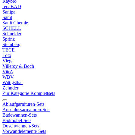
Raybro
repaBAD
Sanipa
Sanit
Sanit Chemie
SCHELL
Schneider
Sprinz
Steinberg
TECE
Toto
Viega
Villeroy & Boch
VitrA
WBV
Wittigsthal
Zehnder
Zur Kategorie Komplettsets
Ablaufgarnituren-Sets
Anschlussarmaturen-Sets
Badewannen-Sets
Badmöbel-Sets
Duschwannen-Sets
Vorwandelemente-Sets