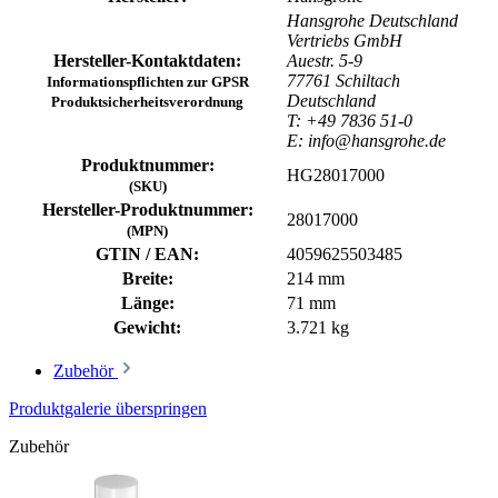
Hansgrohe Deutschland
Vertriebs GmbH
Hersteller-Kontaktdaten:
Auestr. 5-9
77761 Schiltach
Informationspflichten zur GPSR
Deutschland
Produktsicherheitsverordnung
T: +49 7836 51-0
E: info@hansgrohe.de
Produktnummer:
HG28017000
(SKU)
Hersteller-Produktnummer:
28017000
(MPN)
GTIN / EAN:
4059625503485
Breite:
214 mm
Länge:
71 mm
Gewicht:
3.721 kg
Zubehör
Produktgalerie überspringen
Zubehör