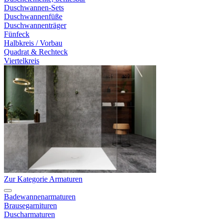
Duschwannen-Sets
Duschwannenfüße
Duschwannenträger
Fünfeck
Halbkreis / Vorbau
Quadrat & Rechteck
Viertelkreis
Zur Kategorie Armaturen
Badewannenarmaturen
Brausegarnituren
Duscharmaturen