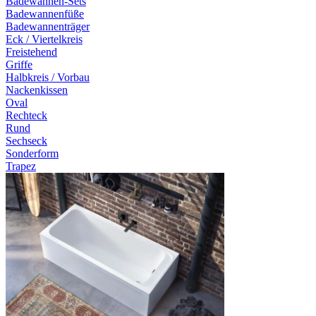
Badewannen-Sets
Badewannenfüße
Badewannenträger
Eck / Viertelkreis
Freistehend
Griffe
Halbkreis / Vorbau
Nackenkissen
Oval
Rechteck
Rund
Sechseck
Sonderform
Trapez