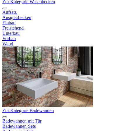
Zur Kategorie Waschbecken
Aufsatz
Ausgussbecken
Einbau
Freistehend
Unterbau
Vorbau
Wand
Zur Kategorie Badewannen
Badewannen mit Tür
Badewannen-Sets