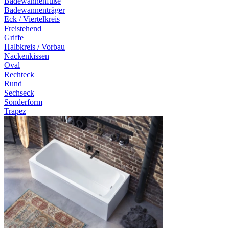
Badewannenfüße
Badewannenträger
Eck / Viertelkreis
Freistehend
Griffe
Halbkreis / Vorbau
Nackenkissen
Oval
Rechteck
Rund
Sechseck
Sonderform
Trapez