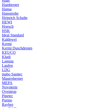
Haas
Hamberger
Hansa
Hansgrohe
Heinrich Schulte
HEWI
Hoesch
HSK
Ideal Standard
Kaldewei
Kermi
Kermi Duschdesign
KEUCO
Kludi
Laguna
Laufen
LDG
mabo Sanitec
Mauersberger
MEPA
Novoterm
Oventrop
Pipetec
Purmo
Raybro