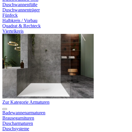
Duschwannenfüße
Duschwannenträger
Fünfeck
Halbkreis / Vorbau
Quadrat & Rechteck
Viertelkreis
Zur Kategorie Armaturen
Badewannenarmaturen
Brausegarnituren
Duscharmaturen
Duschsysteme