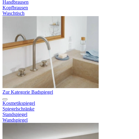
Handbrausen
Kopfbrausen
Waschtisch
Zur Kategorie Badspiegel
Kosmetikspiegel
Spiegelschränke
Standspiegel
Wandspiegel