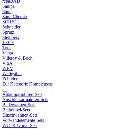
repaBAD
Sanipa
Sanit
Sanit Chemie
SCHELL
Schneider
Sprinz
Steinberg
TECE
Toto
Viega
Villeroy & Boch
VitrA
WBV
Wittigsthal
Zehnder
Zur Kategorie Komplettsets
Ablaufgarnituren-Sets
Anschlussarmaturen-Sets
Badewannen-Sets
Badmöbel-Sets
Duschwannen-Sets
Vorwandelemente-Sets
WC- & Urinal-Sets