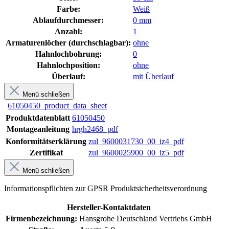
Farbe:
Weiß
Ablaufdurchmesser:
0 mm
Anzahl:
1
Armaturenlöcher (durchschlagbar):
ohne
Hahnlochbohrung:
0
Hahnlochposition:
ohne
Überlauf:
mit Überlauf
Menü schließen
61050450_product_data_sheet
Produktdatenblatt
61050450
Montageanleitung
hrgh2468_pdf
Konformitätserklärung
zul_9600031730_00_iz4_pdf
Zertifikat
zul_9600025900_00_iz5_pdf
Menü schließen
Informationspflichten zur GPSR Produktsicherheitsverordnung
Hersteller-Kontaktdaten
Firmenbezeichnung:
Hansgrohe Deutschland Vertriebs GmbH