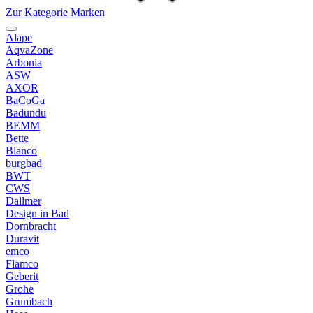
Zur Kategorie Marken
Alape
AqvaZone
Arbonia
ASW
AXOR
BaCoGa
Badundu
BEMM
Bette
Blanco
burgbad
BWT
CWS
Dallmer
Design in Bad
Dornbracht
Duravit
emco
Flamco
Geberit
Grohe
Grumbach