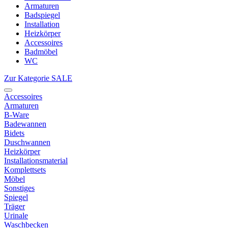
Armaturen
Badspiegel
Installation
Heizkörper
Accessoires
Badmöbel
WC
Zur Kategorie SALE
Accessoires
Armaturen
B-Ware
Badewannen
Bidets
Duschwannen
Heizkörper
Installationsmaterial
Komplettsets
Möbel
Sonstiges
Spiegel
Träger
Urinale
Waschbecken