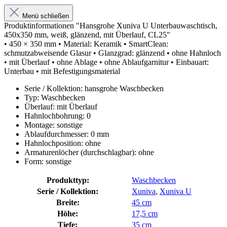
Menü schließen
Produktinformationen "Hansgrohe Xuniva U Unterbauwaschtisch,
450x350 mm, weiß, glänzend, mit Überlauf, CL25"
• 450 × 350 mm • Material: Keramik • SmartClean:
schmutzabweisende Glasur • Glanzgrad: glänzend • ohne Hahnloch
• mit Überlauf • ohne Ablage • ohne Ablaufgarnitur • Einbauart:
Unterbau • mit Befestigungsmaterial
Serie / Kollektion: hansgrohe Waschbecken
Typ: Waschbecken
Überlauf: mit Überlauf
Hahnlochbohrung: 0
Montage: sonstige
Ablaufdurchmesser: 0 mm
Hahnlochposition: ohne
Armaturenlöcher (durchschlagbar): ohne
Form: sonstige
Produkttyp:
Waschbecken
Serie / Kollektion:
Xuniva
,
Xuniva U
Breite:
45 cm
Höhe:
17,5 cm
Tiefe:
35 cm