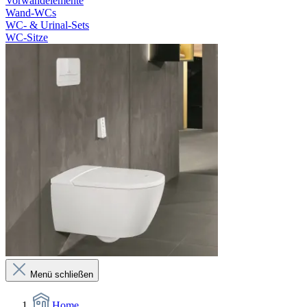
Vorwandelemente
Wand-WCs
WC- & Urinal-Sets
WC-Sitze
Menü schließen
Home