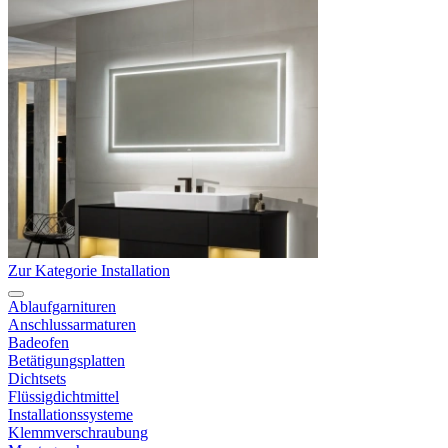
Zur Kategorie Installation
Ablaufgarnituren
Anschlussarmaturen
Badeofen
Betätigungsplatten
Dichtsets
Flüssigdichtmittel
Installationssysteme
Klemmverschraubung