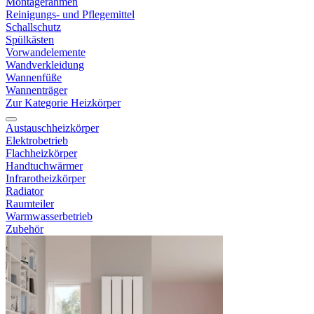
Montagerahmen
Reinigungs- und Pflegemittel
Schallschutz
Spülkästen
Vorwandelemente
Wandverkleidung
Wannenfüße
Wannenträger
Zur Kategorie Heizkörper
Austauschheizkörper
Elektrobetrieb
Flachheizkörper
Handtuchwärmer
Infrarotheizkörper
Radiator
Raumteiler
Warmwasserbetrieb
Zubehör