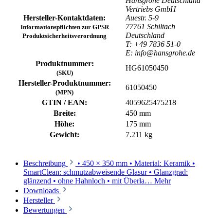
Hansgrohe Deutschland
Vertriebs GmbH
Hersteller-Kontaktdaten:
Auestr. 5-9
77761 Schiltach
Informationspflichten zur GPSR
Deutschland
Produktsicherheitsverordnung
T: +49 7836 51-0
E: info@hansgrohe.de
Produktnummer:
HG61050450
(SKU)
Hersteller-Produktnummer:
61050450
(MPN)
GTIN / EAN:
4059625475218
Breite:
450 mm
Höhe:
175 mm
Gewicht:
7.211 kg
Beschreibung
• 450 × 350 mm • Material: Keramik •
SmartClean: schmutzabweisende Glasur • Glanzgrad:
glänzend • ohne Hahnloch • mit Überla…
Mehr
Downloads
Hersteller
Bewertungen