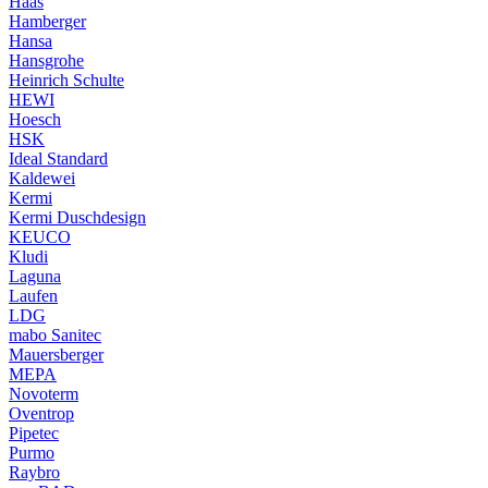
Haas
Hamberger
Hansa
Hansgrohe
Heinrich Schulte
HEWI
Hoesch
HSK
Ideal Standard
Kaldewei
Kermi
Kermi Duschdesign
KEUCO
Kludi
Laguna
Laufen
LDG
mabo Sanitec
Mauersberger
MEPA
Novoterm
Oventrop
Pipetec
Purmo
Raybro