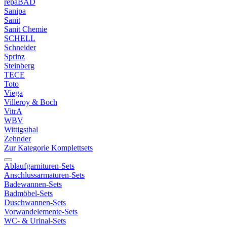
repaBAD
Sanipa
Sanit
Sanit Chemie
SCHELL
Schneider
Sprinz
Steinberg
TECE
Toto
Viega
Villeroy & Boch
VitrA
WBV
Wittigsthal
Zehnder
Zur Kategorie Komplettsets
Ablaufgarnituren-Sets
Anschlussarmaturen-Sets
Badewannen-Sets
Badmöbel-Sets
Duschwannen-Sets
Vorwandelemente-Sets
WC- & Urinal-Sets