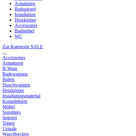
Armaturen
Badspiegel
Installation
Heizkörper
Accessoires
Badmöbel
WC
Zur Kategorie SALE
Accessoires
Armaturen
B-Ware
Badewannen
Bidets
Duschwannen
Heizkörper
Installationsmaterial
Komplettsets
Möbel
Sonstiges
Spiegel
Träger
Urinale
Waschbecken