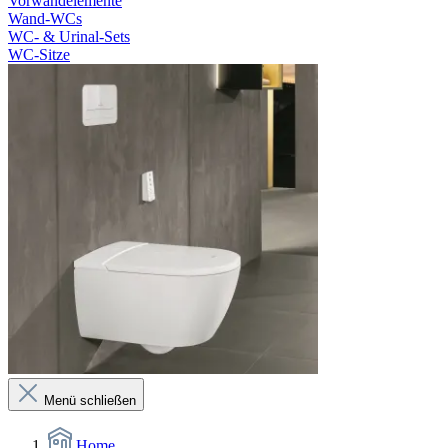
Vorwandelemente
Wand-WCs
WC- & Urinal-Sets
WC-Sitze
Menü schließen
Home