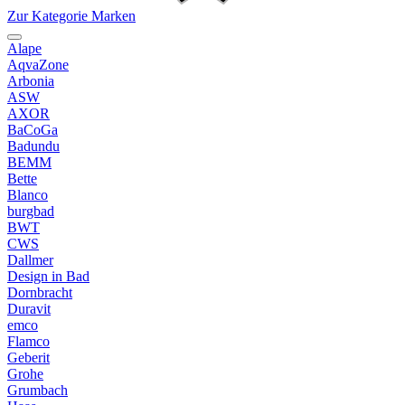
Zur Kategorie Marken
Alape
AqvaZone
Arbonia
ASW
AXOR
BaCoGa
Badundu
BEMM
Bette
Blanco
burgbad
BWT
CWS
Dallmer
Design in Bad
Dornbracht
Duravit
emco
Flamco
Geberit
Grohe
Grumbach