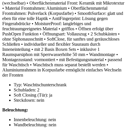
(wechselbar) • Oberflächenmaterial Front: Keramik mit Mikrotextur
• Material Frontrahmen: Aluminium • Oberflächenmaterial
Frontrahmen: Pulverlack (Korpusfarbe) • SmoothSurface: glatt und
eben für eine tolle Haptik • AntiFingerprint: Lösung gegen
Fingerabdrücke • MoistureProof: langlebiges und
feuchtraumgeeignetes Material • grifflos • Öffnen erfolgt über
PushOpen Funktion • Öffnungsart: Vollauszug • 2 Schubkästen •
ohne Siphonausschnitt • SoftClose, für sanftes und geräuschloses
Schließen • individueller und flexibler Stauraum durch
Inneneinteilung • mit 2 Basis Boxen Sets • inklusive 1
Raumsparsiphon mit Sperrwasserhöhe 50 mm • Wandmontage •
Montagezustand: vormontiert • mit Befestigungsmaterial • passend
für Waschtisch • Waschtisch muss separat bestellt werden •
Aluminiumrahmen in Korpusfarbe ermöglicht einfaches Wechseln
der Fronten
Typ: Waschtischunterschrank
Schubladen: 2
Soft Closing (Tür): ja
Steckdosen: nein
Beleuchtung:
Innenbeleuchtung: nein
Wandbeleuchtung: nein