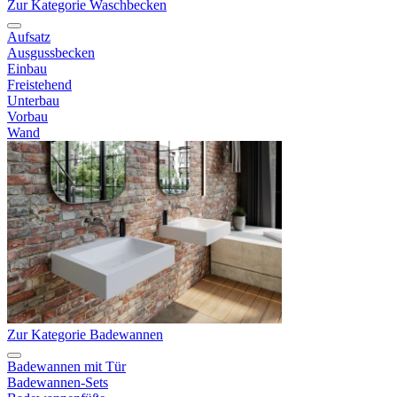
Zur Kategorie Waschbecken
Aufsatz
Ausgussbecken
Einbau
Freistehend
Unterbau
Vorbau
Wand
Zur Kategorie Badewannen
Badewannen mit Tür
Badewannen-Sets