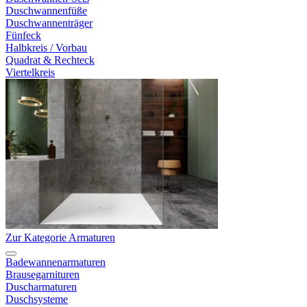
Duschwannenfüße
Duschwannenträger
Fünfeck
Halbkreis / Vorbau
Quadrat & Rechteck
Viertelkreis
Zur Kategorie Armaturen
Badewannenarmaturen
Brausegarnituren
Duscharmaturen
Duschsysteme