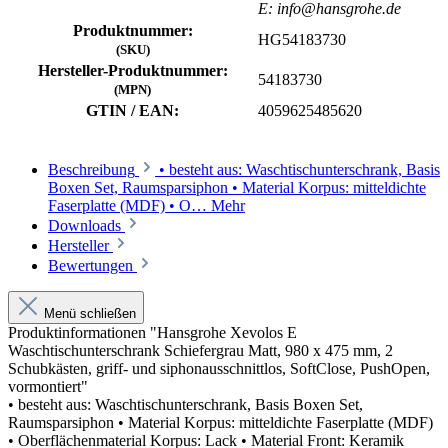
E: info@hansgrohe.de
Produktnummer:
HG54183730
(SKU)
Hersteller-Produktnummer:
54183730
(MPN)
GTIN / EAN:
4059625485620
Beschreibung
• besteht aus: Waschtischunterschrank, Basis
Boxen Set, Raumsparsiphon • Material Korpus: mitteldichte
Faserplatte (MDF) • O…
Mehr
Downloads
Hersteller
Bewertungen
Menü schließen
Produktinformationen "Hansgrohe Xevolos E
Waschtischunterschrank Schiefergrau Matt, 980 x 475 mm, 2
Schubkästen, griff- und siphonausschnittlos, SoftClose, PushOpen,
vormontiert"
• besteht aus: Waschtischunterschrank, Basis Boxen Set,
Raumsparsiphon • Material Korpus: mitteldichte Faserplatte (MDF)
• Oberflächenmaterial Korpus: Lack • Material Front: Keramik