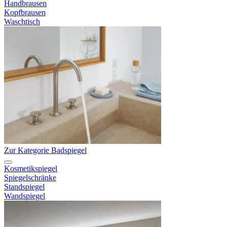
Handbrausen
Kopfbrausen
Waschtisch
Zur Kategorie Badspiegel
Kosmetikspiegel
Spiegelschränke
Standspiegel
Wandspiegel