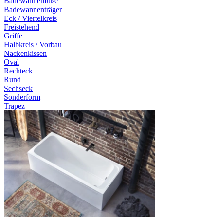
Badewannenfüße
Badewannenträger
Eck / Viertelkreis
Freistehend
Griffe
Halbkreis / Vorbau
Nackenkissen
Oval
Rechteck
Rund
Sechseck
Sonderform
Trapez