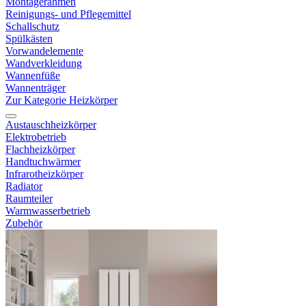
Montagerahmen
Reinigungs- und Pflegemittel
Schallschutz
Spülkästen
Vorwandelemente
Wandverkleidung
Wannenfüße
Wannenträger
Zur Kategorie Heizkörper
Austauschheizkörper
Elektrobetrieb
Flachheizkörper
Handtuchwärmer
Infrarotheizkörper
Radiator
Raumteiler
Warmwasserbetrieb
Zubehör