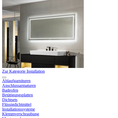
Zur Kategorie Installation
Ablaufgarnituren
Anschlussarmaturen
Badeofen
Betätigungsplatten
Dichtsets
Flüssigdichtmittel
Installationssysteme
Klemmverschraubung