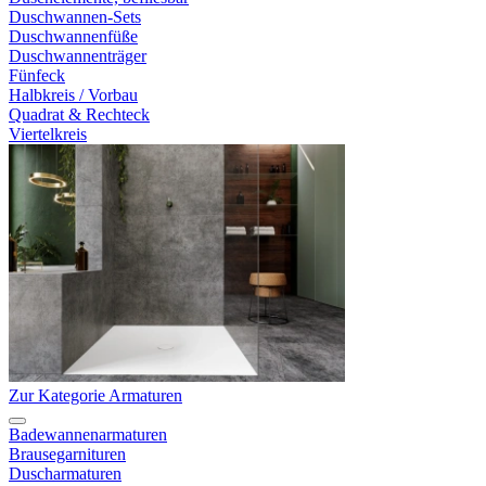
Duschwannen-Sets
Duschwannenfüße
Duschwannenträger
Fünfeck
Halbkreis / Vorbau
Quadrat & Rechteck
Viertelkreis
Zur Kategorie Armaturen
Badewannenarmaturen
Brausegarnituren
Duscharmaturen