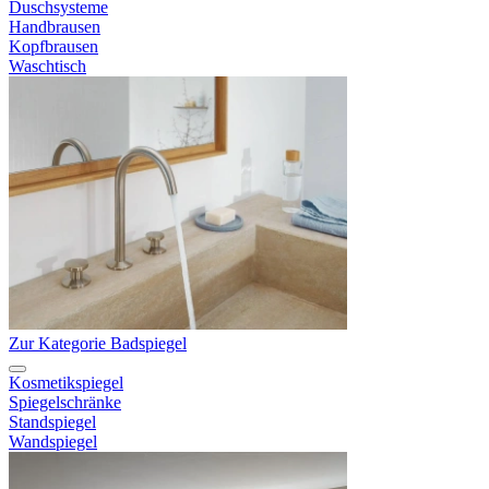
Duschsysteme
Handbrausen
Kopfbrausen
Waschtisch
Zur Kategorie Badspiegel
Kosmetikspiegel
Spiegelschränke
Standspiegel
Wandspiegel