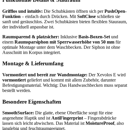
Grifflos und intuitiv:
Die Schubkästen öffnen sich per
PushOpen-
Funktion
– einfach durch Drücken. Mit
SoftClose
schließen sie
sanft und geräuschlos. Zwei Schubkästen bieten flexiblen Stauraum,
der individuell anpassbar ist.
Raumsparend & platzsicher:
Inklusive
Basis-Boxen-Set
und
einem
Raumsparsiphon mit Sperrwasserhöhe von 50 mm
für
optimale Montage unter dem Waschbecken. Der Siphon ist ohne
Ausschnitt im Korpus integriert.
Montage & Lieferumfang
Vormontiert und bereit zur Wandmontage:
Der Xevolos E wird
vormontiert
geliefert und kommt mit allem Zubehör, darunter
Befestigungsmaterial. Wichtig: Das Handwaschbecken muss separat
bestellt werden.
Besondere Eigenschaften
SmoothSurface:
Die glatte, ebene Oberfläche sorgt für eine
angenehme Haptik und ist
AntiFingerprint
– Fingerabdrücke
lassen sich leicht abwischen. Das Material ist
MoistureProof
, also
langlebig und feuchtraumgeeignet.