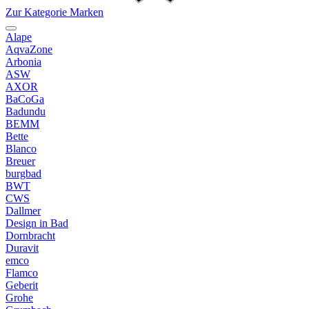
Zur Kategorie Marken
Alape
AqvaZone
Arbonia
ASW
AXOR
BaCoGa
Badundu
BEMM
Bette
Blanco
Breuer
burgbad
BWT
CWS
Dallmer
Design in Bad
Dornbracht
Duravit
emco
Flamco
Geberit
Grohe