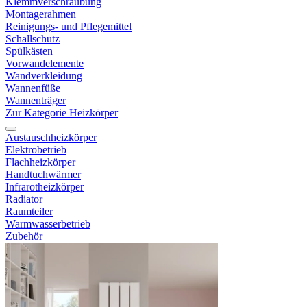
Klemmverschraubung
Montagerahmen
Reinigungs- und Pflegemittel
Schallschutz
Spülkästen
Vorwandelemente
Wandverkleidung
Wannenfüße
Wannenträger
Zur Kategorie Heizkörper
Austauschheizkörper
Elektrobetrieb
Flachheizkörper
Handtuchwärmer
Infrarotheizkörper
Radiator
Raumteiler
Warmwasserbetrieb
Zubehör