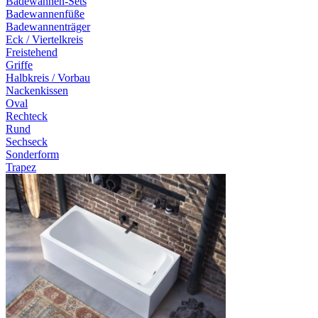
Badewannen-Sets
Badewannenfüße
Badewannenträger
Eck / Viertelkreis
Freistehend
Griffe
Halbkreis / Vorbau
Nackenkissen
Oval
Rechteck
Rund
Sechseck
Sonderform
Trapez