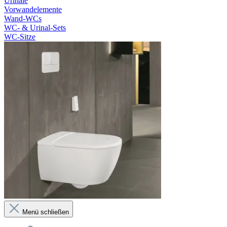
Urinale
Vorwandelemente
Wand-WCs
WC- & Urinal-Sets
WC-Sitze
Menü schließen