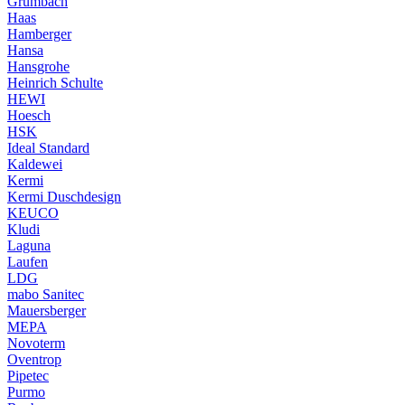
Grumbach
Haas
Hamberger
Hansa
Hansgrohe
Heinrich Schulte
HEWI
Hoesch
HSK
Ideal Standard
Kaldewei
Kermi
Kermi Duschdesign
KEUCO
Kludi
Laguna
Laufen
LDG
mabo Sanitec
Mauersberger
MEPA
Novoterm
Oventrop
Pipetec
Purmo