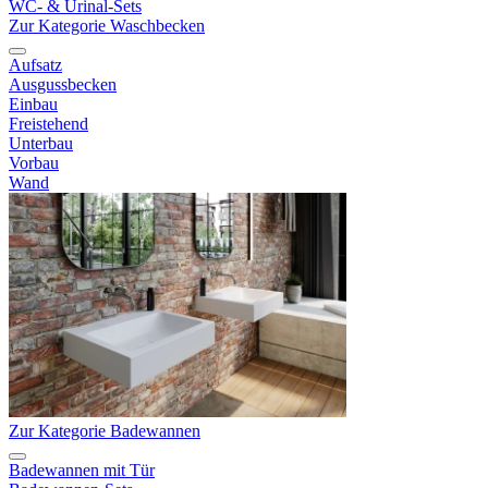
WC- & Urinal-Sets
Zur Kategorie Waschbecken
Aufsatz
Ausgussbecken
Einbau
Freistehend
Unterbau
Vorbau
Wand
Zur Kategorie Badewannen
Badewannen mit Tür