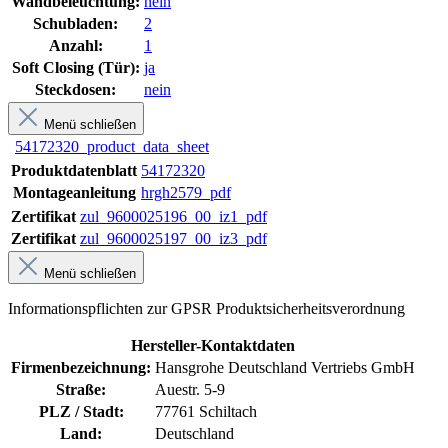
Wandbeleuchtung:
nein
Schubladen:
2
Anzahl:
1
Soft Closing (Tür):
ja
Steckdosen:
nein
Menü schließen
54172320_product_data_sheet
Produktdatenblatt
54172320
Montageanleitung
hrgh2579_pdf
Zertifikat
zul_9600025196_00_iz1_pdf
Zertifikat
zul_9600025197_00_iz3_pdf
Menü schließen
Informationspflichten zur GPSR Produktsicherheitsverordnung
Hersteller-Kontaktdaten
Firmenbezeichnung:
Hansgrohe Deutschland Vertriebs GmbH
Straße:
Auestr. 5-9
PLZ / Stadt:
77761 Schiltach
Land:
Deutschland