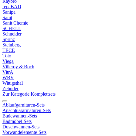
Raybro
repaBAD
Sanipa
Sanit
Sanit Chemie
SCHELL
Schneider
Sprinz
Steinberg
TECE
Toto
Viega
Villeroy & Boch
VitrA
WBV
Wittigsthal
Zehnder
Zur Kategorie Komplettsets
Ablaufgarnituren-Sets
Anschlussarmaturen-Sets
Badewannen-Sets
Badmöbel-Sets
Duschwannen-Sets
Vorwandelemente-Sets