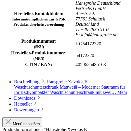
Hansgrohe Deutschland
Vertriebs GmbH
Hersteller-Kontaktdaten:
Auestr. 5-9
77761 Schiltach
Informationspflichten zur GPSR
Deutschland
Produktsicherheitsverordnung
T: +49 7836 51-0
E: info@hansgrohe.de
Produktnummer:
HG54172320
(SKU)
Hersteller-Produktnummer:
54172320
(MPN)
GTIN / EAN:
4059625485163
Beschreibung
Hansgrohe Xevolos E
Waschtischunterschrank Mattweiß – Moderner Stauraum für
Ihr BadKompakter Waschtischunterschrank mit zwei…
Mehr
Downloads
Hersteller
Bewertungen
Menü schließen
Produktinformationen "Hansgrohe Xevolos E