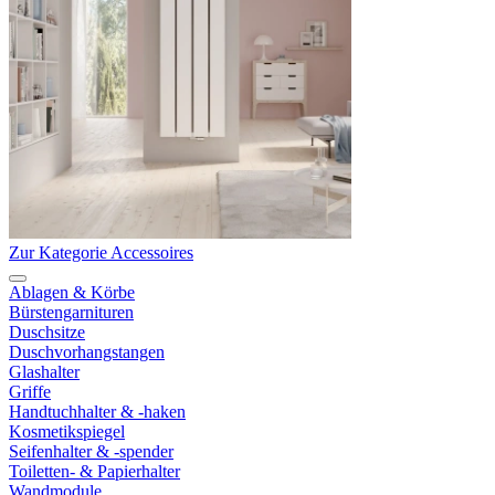
Zur Kategorie Accessoires
Ablagen & Körbe
Bürstengarnituren
Duschsitze
Duschvorhangstangen
Glashalter
Griffe
Handtuchhalter & -haken
Kosmetikspiegel
Seifenhalter & -spender
Toiletten- & Papierhalter
Wandmodule