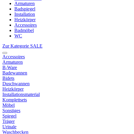
Armaturen
Badspiegel
Installation
Heizkörper
Accessoires
Badmöbel
WC
Zur Kategorie SALE
Accessoires
Armaturen
B-Ware
Badewannen
Bidets
Duschwannen
Heizkörper
Installationsmaterial
Komplettsets
Möbel
Sonstiges
Spiegel
Träger
Urinale
Waschbecken