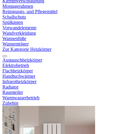
Klemmverschraubung
Montagerahmen
Reinigungs- und Pflegemittel
Schallschutz
Spülkästen
Vorwandelemente
Wandverkleidung
Wannenfüße
Wannenträger
Zur Kategorie Heizkörper
Austauschheizkörper
Elektrobetrieb
Flachheizkörper
Handtuchwärmer
Infrarotheizkörper
Radiator
Raumteiler
Warmwasserbetrieb
Zubehör