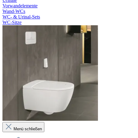
Urinale
Vorwandelemente
Wand-WCs
WC- & Urinal-Sets
WC-Sitze
Menü schließen