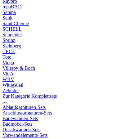
Raybro
repaBAD
Sanipa
Sanit
Sanit Chemie
SCHELL
Schneider
Sprinz
Steinberg
TECE
Toto
Viega
Villeroy & Boch
VitrA
WBV
Wittigsthal
Zehnder
Zur Kategorie Komplettsets
Ablaufgarnituren-Sets
Anschlussarmaturen-Sets
Badewannen-Sets
Badmöbel-Sets
Duschwannen-Sets
Vorwandelemente-Sets