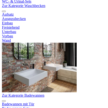
WC- & Urinal-Sets
Zur Kategorie Waschbecken
Aufsatz
Ausgussbecken
Einbau
Freistehend
Unterbau
Vorbau
Wand
Zur Kategorie Badewannen
Badewannen mit Tür