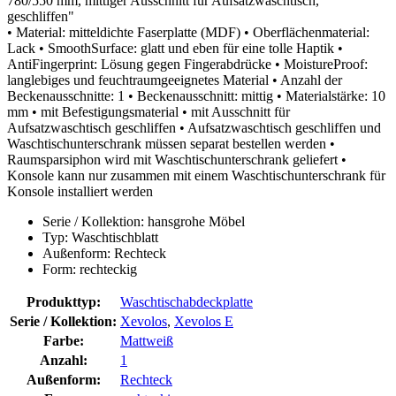
780/550 mm, mittiger Ausschnitt für Aufsatzwaschtisch,
geschliffen"
• Material: mitteldichte Faserplatte (MDF) • Oberflächenmaterial:
Lack • SmoothSurface: glatt und eben für eine tolle Haptik •
AntiFingerprint: Lösung gegen Fingerabdrücke • MoistureProof:
langlebiges und feuchtraumgeeignetes Material • Anzahl der
Beckenausschnitte: 1 • Beckenausschnitt: mittig • Materialstärke: 10
mm • mit Befestigungsmaterial • mit Ausschnitt für
Aufsatzwaschtisch geschliffen • Aufsatzwaschtisch geschliffen und
Waschtischunterschrank müssen separat bestellen werden •
Raumsparsiphon wird mit Waschtischunterschrank geliefert •
Konsole kann nur zusammen mit einem Waschtischunterschrank für
Konsole installiert werden
Serie / Kollektion: hansgrohe Möbel
Typ: Waschtischblatt
Außenform: Rechteck
Form: rechteckig
Produkttyp:
Waschtischabdeckplatte
Serie / Kollektion:
Xevolos
,
Xevolos E
Farbe:
Mattweiß
Anzahl:
1
Außenform:
Rechteck