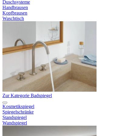
Duschsysteme
Handbrausen
Kopfbrausen
Waschtisch
Zur Kategorie Badspiegel
Kosmetikspiegel
Spiegelschränke
Standspiegel
Wandspiegel