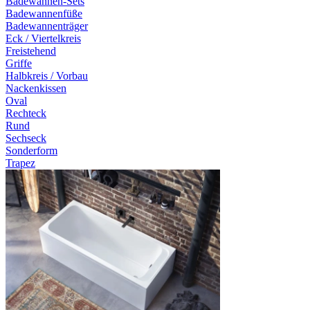
Badewannen-Sets
Badewannenfüße
Badewannenträger
Eck / Viertelkreis
Freistehend
Griffe
Halbkreis / Vorbau
Nackenkissen
Oval
Rechteck
Rund
Sechseck
Sonderform
Trapez