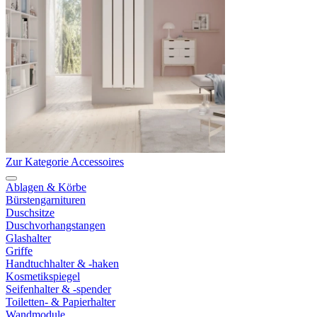
Zur Kategorie Accessoires
Ablagen & Körbe
Bürstengarnituren
Duschsitze
Duschvorhangstangen
Glashalter
Griffe
Handtuchhalter & -haken
Kosmetikspiegel
Seifenhalter & -spender
Toiletten- & Papierhalter
Wandmodule