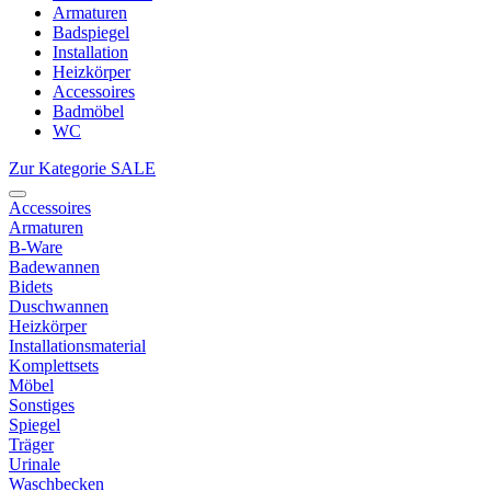
Armaturen
Badspiegel
Installation
Heizkörper
Accessoires
Badmöbel
WC
Zur Kategorie SALE
Accessoires
Armaturen
B-Ware
Badewannen
Bidets
Duschwannen
Heizkörper
Installationsmaterial
Komplettsets
Möbel
Sonstiges
Spiegel
Träger
Urinale
Waschbecken