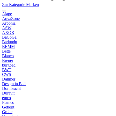
Zur Kategorie Marken
Alape
AqvaZone
Arbonia
ASW
AXOR
BaCoGa
Badundu
BEMM
Bette
Blanco
Breuer
burgbad
BWT
CWS
Dallmer
Design in Bad
Dornbracht
Duravit
emco
Flamco
Geberit
Grohe