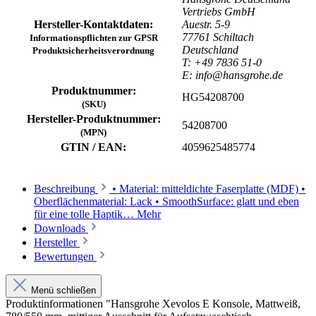
Vertriebs GmbH
Hersteller-Kontaktdaten:
Auestr. 5-9
77761 Schiltach
Informationspflichten zur GPSR
Deutschland
Produktsicherheitsverordnung
T: +49 7836 51-0
E: info@hansgrohe.de
Produktnummer:
HG54208700
(SKU)
Hersteller-Produktnummer:
54208700
(MPN)
GTIN / EAN:
4059625485774
Beschreibung
• Material: mitteldichte Faserplatte (MDF) •
Oberflächenmaterial: Lack • SmoothSurface: glatt und eben
für eine tolle Haptik…
Mehr
Downloads
Hersteller
Bewertungen
Menü schließen
Produktinformationen "Hansgrohe Xevolos E Konsole, Mattweiß,