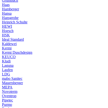
Grumbach
Haas
Hamberger
Hansa
Hansgrohe
Heinrich Schulte
HEWI
Hoesch
HSK
Ideal Standard
Kaldewei
Kermi
Kermi Duschdesign
KEUCO
Kludi
Laguna
Laufen
LDG
mabo Sanitec
Mauersberger
MEPA
Novoterm
Oventrop
Pipetec
Purmo