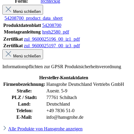
Form:
rechteckig
Menü schließen
54208700_product_data_sheet
Produktdatenblatt
54208700
Montageanleitung
hrgh2580_pdf
Zertifikat
zul_9600025196_00_iz1_pdf
Zertifikat
zul_9600025197_00_iz3_pdf
Menü schließen
Informationspflichten zur GPSR Produktsicherheitsverordnung
Hersteller-Kontaktdaten
Firmenbezeichnung:
Hansgrohe Deutschland Vertriebs GmbH
Straße:
Auestr. 5-9
PLZ / Stadt:
77761 Schiltach
Land:
Deutschland
Telefon:
+49 7836 51-0
E-Mail:
info@hansgrohe.de
Alle Produkte von Hansgrohe anzeigen