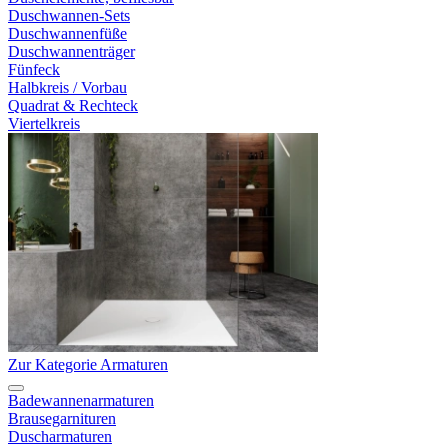
Duschwannen-Sets
Duschwannenfüße
Duschwannenträger
Fünfeck
Halbkreis / Vorbau
Quadrat & Rechteck
Viertelkreis
Zur Kategorie Armaturen
Badewannenarmaturen
Brausegarnituren
Duscharmaturen