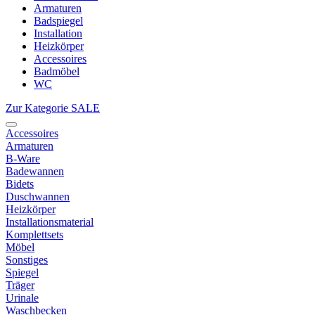
Armaturen
Badspiegel
Installation
Heizkörper
Accessoires
Badmöbel
WC
Zur Kategorie SALE
Accessoires
Armaturen
B-Ware
Badewannen
Bidets
Duschwannen
Heizkörper
Installationsmaterial
Komplettsets
Möbel
Sonstiges
Spiegel
Träger
Urinale
Waschbecken