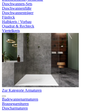
Duschwannen-Sets
Duschwannenfüße
Duschwannenträger
Fünfeck
Halbkreis / Vorbau
Quadrat & Rechteck
Viertelkreis
Zur Kategorie Armaturen
Badewannenarmaturen
Brausegarnituren
Duscharmaturen