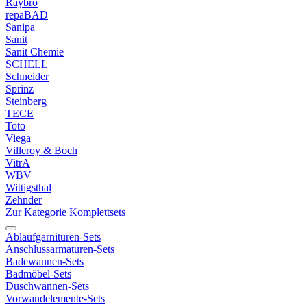
Raybro
repaBAD
Sanipa
Sanit
Sanit Chemie
SCHELL
Schneider
Sprinz
Steinberg
TECE
Toto
Viega
Villeroy & Boch
VitrA
WBV
Wittigsthal
Zehnder
Zur Kategorie Komplettsets
Ablaufgarnituren-Sets
Anschlussarmaturen-Sets
Badewannen-Sets
Badmöbel-Sets
Duschwannen-Sets
Vorwandelemente-Sets