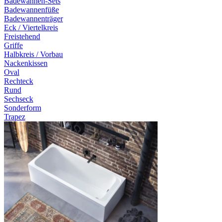
Badewannen-Sets
Badewannenfüße
Badewannenträger
Eck / Viertelkreis
Freistehend
Griffe
Halbkreis / Vorbau
Nackenkissen
Oval
Rechteck
Rund
Sechseck
Sonderform
Trapez