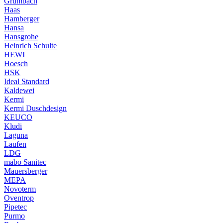
Grumbach
Haas
Hamberger
Hansa
Hansgrohe
Heinrich Schulte
HEWI
Hoesch
HSK
Ideal Standard
Kaldewei
Kermi
Kermi Duschdesign
KEUCO
Kludi
Laguna
Laufen
LDG
mabo Sanitec
Mauersberger
MEPA
Novoterm
Oventrop
Pipetec
Purmo