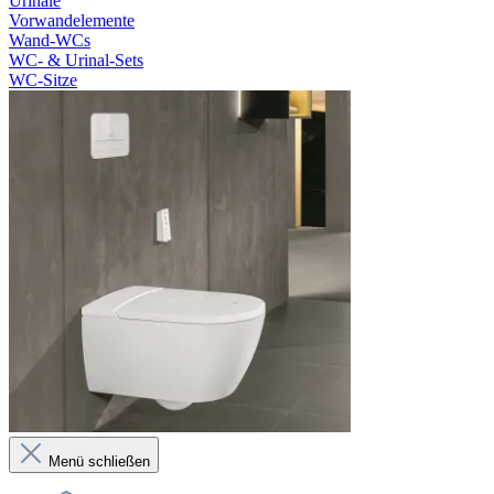
Urinale
Vorwandelemente
Wand-WCs
WC- & Urinal-Sets
WC-Sitze
Menü schließen