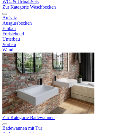
WC- & Urinal-Sets
Zur Kategorie Waschbecken
Aufsatz
Ausgussbecken
Einbau
Freistehend
Unterbau
Vorbau
Wand
Zur Kategorie Badewannen
Badewannen mit Tür