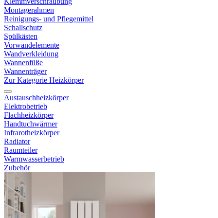
Klemmverschraubung
Montagerahmen
Reinigungs- und Pflegemittel
Schallschutz
Spülkästen
Vorwandelemente
Wandverkleidung
Wannenfüße
Wannenträger
Zur Kategorie Heizkörper
Austauschheizkörper
Elektrobetrieb
Flachheizkörper
Handtuchwärmer
Infrarotheizkörper
Radiator
Raumteiler
Warmwasserbetrieb
Zubehör