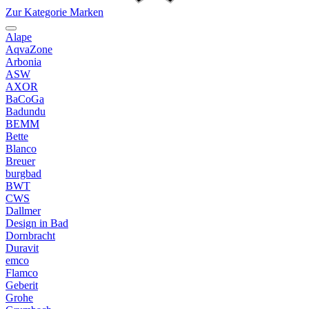
Zur Kategorie Marken
Alape
AqvaZone
Arbonia
ASW
AXOR
BaCoGa
Badundu
BEMM
Bette
Blanco
Breuer
burgbad
BWT
CWS
Dallmer
Design in Bad
Dornbracht
Duravit
emco
Flamco
Geberit
Grohe