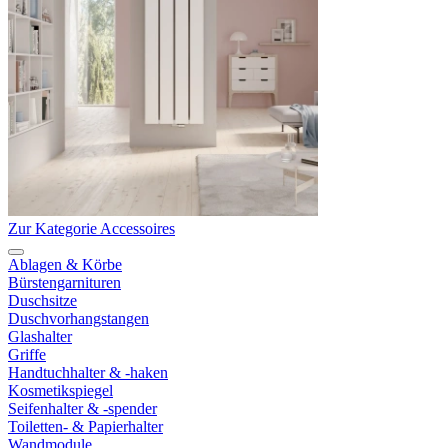
Zur Kategorie Accessoires
Ablagen & Körbe
Bürstengarnituren
Duschsitze
Duschvorhangstangen
Glashalter
Griffe
Handtuchhalter & -haken
Kosmetikspiegel
Seifenhalter & -spender
Toiletten- & Papierhalter
Wandmodule