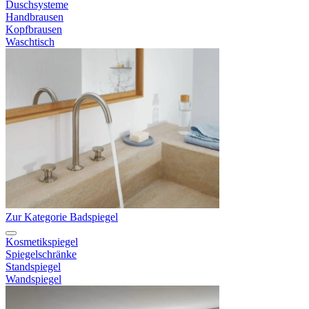
Duschsysteme
Handbrausen
Kopfbrausen
Waschtisch
Zur Kategorie Badspiegel
Kosmetikspiegel
Spiegelschränke
Standspiegel
Wandspiegel