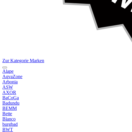
Zur Kategorie Marken
Alape
AqvaZone
Arbonia
ASW
AXOR
BaCoGa
Badundu
BEMM
Bette
Blanco
burgbad
BWT