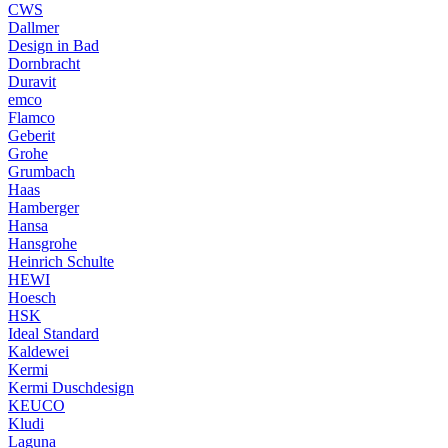
CWS
Dallmer
Design in Bad
Dornbracht
Duravit
emco
Flamco
Geberit
Grohe
Grumbach
Haas
Hamberger
Hansa
Hansgrohe
Heinrich Schulte
HEWI
Hoesch
HSK
Ideal Standard
Kaldewei
Kermi
Kermi Duschdesign
KEUCO
Kludi
Laguna