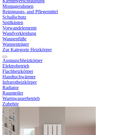
Klemmverschraubung
Montagerahmen
Reinigungs- und Pflegemittel
Schallschutz
Spülkästen
Vorwandelemente
Wandverkleidung
Wannenfüße
Wannenträger
Zur Kategorie Heizkörper
Austauschheizkörper
Elektrobetrieb
Flachheizkörper
Handtuchwärmer
Infrarotheizkörper
Radiator
Raumteiler
Warmwasserbetrieb
Zubehör