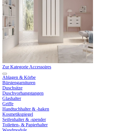
Zur Kategorie Accessoires
Ablagen & Körbe
Bürstengarnituren
Duschsitze
Duschvorhangstangen
Glashalter
Griffe
Handtuchhalter & -haken
Kosmetikspiegel
Seifenhalter & -spender
Toiletten- & Papierhalter
Wandmodule