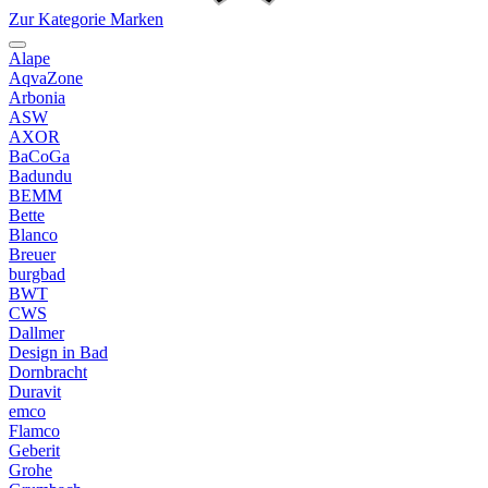
Zur Kategorie Marken
Alape
AqvaZone
Arbonia
ASW
AXOR
BaCoGa
Badundu
BEMM
Bette
Blanco
Breuer
burgbad
BWT
CWS
Dallmer
Design in Bad
Dornbracht
Duravit
emco
Flamco
Geberit
Grohe