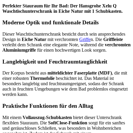
Perfekter Stauraum für Ihr Bad: Der Hansgrohe Xelu Q
Waschtischunterschrank in Eiche Natur mit 1 Schubkasten.
Moderne Optik und funktionale Details
Dieser Waschtischunterschrank besticht durch sein ansprechendes
Design in
Eiche Natur
mit verchromten
Griffe
n. Die
Griffleiste
verleiht dem Schrank eine elegante Note, während die
verchromten
Aluminiumgriffe
für einen hochwertigen Look sorgen.
Langlebigkeit und Feuchtraumtauglichkeit
Der Korpus besteht aus
mitteldichter Faserplatte (MDF)
, die mit
einer robusten
Thermofolie
beschichtet ist. Das Material ist
besonders langlebig und feuchtraumgeeignet, sodass der Schrank
auch in feuchten Umgebungen wie dem Bad problemlos eingesetzt
werden kann.
Praktische Funktionen für den Alltag
Mit einem
Vollauszug-Schubkasten
bietet dieser Unterschrank
flexiblen Stauraum. Die
SoftClose-Funktion
sorgt für ein sanftes
und geräuschloses Schließen, was besonders in Wohnbereichen