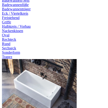
Badewannen-Sets
Badewannenfüße
Badewannenträger
Eck / Viertelkreis
Freistehend
Griffe
Halbkreis / Vorbau
Nackenkissen
Oval
Rechteck
Rund
Sechseck
Sonderform
Trapez