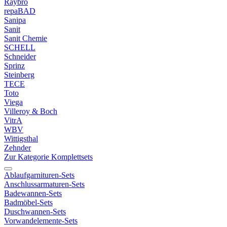
Raybro
repaBAD
Sanipa
Sanit
Sanit Chemie
SCHELL
Schneider
Sprinz
Steinberg
TECE
Toto
Viega
Villeroy & Boch
VitrA
WBV
Wittigsthal
Zehnder
Zur Kategorie Komplettsets
Ablaufgarnituren-Sets
Anschlussarmaturen-Sets
Badewannen-Sets
Badmöbel-Sets
Duschwannen-Sets
Vorwandelemente-Sets