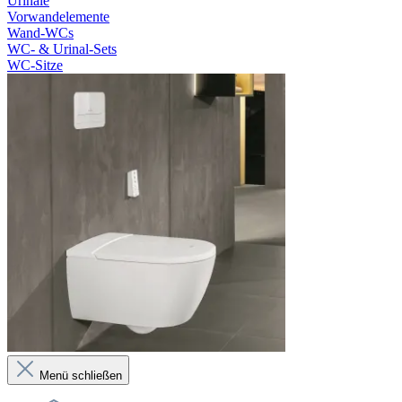
Urinale
Vorwandelemente
Wand-WCs
WC- & Urinal-Sets
WC-Sitze
Menü schließen