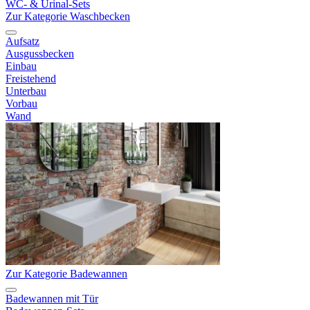
WC- & Urinal-Sets
Zur Kategorie Waschbecken
Aufsatz
Ausgussbecken
Einbau
Freistehend
Unterbau
Vorbau
Wand
Zur Kategorie Badewannen
Badewannen mit Tür