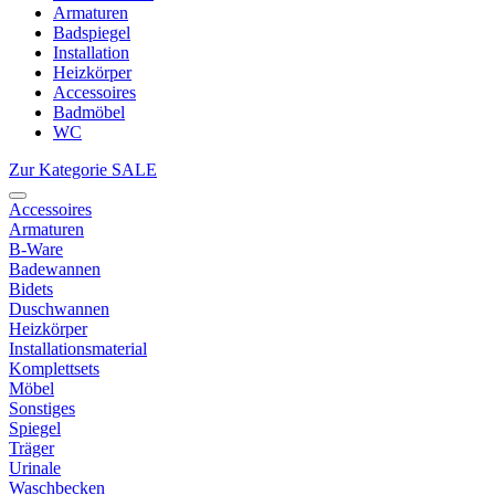
Armaturen
Badspiegel
Installation
Heizkörper
Accessoires
Badmöbel
WC
Zur Kategorie SALE
Accessoires
Armaturen
B-Ware
Badewannen
Bidets
Duschwannen
Heizkörper
Installationsmaterial
Komplettsets
Möbel
Sonstiges
Spiegel
Träger
Urinale
Waschbecken