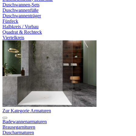
Duschwannen-Sets
Duschwannenfüße
Duschwannenträger
Fünfeck
Halbkreis / Vorbau
Quadrat & Rechteck
Viertelkreis
Zur Kategorie Armaturen
Badewannenarmaturen
Brausegarnituren
Duscharmaturen