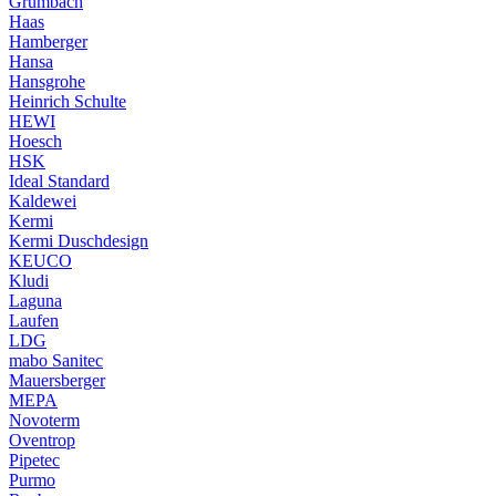
Grumbach
Haas
Hamberger
Hansa
Hansgrohe
Heinrich Schulte
HEWI
Hoesch
HSK
Ideal Standard
Kaldewei
Kermi
Kermi Duschdesign
KEUCO
Kludi
Laguna
Laufen
LDG
mabo Sanitec
Mauersberger
MEPA
Novoterm
Oventrop
Pipetec
Purmo