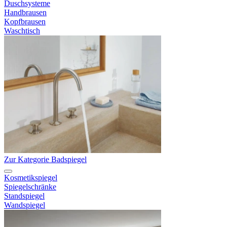
Duschsysteme
Handbrausen
Kopfbrausen
Waschtisch
Zur Kategorie Badspiegel
Kosmetikspiegel
Spiegelschränke
Standspiegel
Wandspiegel