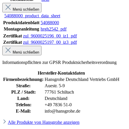
Menü schließen
54088000_product_data_sheet
Produktdatenblatt
54088000
Montageanleitung
hrgh2542_pdf
Zertifikat
zul_9600025196_00_iz1_pdf
Zertifikat
zul_9600025197_00_iz3_pdf
Menü schließen
Informationspflichten zur GPSR Produktsicherheitsverordnung
Hersteller-Kontaktdaten
Firmenbezeichnung:
Hansgrohe Deutschland Vertriebs GmbH
Straße:
Auestr. 5-9
PLZ / Stadt:
77761 Schiltach
Land:
Deutschland
Telefon:
+49 7836 51-0
E-Mail:
info@hansgrohe.de
Alle Produkte von Hansgrohe anzeigen