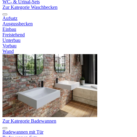
WC- & Urinal-Sets
Zur Kategorie Waschbecken
Aufsatz
Ausgussbecken
Einbau
Freistehend
Unterbau
Vorbau
Wand
Zur Kategorie Badewannen
Badewannen mit Tür