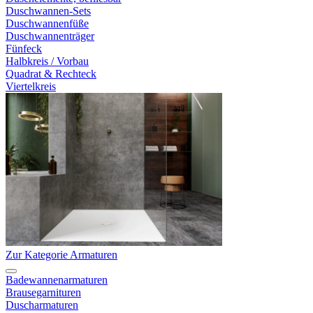
Duschwannen-Sets
Duschwannenfüße
Duschwannenträger
Fünfeck
Halbkreis / Vorbau
Quadrat & Rechteck
Viertelkreis
Zur Kategorie Armaturen
Badewannenarmaturen
Brausegarnituren
Duscharmaturen