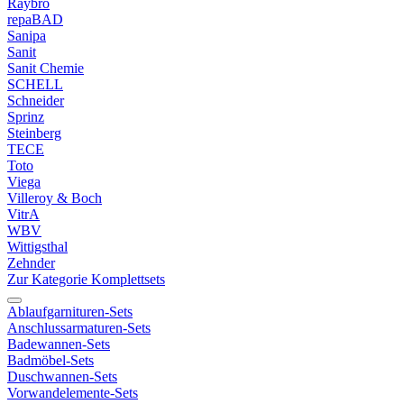
Raybro
repaBAD
Sanipa
Sanit
Sanit Chemie
SCHELL
Schneider
Sprinz
Steinberg
TECE
Toto
Viega
Villeroy & Boch
VitrA
WBV
Wittigsthal
Zehnder
Zur Kategorie Komplettsets
Ablaufgarnituren-Sets
Anschlussarmaturen-Sets
Badewannen-Sets
Badmöbel-Sets
Duschwannen-Sets
Vorwandelemente-Sets