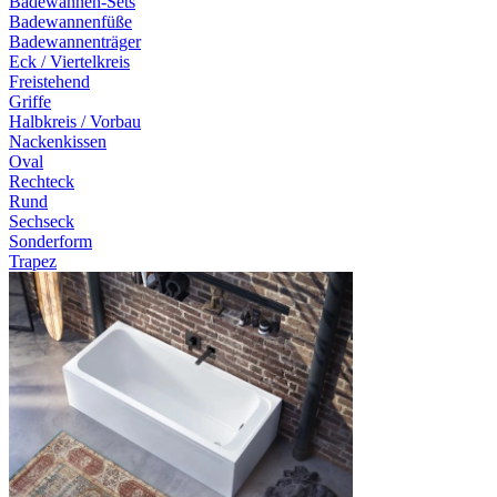
Badewannen-Sets
Badewannenfüße
Badewannenträger
Eck / Viertelkreis
Freistehend
Griffe
Halbkreis / Vorbau
Nackenkissen
Oval
Rechteck
Rund
Sechseck
Sonderform
Trapez