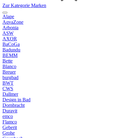
Zur Kategorie Marken
Alape
AqvaZone
Arbonia
ASW
AXOR
BaCoGa
Badundu
BEMM
Bette
Blanco
Breuer
burgbad
BWT
CWS
Dallmer
Design in Bad
Dornbracht
Duravit
emco
Flamco
Geberit
Grohe