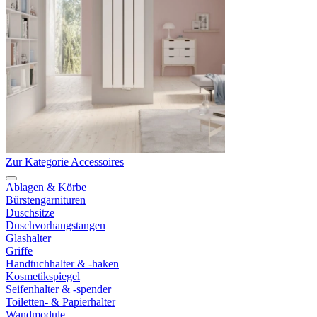
Zur Kategorie Accessoires
Ablagen & Körbe
Bürstengarnituren
Duschsitze
Duschvorhangstangen
Glashalter
Griffe
Handtuchhalter & -haken
Kosmetikspiegel
Seifenhalter & -spender
Toiletten- & Papierhalter
Wandmodule