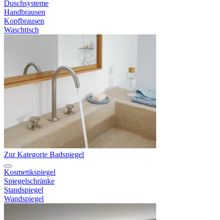
Duschsysteme
Handbrausen
Kopfbrausen
Waschtisch
Zur Kategorie Badspiegel
Kosmetikspiegel
Spiegelschränke
Standspiegel
Wandspiegel