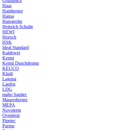
Grumbach
Haas
Hamberger
Hansa
Hansgrohe
Heinrich Schulte
HEWI
Hoesch
HSK
Ideal Standard
Kaldewei
Kermi
Kermi Duschdesign
KEUCO
Kludi
Laguna
Laufen
LDG
mabo Sanitec
Mauersberger
MEPA
Novoterm
Oventrop
Pipetec
Purmo