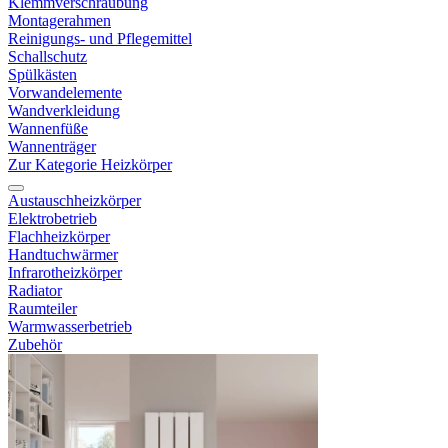
Klemmverschraubung
Montagerahmen
Reinigungs- und Pflegemittel
Schallschutz
Spülkästen
Vorwandelemente
Wandverkleidung
Wannenfüße
Wannenträger
Zur Kategorie Heizkörper
Austauschheizkörper
Elektrobetrieb
Flachheizkörper
Handtuchwärmer
Infrarotheizkörper
Radiator
Raumteiler
Warmwasserbetrieb
Zubehör