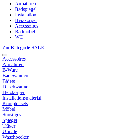
Armaturen
Badspiegel
Installation
Heizkörper
Accessoires
Badmöbel
WC
Zur Kategorie SALE
Accessoires
Armaturen
B-Ware
Badewannen
Bidets
Duschwannen
Heizkörper
Installationsmaterial
Komplettsets
Möbel
Sonstiges
Spiegel
Träger
Urinale
Waschbecken