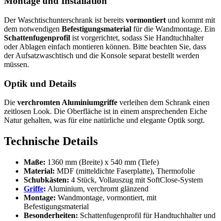
Montage und Installation
Der Waschtischunterschrank ist bereits
vormontiert
und kommt mit
dem notwendigen
Befestigungsmaterial
für die Wandmontage. Ein
Schattenfugenprofil
ist vorgerichtet, sodass Sie Handtuchhalter
oder Ablagen einfach montieren können. Bitte beachten Sie, dass
der Aufsatzwaschtisch und die Konsole separat bestellt werden
müssen.
Optik und Details
Die
verchromten Aluminiumgriffe
verleihen dem Schrank einen
zeitlosen Look. Die Oberfläche ist in einem ansprechenden Eiche
Natur gehalten, was für eine natürliche und elegante Optik sorgt.
Technische Details
Maße:
1360 mm (Breite) x 540 mm (Tiefe)
Material:
MDF (mitteldichte Faserplatte), Thermofolie
Schubkästen:
4 Stück, Vollauszug mit SoftClose-System
Griffe
:
Aluminium, verchromt glänzend
Montage:
Wandmontage, vormontiert, mit
Befestigungsmaterial
Besonderheiten:
Schattenfugenprofil für Handtuchhalter und