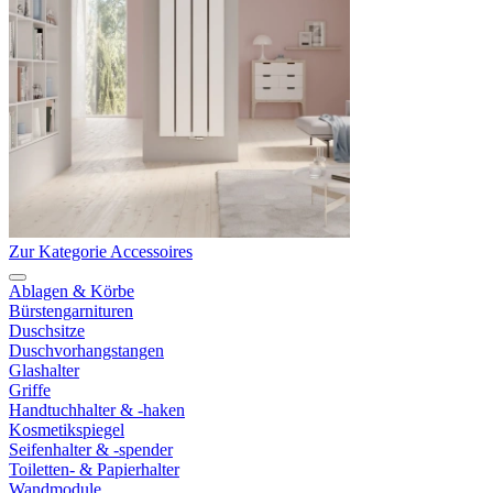
Zur Kategorie Accessoires
Ablagen & Körbe
Bürstengarnituren
Duschsitze
Duschvorhangstangen
Glashalter
Griffe
Handtuchhalter & -haken
Kosmetikspiegel
Seifenhalter & -spender
Toiletten- & Papierhalter
Wandmodule