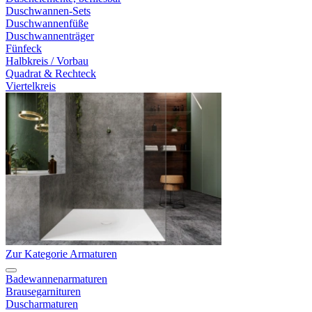
Duschwannen-Sets
Duschwannenfüße
Duschwannenträger
Fünfeck
Halbkreis / Vorbau
Quadrat & Rechteck
Viertelkreis
Zur Kategorie Armaturen
Badewannenarmaturen
Brausegarnituren
Duscharmaturen