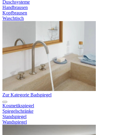
Duschsysteme
Handbrausen
Kopfbrausen
Waschtisch
Zur Kategorie Badspiegel
Kosmetikspiegel
Spiegelschränke
Standspiegel
Wandspiegel