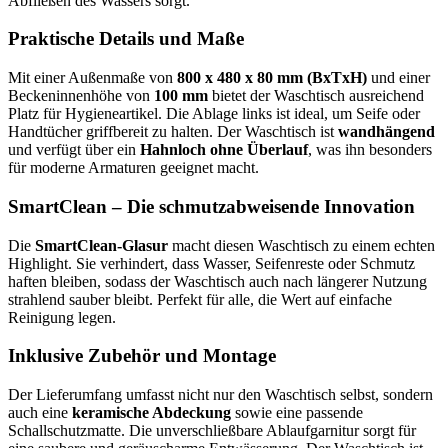
Abfließen des Wassers sorgt.
Praktische Details und Maße
Mit einer Außenmaße von
800 x 480 x 80 mm (BxTxH)
und einer
Beckeninnenhöhe von
100 mm
bietet der Waschtisch ausreichend
Platz für Hygieneartikel. Die Ablage links ist ideal, um Seife oder
Handtücher griffbereit zu halten. Der Waschtisch ist
wandhängend
und verfügt über ein
Hahnloch ohne Überlauf
, was ihn besonders
für moderne Armaturen geeignet macht.
SmartClean – Die schmutzabweisende Innovation
Die
SmartClean-Glasur
macht diesen Waschtisch zu einem echten
Highlight. Sie verhindert, dass Wasser, Seifenreste oder Schmutz
haften bleiben, sodass der Waschtisch auch nach längerer Nutzung
strahlend sauber bleibt. Perfekt für alle, die Wert auf einfache
Reinigung legen.
Inklusive Zubehör und Montage
Der Lieferumfang umfasst nicht nur den Waschtisch selbst, sondern
auch eine
keramische Abdeckung
sowie eine passende
Schallschutzmatte. Die unverschließbare Ablaufgarnitur sorgt für