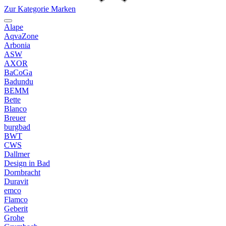
Zur Kategorie Marken
Alape
AqvaZone
Arbonia
ASW
AXOR
BaCoGa
Badundu
BEMM
Bette
Blanco
Breuer
burgbad
BWT
CWS
Dallmer
Design in Bad
Dornbracht
Duravit
emco
Flamco
Geberit
Grohe