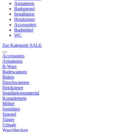
Armaturen
Badspiegel
Installation
Heizkörper
Accessoires
Badmöbel
WC
Zur Kategorie SALE
Accessoires
Armaturen
B-Ware
Badewannen
Bidets
Duschwannen
Heizkörper
Installationsmaterial
Komplettsets
Möbel
Sonstiges
Spiegel
Träger
Urinale
Waschbecken