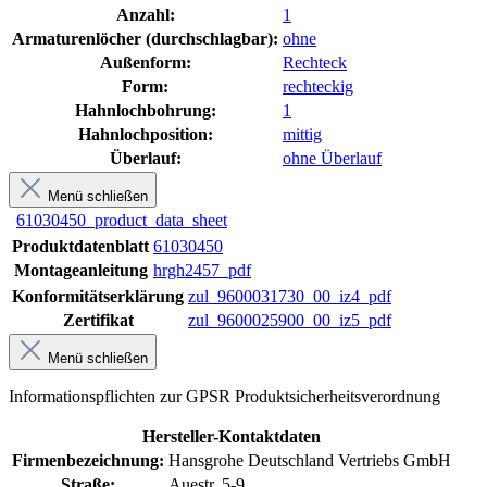
Anzahl:
1
Armaturenlöcher (durchschlagbar):
ohne
Außenform:
Rechteck
Form:
rechteckig
Hahnlochbohrung:
1
Hahnlochposition:
mittig
Überlauf:
ohne Überlauf
Menü schließen
61030450_product_data_sheet
Produktdatenblatt
61030450
Montageanleitung
hrgh2457_pdf
Konformitätserklärung
zul_9600031730_00_iz4_pdf
Zertifikat
zul_9600025900_00_iz5_pdf
Menü schließen
Informationspflichten zur GPSR Produktsicherheitsverordnung
Hersteller-Kontaktdaten
Firmenbezeichnung:
Hansgrohe Deutschland Vertriebs GmbH
Straße:
Auestr. 5-9