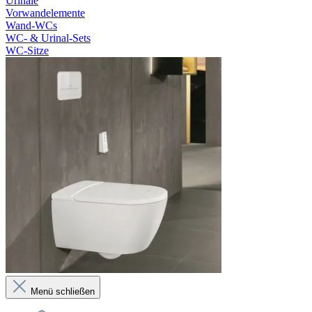
Urinale
Vorwandelemente
Wand-WCs
WC- & Urinal-Sets
WC-Sitze
Menü schließen