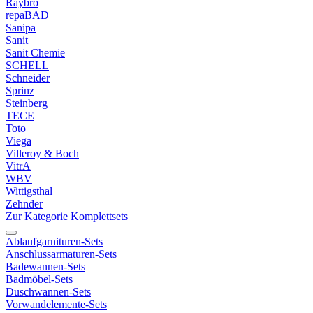
Raybro
repaBAD
Sanipa
Sanit
Sanit Chemie
SCHELL
Schneider
Sprinz
Steinberg
TECE
Toto
Viega
Villeroy & Boch
VitrA
WBV
Wittigsthal
Zehnder
Zur Kategorie Komplettsets
Ablaufgarnituren-Sets
Anschlussarmaturen-Sets
Badewannen-Sets
Badmöbel-Sets
Duschwannen-Sets
Vorwandelemente-Sets