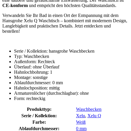
eine saubere und geräuscharme Entwässerung. Der Waschtisch ist
CE-konform
und entspricht den höchsten Qualitätsstandards.
Verwandeln Sie Ihr Bad in einen Ort der Entspannung mit dem
Hansgrohe Xelu Q Waschtisch – kombiniert mit modernem Design,
Langlebigkeit und praktischen Details. Jetzt entdecken und
bestellen!
Serie / Kollektion: hansgrohe Waschbecken
Typ: Waschbecken
Außenform: Rechteck
Überlauf: ohne Überlauf
Hahnlochbohrung: 1
Montage: sonstige
Ablaufdurchmesser: 0 mm
Hahnlochposition: mittig
Armaturenlöcher (durchschlagbar): ohne
Form: rechteckig
Produkttyp:
Waschbecken
Serie / Kollektion:
Xelu
,
Xelu Q
Farbe:
Weiß
Ablaufdurchmesser:
0 mm