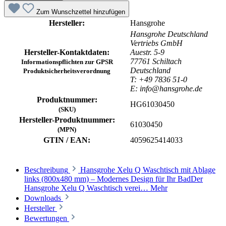
Zum Wunschzettel hinzufügen
Hersteller:
Hansgrohe
Hansgrohe Deutschland
Vertriebs GmbH
Hersteller-Kontaktdaten:
Auestr. 5-9
77761 Schiltach
Informationspflichten zur GPSR
Deutschland
Produktsicherheitsverordnung
T: +49 7836 51-0
E: info@hansgrohe.de
Produktnummer:
HG61030450
(SKU)
Hersteller-Produktnummer:
61030450
(MPN)
GTIN / EAN:
4059625414033
Beschreibung
Hansgrohe Xelu Q Waschtisch mit Ablage
links (800x480 mm) – Modernes Design für Ihr BadDer
Hansgrohe Xelu Q Waschtisch verei…
Mehr
Downloads
Hersteller
Bewertungen