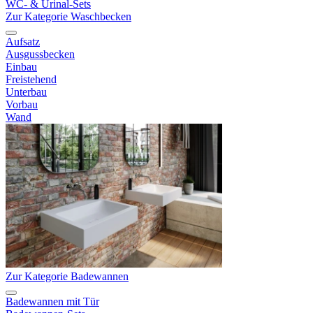
WC- & Urinal-Sets
Zur Kategorie Waschbecken
Aufsatz
Ausgussbecken
Einbau
Freistehend
Unterbau
Vorbau
Wand
Zur Kategorie Badewannen
Badewannen mit Tür