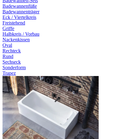
Badewannen-Sets
Badewannenfüße
Badewannenträger
Eck / Viertelkreis
Freistehend
Griffe
Halbkreis / Vorbau
Nackenkissen
Oval
Rechteck
Rund
Sechseck
Sonderform
Trapez