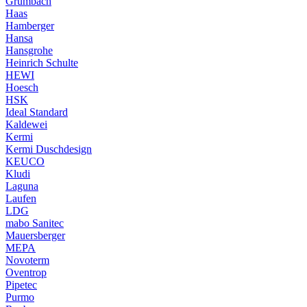
Grumbach
Haas
Hamberger
Hansa
Hansgrohe
Heinrich Schulte
HEWI
Hoesch
HSK
Ideal Standard
Kaldewei
Kermi
Kermi Duschdesign
KEUCO
Kludi
Laguna
Laufen
LDG
mabo Sanitec
Mauersberger
MEPA
Novoterm
Oventrop
Pipetec
Purmo