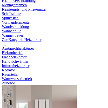
Klemmverschraubung
Montagerahmen
Reinigungs- und Pflegemittel
Schallschutz
Spülkästen
Vorwandelemente
Wandverkleidung
Wannenfüße
Wannenträger
Zur Kategorie Heizkörper
Austauschheizkörper
Elektrobetrieb
Flachheizkörper
Handtuchwärmer
Infrarotheizkörper
Radiator
Raumteiler
Warmwasserbetrieb
Zubehör