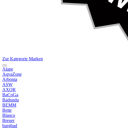
Zur Kategorie Marken
Alape
AqvaZone
Arbonia
ASW
AXOR
BaCoGa
Badundu
BEMM
Bette
Blanco
Breuer
burgbad