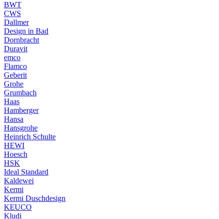
BWT
CWS
Dallmer
Design in Bad
Dornbracht
Duravit
emco
Flamco
Geberit
Grohe
Grumbach
Haas
Hamberger
Hansa
Hansgrohe
Heinrich Schulte
HEWI
Hoesch
HSK
Ideal Standard
Kaldewei
Kermi
Kermi Duschdesign
KEUCO
Kludi