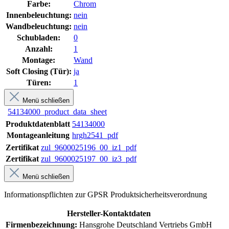
Farbe:
Chrom
Innenbeleuchtung:
nein
Wandbeleuchtung:
nein
Schubladen:
0
Anzahl:
1
Montage:
Wand
Soft Closing (Tür):
ja
Türen:
1
Menü schließen
54134000_product_data_sheet
Produktdatenblatt
54134000
Montageanleitung
hrgh2541_pdf
Zertifikat
zul_9600025196_00_iz1_pdf
Zertifikat
zul_9600025197_00_iz3_pdf
Menü schließen
Informationspflichten zur GPSR Produktsicherheitsverordnung
Hersteller-Kontaktdaten
Firmenbezeichnung:
Hansgrohe Deutschland Vertriebs GmbH