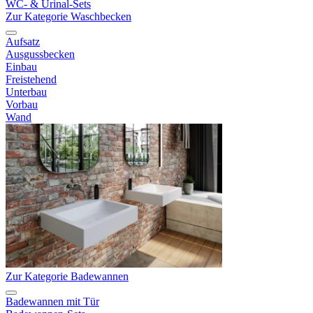
WC- & Urinal-Sets
Zur Kategorie Waschbecken
Aufsatz
Ausgussbecken
Einbau
Freistehend
Unterbau
Vorbau
Wand
Zur Kategorie Badewannen
Badewannen mit Tür