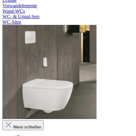
Urinale
Vorwandelemente
Wand-WCs
WC- & Urinal-Sets
WC-Sitze
Menü schließen