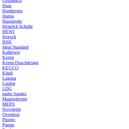
Grumbach
Haas
Hamberger
Hansa
Hansgrohe
Heinrich Schulte
HEWI
Hoesch
HSK
Ideal Standard
Kaldewei
Kermi
Kermi Duschdesign
KEUCO
Kludi
Laguna
Laufen
LDG
mabo Sanitec
Mauersberger
MEPA
Novoterm
Oventrop
Pipetec
Purmo