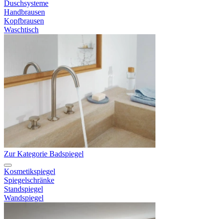
Duschsysteme
Handbrausen
Kopfbrausen
Waschtisch
Zur Kategorie Badspiegel
Kosmetikspiegel
Spiegelschränke
Standspiegel
Wandspiegel