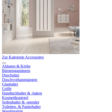
Zur Kategorie Accessoires
Ablagen & Körbe
Bürstengarnituren
Duschsitze
Duschvorhangstangen
Glashalter
Griffe
Handtuchhalter & -haken
Kosmetikspiegel
Seifenhalter & -spender
Toiletten- & Papierhalter
Wandmodule