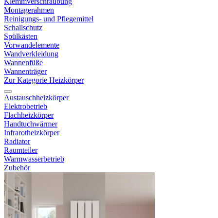
Klemmverschraubung
Montagerahmen
Reinigungs- und Pflegemittel
Schallschutz
Spülkästen
Vorwandelemente
Wandverkleidung
Wannenfüße
Wannenträger
Zur Kategorie Heizkörper
Austauschheizkörper
Elektrobetrieb
Flachheizkörper
Handtuchwärmer
Infrarotheizkörper
Radiator
Raumteiler
Warmwasserbetrieb
Zubehör