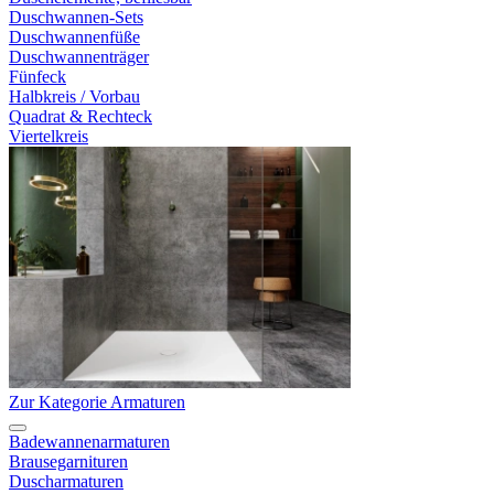
Duschwannen-Sets
Duschwannenfüße
Duschwannenträger
Fünfeck
Halbkreis / Vorbau
Quadrat & Rechteck
Viertelkreis
Zur Kategorie Armaturen
Badewannenarmaturen
Brausegarnituren
Duscharmaturen