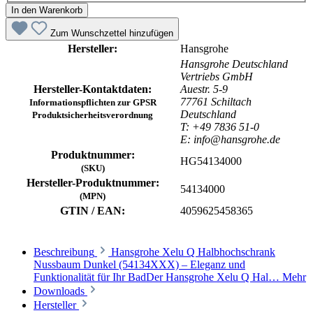
In den Warenkorb
Zum Wunschzettel hinzufügen
Hersteller:
Hansgrohe
Hansgrohe Deutschland
Vertriebs GmbH
Hersteller-Kontaktdaten:
Auestr. 5-9
77761 Schiltach
Informationspflichten zur GPSR
Deutschland
Produktsicherheitsverordnung
T: +49 7836 51-0
E: info@hansgrohe.de
Produktnummer:
HG54134000
(SKU)
Hersteller-Produktnummer:
54134000
(MPN)
GTIN / EAN:
4059625458365
Beschreibung
Hansgrohe Xelu Q Halbhochschrank
Nussbaum Dunkel (54134XXX) – Eleganz und
Funktionalität für Ihr BadDer Hansgrohe Xelu Q Hal…
Mehr
Downloads
Hersteller