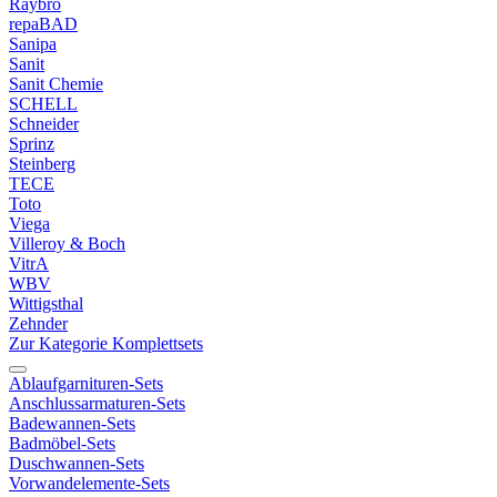
Raybro
repaBAD
Sanipa
Sanit
Sanit Chemie
SCHELL
Schneider
Sprinz
Steinberg
TECE
Toto
Viega
Villeroy & Boch
VitrA
WBV
Wittigsthal
Zehnder
Zur Kategorie Komplettsets
Ablaufgarnituren-Sets
Anschlussarmaturen-Sets
Badewannen-Sets
Badmöbel-Sets
Duschwannen-Sets
Vorwandelemente-Sets