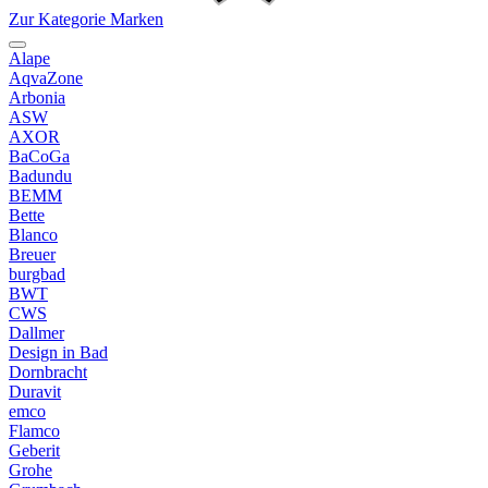
Zur Kategorie Marken
Alape
AqvaZone
Arbonia
ASW
AXOR
BaCoGa
Badundu
BEMM
Bette
Blanco
Breuer
burgbad
BWT
CWS
Dallmer
Design in Bad
Dornbracht
Duravit
emco
Flamco
Geberit
Grohe