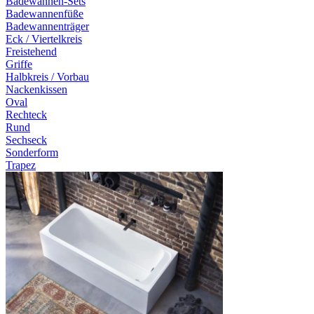
Badewannen-Sets
Badewannenfüße
Badewannenträger
Eck / Viertelkreis
Freistehend
Griffe
Halbkreis / Vorbau
Nackenkissen
Oval
Rechteck
Rund
Sechseck
Sonderform
Trapez