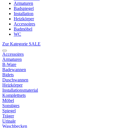
Armaturen
Badspiegel
Installation
Heizkörper
Accessoires
Badmöbel
WC
Zur Kategorie SALE
Accessoires
Armaturen
B-Ware
Badewannen
Bidets
Duschwannen
Heizkörper
Installationsmaterial
Komplettsets
Möbel
Sonstiges
Spiegel
Träger
Urinale
Waschbecken