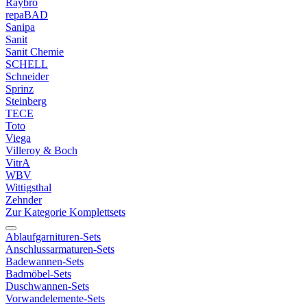
Raybro
repaBAD
Sanipa
Sanit
Sanit Chemie
SCHELL
Schneider
Sprinz
Steinberg
TECE
Toto
Viega
Villeroy & Boch
VitrA
WBV
Wittigsthal
Zehnder
Zur Kategorie Komplettsets
Ablaufgarnituren-Sets
Anschlussarmaturen-Sets
Badewannen-Sets
Badmöbel-Sets
Duschwannen-Sets
Vorwandelemente-Sets