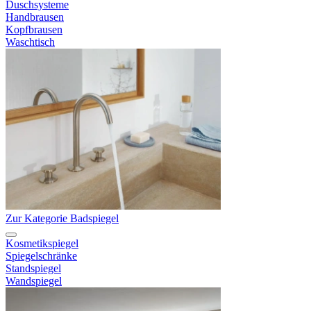
Duschsysteme
Handbrausen
Kopfbrausen
Waschtisch
Zur Kategorie Badspiegel
Kosmetikspiegel
Spiegelschränke
Standspiegel
Wandspiegel