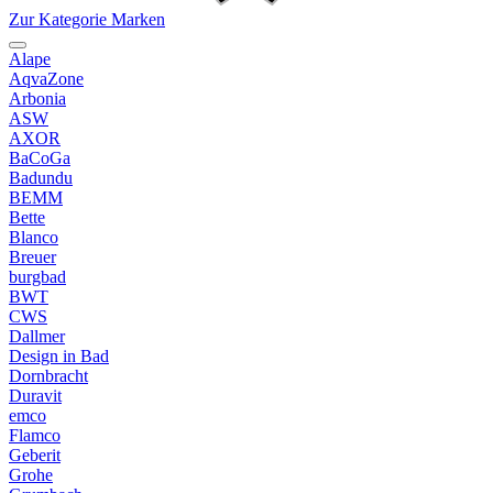
Zur Kategorie Marken
Alape
AqvaZone
Arbonia
ASW
AXOR
BaCoGa
Badundu
BEMM
Bette
Blanco
Breuer
burgbad
BWT
CWS
Dallmer
Design in Bad
Dornbracht
Duravit
emco
Flamco
Geberit
Grohe