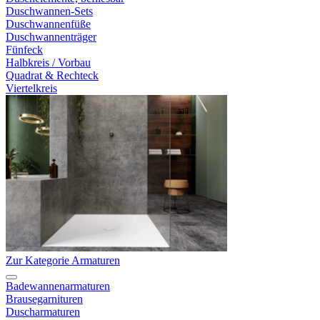
Duschwannen-Sets
Duschwannenfüße
Duschwannenträger
Fünfeck
Halbkreis / Vorbau
Quadrat & Rechteck
Viertelkreis
Zur Kategorie Armaturen
Badewannenarmaturen
Brausegarnituren
Duscharmaturen