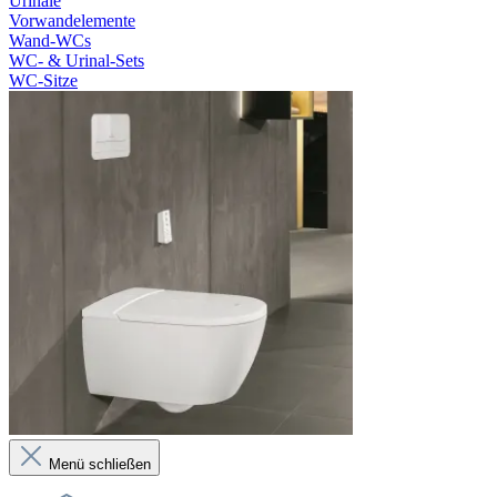
Urinale
Vorwandelemente
Wand-WCs
WC- & Urinal-Sets
WC-Sitze
Menü schließen