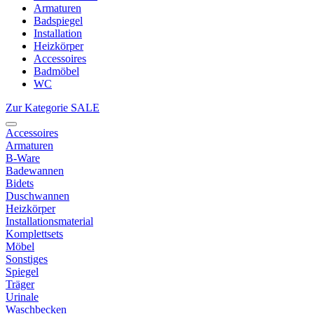
Armaturen
Badspiegel
Installation
Heizkörper
Accessoires
Badmöbel
WC
Zur Kategorie SALE
Accessoires
Armaturen
B-Ware
Badewannen
Bidets
Duschwannen
Heizkörper
Installationsmaterial
Komplettsets
Möbel
Sonstiges
Spiegel
Träger
Urinale
Waschbecken