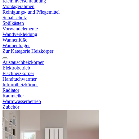
Klemmverschraubung
Montagerahmen
Reinigungs- und Pflegemittel
Schallschutz
Spülkästen
Vorwandelemente
Wandverkleidung
Wannenfüße
Wannenträger
Zur Kategorie Heizkörper
Austauschheizkörper
Elektrobetrieb
Flachheizkörper
Handtuchwärmer
Infrarotheizkörper
Radiator
Raumteiler
Warmwasserbetrieb
Zubehör