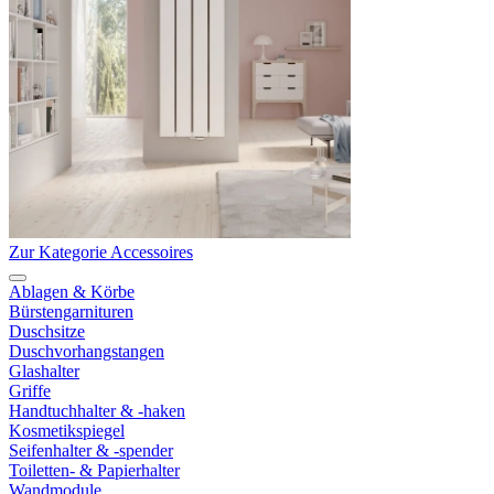
Zur Kategorie Accessoires
Ablagen & Körbe
Bürstengarnituren
Duschsitze
Duschvorhangstangen
Glashalter
Griffe
Handtuchhalter & -haken
Kosmetikspiegel
Seifenhalter & -spender
Toiletten- & Papierhalter
Wandmodule