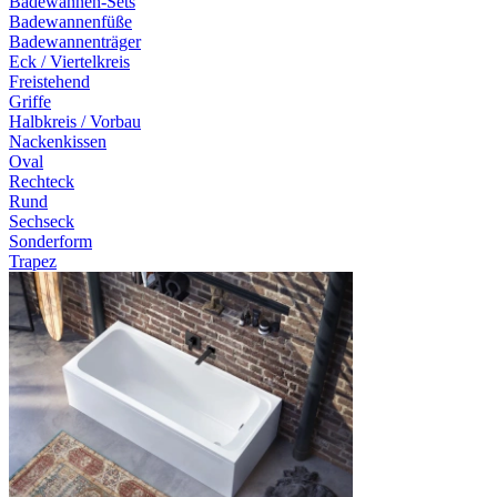
Badewannen-Sets
Badewannenfüße
Badewannenträger
Eck / Viertelkreis
Freistehend
Griffe
Halbkreis / Vorbau
Nackenkissen
Oval
Rechteck
Rund
Sechseck
Sonderform
Trapez