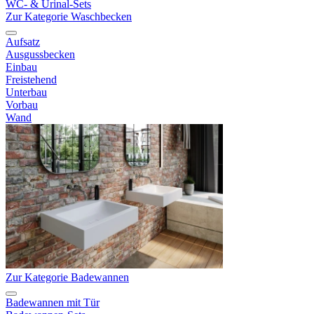
WC- & Urinal-Sets
Zur Kategorie Waschbecken
Aufsatz
Ausgussbecken
Einbau
Freistehend
Unterbau
Vorbau
Wand
Zur Kategorie Badewannen
Badewannen mit Tür