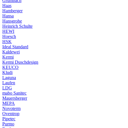
Grumbach
Haas
Hamberger
Hansa
Hansgrohe
Heinrich Schulte
HEWI
Hoesch
HSK
Ideal Standard
Kaldewei
Kermi
Kermi Duschdesign
KEUCO
Kludi
Laguna
Laufen
LDG
mabo Sanitec
Mauersberger
MEPA
Novoterm
Oventrop
Pipetec
Purmo