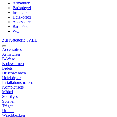
Armaturen
Badspiegel
Installation
Heizkörper
Accessoires
Badmöbel
WC
Zur Kategorie SALE
Accessoires
Armaturen
B-Ware
Badewannen
Bidets
Duschwannen
Heizkörper
Installationsmaterial
Komplettsets
Möbel
Sonstiges
Spiegel
Träger
Urinale
Waschbecken