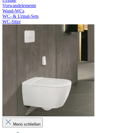
Urinale
Vorwandelemente
Wand-WCs
WC- & Urinal-Sets
WC-Sitze
Menü schließen