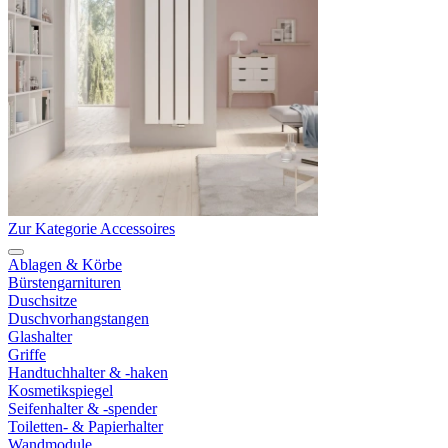
Zur Kategorie Accessoires
Ablagen & Körbe
Bürstengarnituren
Duschsitze
Duschvorhangstangen
Glashalter
Griffe
Handtuchhalter & -haken
Kosmetikspiegel
Seifenhalter & -spender
Toiletten- & Papierhalter
Wandmodule