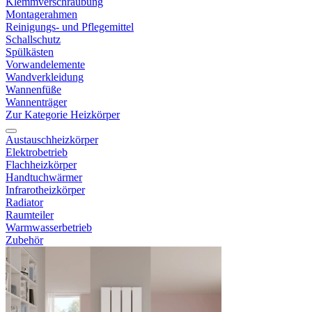
Klemmverschraubung
Montagerahmen
Reinigungs- und Pflegemittel
Schallschutz
Spülkästen
Vorwandelemente
Wandverkleidung
Wannenfüße
Wannenträger
Zur Kategorie Heizkörper
Austauschheizkörper
Elektrobetrieb
Flachheizkörper
Handtuchwärmer
Infrarotheizkörper
Radiator
Raumteiler
Warmwasserbetrieb
Zubehör