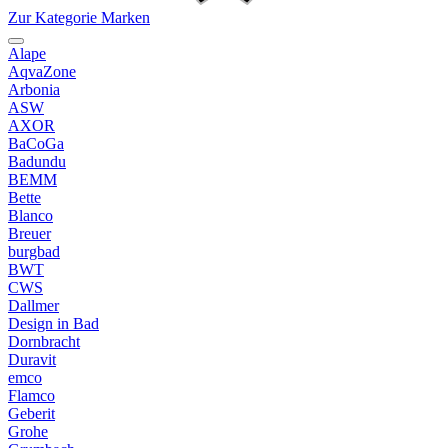
Zur Kategorie Marken
Alape
AqvaZone
Arbonia
ASW
AXOR
BaCoGa
Badundu
BEMM
Bette
Blanco
Breuer
burgbad
BWT
CWS
Dallmer
Design in Bad
Dornbracht
Duravit
emco
Flamco
Geberit
Grohe