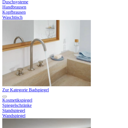
Duschsysteme
Handbrausen
Kopfbrausen
Waschtisch
Zur Kategorie Badspiegel
Kosmetikspiegel
Spiegelschränke
Standspiegel
Wandspiegel