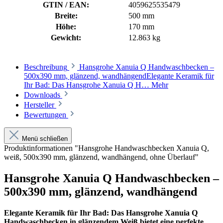
GTIN / EAN:
4059625535479
Breite:
500 mm
Höhe:
170 mm
Gewicht:
12.863 kg
Beschreibung
Hansgrohe Xanuia Q Handwaschbecken –
500x390 mm, glänzend, wandhängendElegante Keramik für
Ihr Bad: Das Hansgrohe Xanuia Q H…
Mehr
Downloads
Hersteller
Bewertungen
Menü schließen
Produktinformationen "Hansgrohe Handwaschbecken Xanuia Q,
weiß, 500x390 mm, glänzend, wandhängend, ohne Überlauf"
Hansgrohe Xanuia Q Handwaschbecken –
500x390 mm, glänzend, wandhängend
Elegante Keramik für Ihr Bad: Das Hansgrohe Xanuia Q
Handwaschbecken in glänzendem Weiß bietet eine perfekte