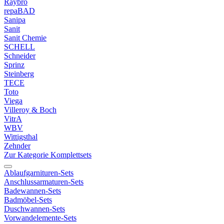
Raybro
repaBAD
Sanipa
Sanit
Sanit Chemie
SCHELL
Schneider
Sprinz
Steinberg
TECE
Toto
Viega
Villeroy & Boch
VitrA
WBV
Wittigsthal
Zehnder
Zur Kategorie Komplettsets
Ablaufgarnituren-Sets
Anschlussarmaturen-Sets
Badewannen-Sets
Badmöbel-Sets
Duschwannen-Sets
Vorwandelemente-Sets