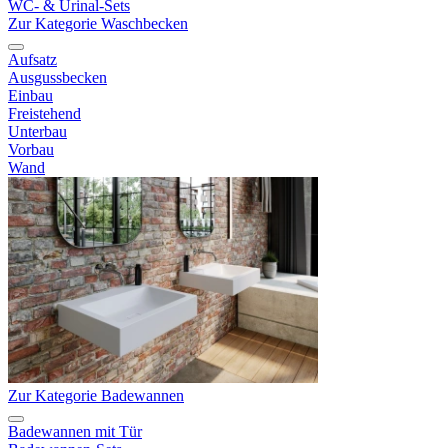
WC- & Urinal-Sets
Zur Kategorie Waschbecken
Aufsatz
Ausgussbecken
Einbau
Freistehend
Unterbau
Vorbau
Wand
Zur Kategorie Badewannen
Badewannen mit Tür