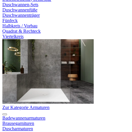
Duschwannen-Sets
Duschwannenfüße
Duschwannenträger
Fünfeck
Halbkreis / Vorbau
Quadrat & Rechteck
Viertelkreis
Zur Kategorie Armaturen
Badewannenarmaturen
Brausegarnituren
Duscharmaturen