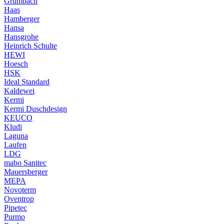
Grumbach
Haas
Hamberger
Hansa
Hansgrohe
Heinrich Schulte
HEWI
Hoesch
HSK
Ideal Standard
Kaldewei
Kermi
Kermi Duschdesign
KEUCO
Kludi
Laguna
Laufen
LDG
mabo Sanitec
Mauersberger
MEPA
Novoterm
Oventrop
Pipetec
Purmo