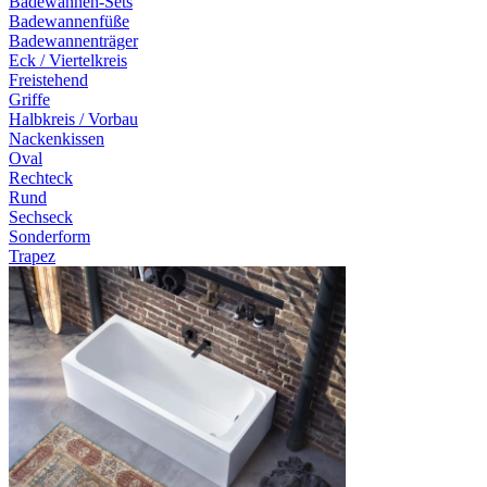
Badewannen-Sets
Badewannenfüße
Badewannenträger
Eck / Viertelkreis
Freistehend
Griffe
Halbkreis / Vorbau
Nackenkissen
Oval
Rechteck
Rund
Sechseck
Sonderform
Trapez