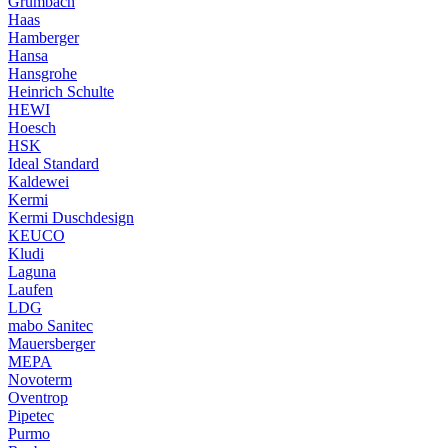
Grumbach
Haas
Hamberger
Hansa
Hansgrohe
Heinrich Schulte
HEWI
Hoesch
HSK
Ideal Standard
Kaldewei
Kermi
Kermi Duschdesign
KEUCO
Kludi
Laguna
Laufen
LDG
mabo Sanitec
Mauersberger
MEPA
Novoterm
Oventrop
Pipetec
Purmo