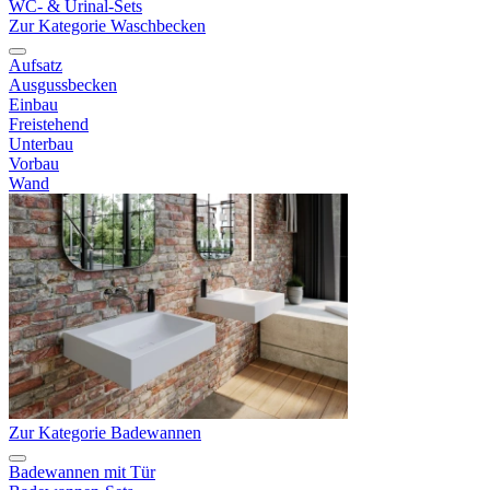
WC- & Urinal-Sets
Zur Kategorie Waschbecken
Aufsatz
Ausgussbecken
Einbau
Freistehend
Unterbau
Vorbau
Wand
Zur Kategorie Badewannen
Badewannen mit Tür