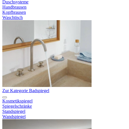
Duschsysteme
Handbrausen
Kopfbrausen
Waschtisch
Zur Kategorie Badspiegel
Kosmetikspiegel
Spiegelschränke
Standspiegel
Wandspiegel