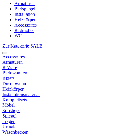
Armaturen
Badspiegel
Installation
Heizkörper
Accessoires
Badmöbel
WC
Zur Kategorie SALE
Accessoires
Armaturen
B-Ware
Badewannen
Bidets
Duschwannen
Heizkörper
Installationsmaterial
Komplettsets
Möbel
Sonstiges
Spiegel
Träger
Urinale
Waschbecken