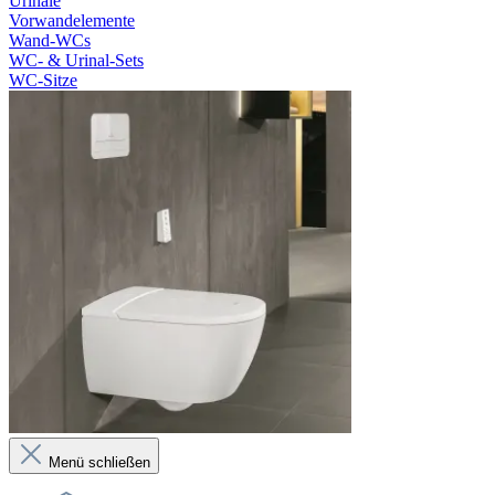
Urinale
Vorwandelemente
Wand-WCs
WC- & Urinal-Sets
WC-Sitze
Menü schließen