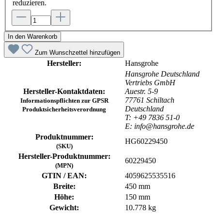
reduzieren.
In den Warenkorb
Zum Wunschzettel hinzufügen
Hersteller:
Hansgrohe
Hansgrohe Deutschland
Vertriebs GmbH
Hersteller-Kontaktdaten:
Auestr. 5-9
77761 Schiltach
Informationspflichten zur GPSR
Deutschland
Produktsicherheitsverordnung
T: +49 7836 51-0
E: info@hansgrohe.de
Produktnummer:
HG60229450
(SKU)
Hersteller-Produktnummer:
60229450
(MPN)
GTIN / EAN:
4059625535516
Breite:
450 mm
Höhe:
150 mm
Gewicht:
10.778 kg