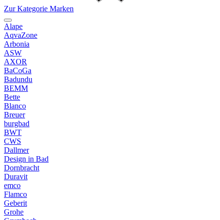
Zur Kategorie Marken
Alape
AqvaZone
Arbonia
ASW
AXOR
BaCoGa
Badundu
BEMM
Bette
Blanco
Breuer
burgbad
BWT
CWS
Dallmer
Design in Bad
Dornbracht
Duravit
emco
Flamco
Geberit
Grohe