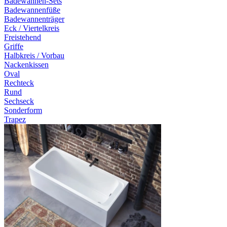
Badewannen-Sets
Badewannenfüße
Badewannenträger
Eck / Viertelkreis
Freistehend
Griffe
Halbkreis / Vorbau
Nackenkissen
Oval
Rechteck
Rund
Sechseck
Sonderform
Trapez