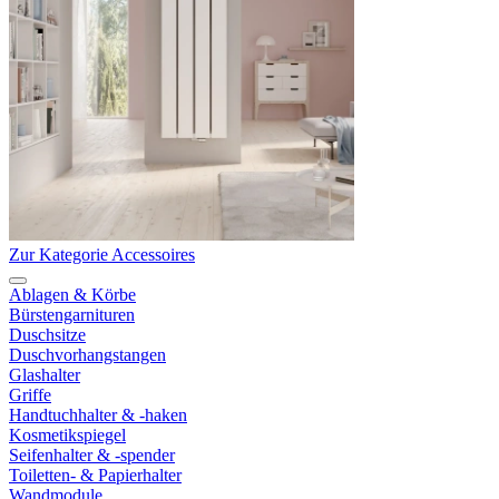
Zur Kategorie Accessoires
Ablagen & Körbe
Bürstengarnituren
Duschsitze
Duschvorhangstangen
Glashalter
Griffe
Handtuchhalter & -haken
Kosmetikspiegel
Seifenhalter & -spender
Toiletten- & Papierhalter
Wandmodule