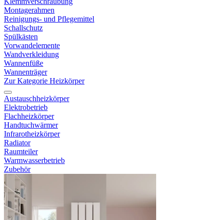
Klemmverschraubung
Montagerahmen
Reinigungs- und Pflegemittel
Schallschutz
Spülkästen
Vorwandelemente
Wandverkleidung
Wannenfüße
Wannenträger
Zur Kategorie Heizkörper
Austauschheizkörper
Elektrobetrieb
Flachheizkörper
Handtuchwärmer
Infrarotheizkörper
Radiator
Raumteiler
Warmwasserbetrieb
Zubehör