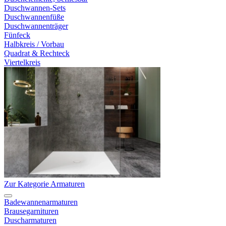
Duschwannen-Sets
Duschwannenfüße
Duschwannenträger
Fünfeck
Halbkreis / Vorbau
Quadrat & Rechteck
Viertelkreis
Zur Kategorie Armaturen
Badewannenarmaturen
Brausegarnituren
Duscharmaturen