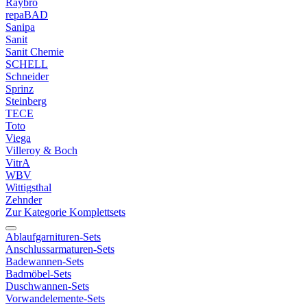
Raybro
repaBAD
Sanipa
Sanit
Sanit Chemie
SCHELL
Schneider
Sprinz
Steinberg
TECE
Toto
Viega
Villeroy & Boch
VitrA
WBV
Wittigsthal
Zehnder
Zur Kategorie Komplettsets
Ablaufgarnituren-Sets
Anschlussarmaturen-Sets
Badewannen-Sets
Badmöbel-Sets
Duschwannen-Sets
Vorwandelemente-Sets