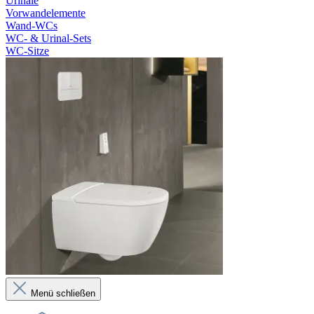
Urinale
Vorwandelemente
Wand-WCs
WC- & Urinal-Sets
WC-Sitze
Menü schließen