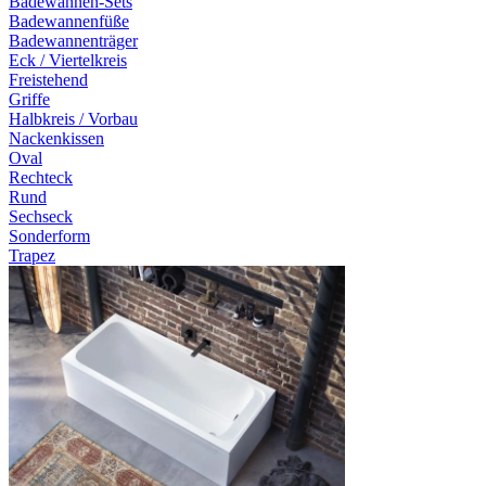
Badewannen-Sets
Badewannenfüße
Badewannenträger
Eck / Viertelkreis
Freistehend
Griffe
Halbkreis / Vorbau
Nackenkissen
Oval
Rechteck
Rund
Sechseck
Sonderform
Trapez