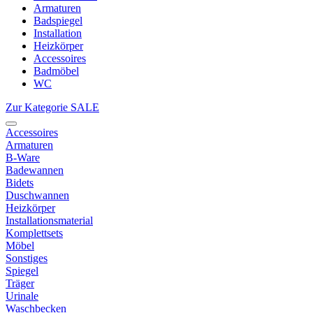
Armaturen
Badspiegel
Installation
Heizkörper
Accessoires
Badmöbel
WC
Zur Kategorie SALE
Accessoires
Armaturen
B-Ware
Badewannen
Bidets
Duschwannen
Heizkörper
Installationsmaterial
Komplettsets
Möbel
Sonstiges
Spiegel
Träger
Urinale
Waschbecken