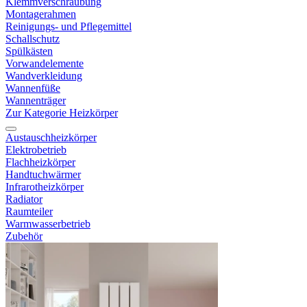
Klemmverschraubung
Montagerahmen
Reinigungs- und Pflegemittel
Schallschutz
Spülkästen
Vorwandelemente
Wandverkleidung
Wannenfüße
Wannenträger
Zur Kategorie Heizkörper
Austauschheizkörper
Elektrobetrieb
Flachheizkörper
Handtuchwärmer
Infrarotheizkörper
Radiator
Raumteiler
Warmwasserbetrieb
Zubehör