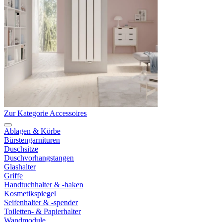
Zur Kategorie Accessoires
Ablagen & Körbe
Bürstengarnituren
Duschsitze
Duschvorhangstangen
Glashalter
Griffe
Handtuchhalter & -haken
Kosmetikspiegel
Seifenhalter & -spender
Toiletten- & Papierhalter
Wandmodule