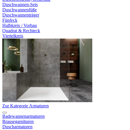
Duschwannen-Sets
Duschwannenfüße
Duschwannenträger
Fünfeck
Halbkreis / Vorbau
Quadrat & Rechteck
Viertelkreis
Zur Kategorie Armaturen
Badewannenarmaturen
Brausegarnituren
Duscharmaturen