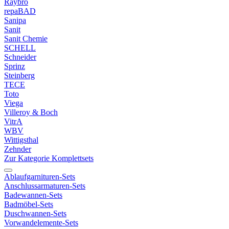
Raybro
repaBAD
Sanipa
Sanit
Sanit Chemie
SCHELL
Schneider
Sprinz
Steinberg
TECE
Toto
Viega
Villeroy & Boch
VitrA
WBV
Wittigsthal
Zehnder
Zur Kategorie Komplettsets
Ablaufgarnituren-Sets
Anschlussarmaturen-Sets
Badewannen-Sets
Badmöbel-Sets
Duschwannen-Sets
Vorwandelemente-Sets