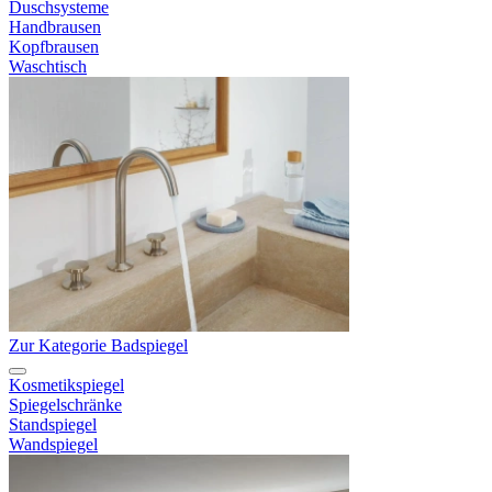
Duschsysteme
Handbrausen
Kopfbrausen
Waschtisch
Zur Kategorie Badspiegel
Kosmetikspiegel
Spiegelschränke
Standspiegel
Wandspiegel