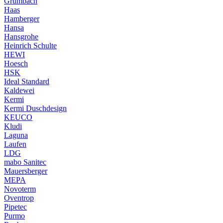
Grumbach
Haas
Hamberger
Hansa
Hansgrohe
Heinrich Schulte
HEWI
Hoesch
HSK
Ideal Standard
Kaldewei
Kermi
Kermi Duschdesign
KEUCO
Kludi
Laguna
Laufen
LDG
mabo Sanitec
Mauersberger
MEPA
Novoterm
Oventrop
Pipetec
Purmo