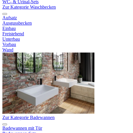
WC- & Urinal-Sets
Zur Kategorie Waschbecken
Aufsatz
Ausgussbecken
Einbau
Freistehend
Unterbau
Vorbau
Wand
Zur Kategorie Badewannen
Badewannen mit Tür