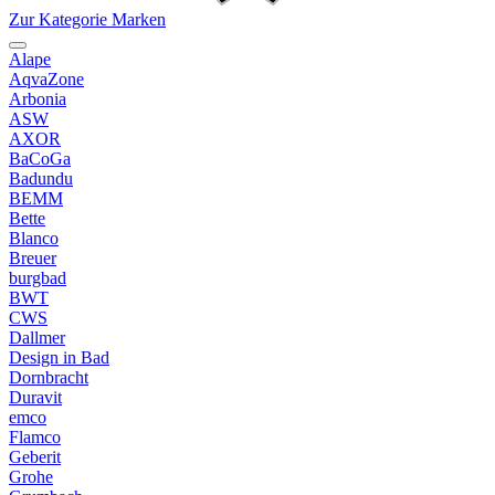
Zur Kategorie Marken
Alape
AqvaZone
Arbonia
ASW
AXOR
BaCoGa
Badundu
BEMM
Bette
Blanco
Breuer
burgbad
BWT
CWS
Dallmer
Design in Bad
Dornbracht
Duravit
emco
Flamco
Geberit
Grohe