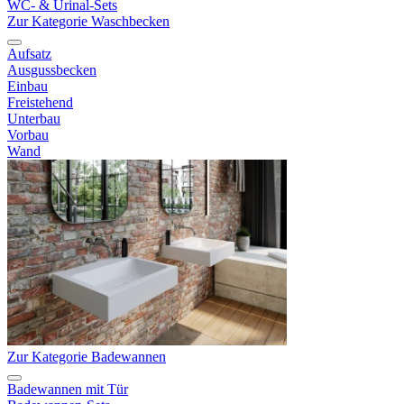
WC- & Urinal-Sets
Zur Kategorie Waschbecken
Aufsatz
Ausgussbecken
Einbau
Freistehend
Unterbau
Vorbau
Wand
Zur Kategorie Badewannen
Badewannen mit Tür