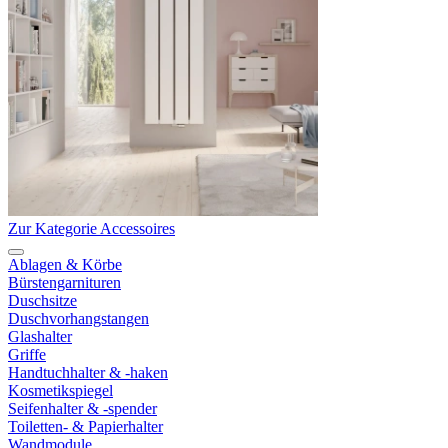
Zur Kategorie Accessoires
Ablagen & Körbe
Bürstengarnituren
Duschsitze
Duschvorhangstangen
Glashalter
Griffe
Handtuchhalter & -haken
Kosmetikspiegel
Seifenhalter & -spender
Toiletten- & Papierhalter
Wandmodule