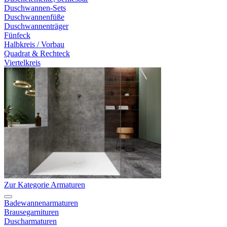
Duschwannen-Sets
Duschwannenfüße
Duschwannenträger
Fünfeck
Halbkreis / Vorbau
Quadrat & Rechteck
Viertelkreis
Zur Kategorie Armaturen
Badewannenarmaturen
Brausegarnituren
Duscharmaturen