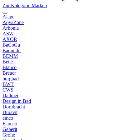
Zur Kategorie Marken
Alape
AqvaZone
Arbonia
ASW
AXOR
BaCoGa
Badundu
BEMM
Bette
Blanco
Breuer
burgbad
BWT
CWS
Dallmer
Design in Bad
Dornbracht
Duravit
emco
Flamco
Geberit
Grohe