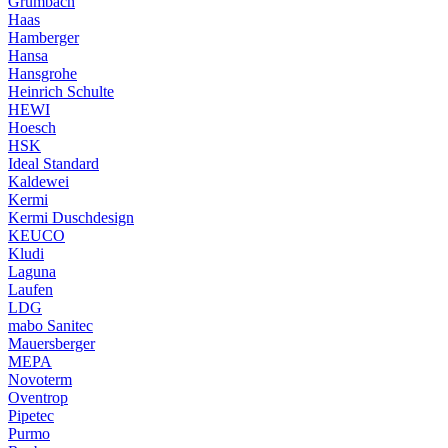
Grumbach
Haas
Hamberger
Hansa
Hansgrohe
Heinrich Schulte
HEWI
Hoesch
HSK
Ideal Standard
Kaldewei
Kermi
Kermi Duschdesign
KEUCO
Kludi
Laguna
Laufen
LDG
mabo Sanitec
Mauersberger
MEPA
Novoterm
Oventrop
Pipetec
Purmo