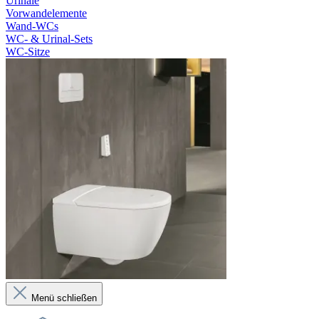
Urinale
Vorwandelemente
Wand-WCs
WC- & Urinal-Sets
WC-Sitze
Menü schließen