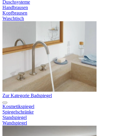
Duschsysteme
Handbrausen
Kopfbrausen
Waschtisch
Zur Kategorie Badspiegel
Kosmetikspiegel
Spiegelschränke
Standspiegel
Wandspiegel