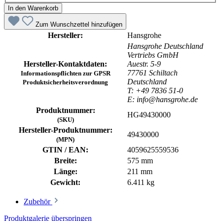
In den Warenkorb
Zum Wunschzettel hinzufügen
Hersteller:
Hansgrohe
Hansgrohe Deutschland
Vertriebs GmbH
Hersteller-Kontaktdaten:
Auestr. 5-9
77761 Schiltach
Informationspflichten zur GPSR
Deutschland
Produktsicherheitsverordnung
T: +49 7836 51-0
E: info@hansgrohe.de
Produktnummer:
HG49430000
(SKU)
Hersteller-Produktnummer:
49430000
(MPN)
GTIN / EAN:
4059625559536
Breite:
575 mm
Länge:
211 mm
Gewicht:
6.411 kg
Zubehör
Produktgalerie überspringen