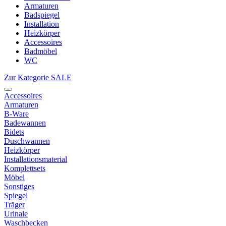
Armaturen
Badspiegel
Installation
Heizkörper
Accessoires
Badmöbel
WC
Zur Kategorie SALE
Accessoires
Armaturen
B-Ware
Badewannen
Bidets
Duschwannen
Heizkörper
Installationsmaterial
Komplettsets
Möbel
Sonstiges
Spiegel
Träger
Urinale
Waschbecken