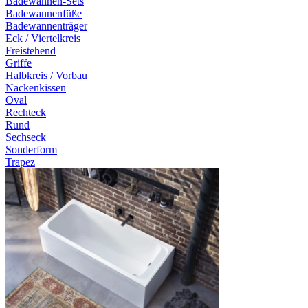
Badewannen-Sets
Badewannenfüße
Badewannenträger
Eck / Viertelkreis
Freistehend
Griffe
Halbkreis / Vorbau
Nackenkissen
Oval
Rechteck
Rund
Sechseck
Sonderform
Trapez