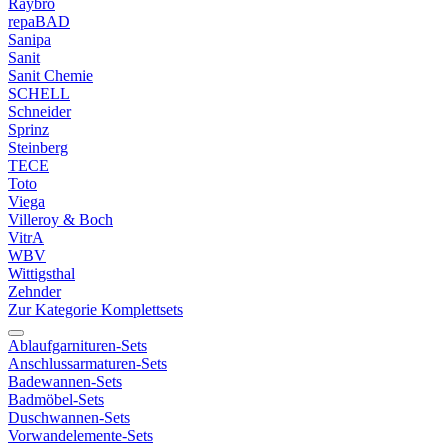
Raybro
repaBAD
Sanipa
Sanit
Sanit Chemie
SCHELL
Schneider
Sprinz
Steinberg
TECE
Toto
Viega
Villeroy & Boch
VitrA
WBV
Wittigsthal
Zehnder
Zur Kategorie Komplettsets
Ablaufgarnituren-Sets
Anschlussarmaturen-Sets
Badewannen-Sets
Badmöbel-Sets
Duschwannen-Sets
Vorwandelemente-Sets