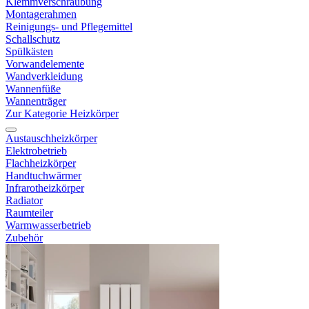
Klemmverschraubung
Montagerahmen
Reinigungs- und Pflegemittel
Schallschutz
Spülkästen
Vorwandelemente
Wandverkleidung
Wannenfüße
Wannenträger
Zur Kategorie Heizkörper
Austauschheizkörper
Elektrobetrieb
Flachheizkörper
Handtuchwärmer
Infrarotheizkörper
Radiator
Raumteiler
Warmwasserbetrieb
Zubehör