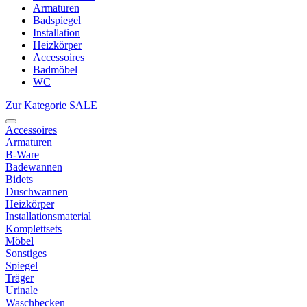
Armaturen
Badspiegel
Installation
Heizkörper
Accessoires
Badmöbel
WC
Zur Kategorie SALE
Accessoires
Armaturen
B-Ware
Badewannen
Bidets
Duschwannen
Heizkörper
Installationsmaterial
Komplettsets
Möbel
Sonstiges
Spiegel
Träger
Urinale
Waschbecken