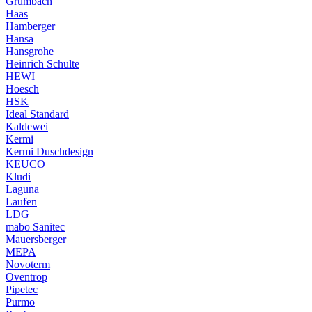
Grumbach
Haas
Hamberger
Hansa
Hansgrohe
Heinrich Schulte
HEWI
Hoesch
HSK
Ideal Standard
Kaldewei
Kermi
Kermi Duschdesign
KEUCO
Kludi
Laguna
Laufen
LDG
mabo Sanitec
Mauersberger
MEPA
Novoterm
Oventrop
Pipetec
Purmo