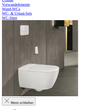
Urinale
Vorwandelemente
Wand-WCs
WC- & Urinal-Sets
WC-Sitze
Menü schließen