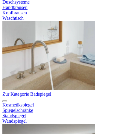
Duschsysteme
Handbrausen
Kopfbrausen
Waschtisch
Zur Kategorie Badspiegel
Kosmetikspiegel
Spiegelschränke
Standspiegel
Wandspiegel