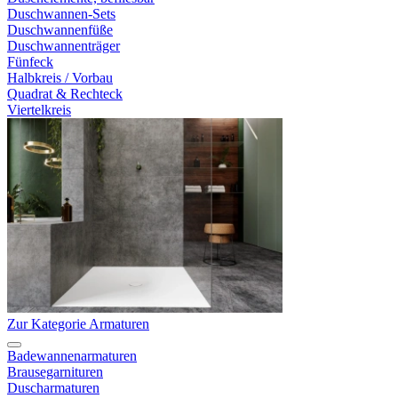
Duschwannen-Sets
Duschwannenfüße
Duschwannenträger
Fünfeck
Halbkreis / Vorbau
Quadrat & Rechteck
Viertelkreis
Zur Kategorie Armaturen
Badewannenarmaturen
Brausegarnituren
Duscharmaturen