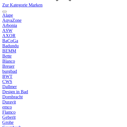
Zur Kategorie Marken
Alape
AqvaZone
Arbonia
ASW
AXOR
BaCoGa
Badundu
BEMM
Bette
Blanco
Breuer
burgbad
BWT
CWS
Dallmer
Design in Bad
Dornbracht
Duravit
emco
Flamco
Geberit
Grohe