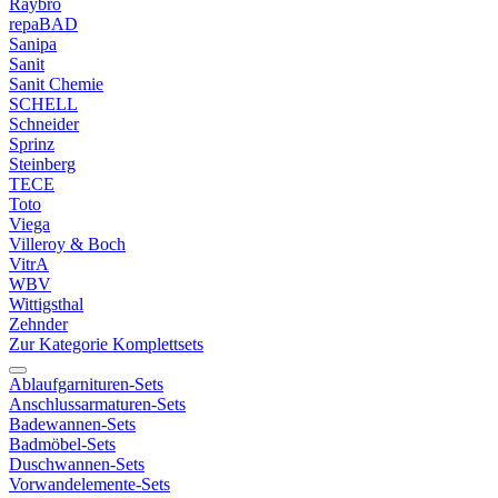
Raybro
repaBAD
Sanipa
Sanit
Sanit Chemie
SCHELL
Schneider
Sprinz
Steinberg
TECE
Toto
Viega
Villeroy & Boch
VitrA
WBV
Wittigsthal
Zehnder
Zur Kategorie Komplettsets
Ablaufgarnituren-Sets
Anschlussarmaturen-Sets
Badewannen-Sets
Badmöbel-Sets
Duschwannen-Sets
Vorwandelemente-Sets