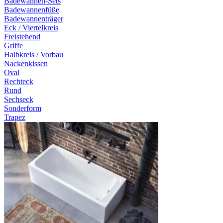
Badewannen-Sets
Badewannenfüße
Badewannenträger
Eck / Viertelkreis
Freistehend
Griffe
Halbkreis / Vorbau
Nackenkissen
Oval
Rechteck
Rund
Sechseck
Sonderform
Trapez