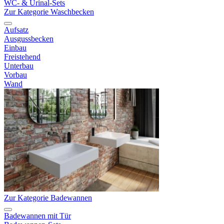
WC- & Urinal-Sets
Zur Kategorie Waschbecken
Aufsatz
Ausgussbecken
Einbau
Freistehend
Unterbau
Vorbau
Wand
Zur Kategorie Badewannen
Badewannen mit Tür