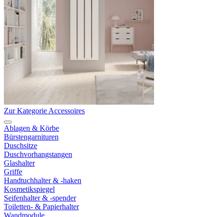
Zur Kategorie Accessoires
Ablagen & Körbe
Bürstengarnituren
Duschsitze
Duschvorhangstangen
Glashalter
Griffe
Handtuchhalter & -haken
Kosmetikspiegel
Seifenhalter & -spender
Toiletten- & Papierhalter
Wandmodule