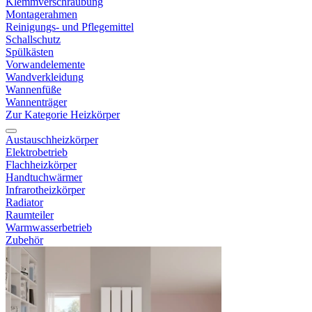
Klemmverschraubung
Montagerahmen
Reinigungs- und Pflegemittel
Schallschutz
Spülkästen
Vorwandelemente
Wandverkleidung
Wannenfüße
Wannenträger
Zur Kategorie Heizkörper
Austauschheizkörper
Elektrobetrieb
Flachheizkörper
Handtuchwärmer
Infrarotheizkörper
Radiator
Raumteiler
Warmwasserbetrieb
Zubehör