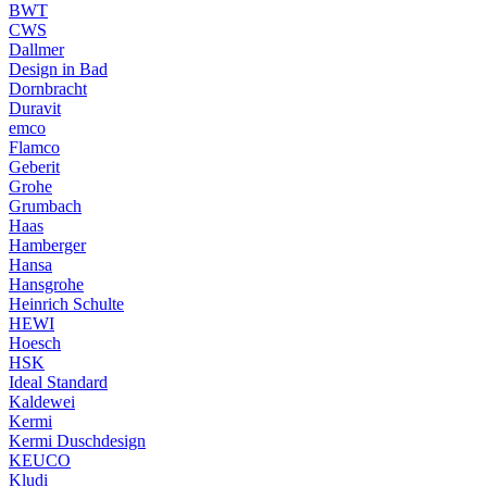
BWT
CWS
Dallmer
Design in Bad
Dornbracht
Duravit
emco
Flamco
Geberit
Grohe
Grumbach
Haas
Hamberger
Hansa
Hansgrohe
Heinrich Schulte
HEWI
Hoesch
HSK
Ideal Standard
Kaldewei
Kermi
Kermi Duschdesign
KEUCO
Kludi