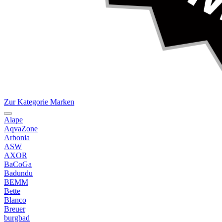
Zur Kategorie Marken
Alape
AqvaZone
Arbonia
ASW
AXOR
BaCoGa
Badundu
BEMM
Bette
Blanco
Breuer
burgbad