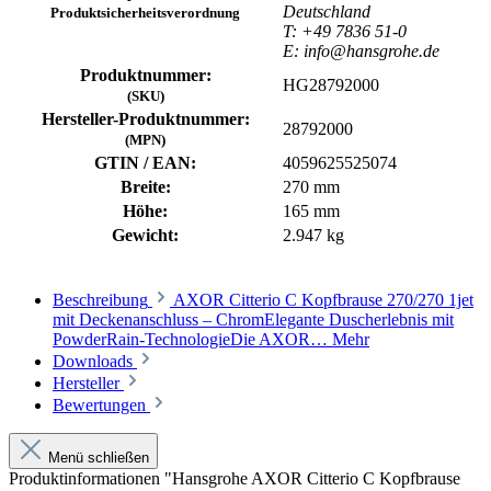
Deutschland
Produktsicherheitsverordnung
T: +49 7836 51-0
E: info@hansgrohe.de
Produktnummer:
HG28792000
(SKU)
Hersteller-Produktnummer:
28792000
(MPN)
GTIN / EAN:
4059625525074
Breite:
270 mm
Höhe:
165 mm
Gewicht:
2.947 kg
Beschreibung
AXOR Citterio C Kopfbrause 270/270 1jet
mit Deckenanschluss – ChromElegante Duscherlebnis mit
PowderRain-TechnologieDie AXOR…
Mehr
Downloads
Hersteller
Bewertungen
Menü schließen
Produktinformationen "Hansgrohe AXOR Citterio C Kopfbrause