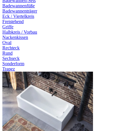
Badewannen-Sets
Badewannenfüße
Badewannenträger
Eck / Viertelkreis
Freistehend
Griffe
Halbkreis / Vorbau
Nackenkissen
Oval
Rechteck
Rund
Sechseck
Sonderform
Trapez