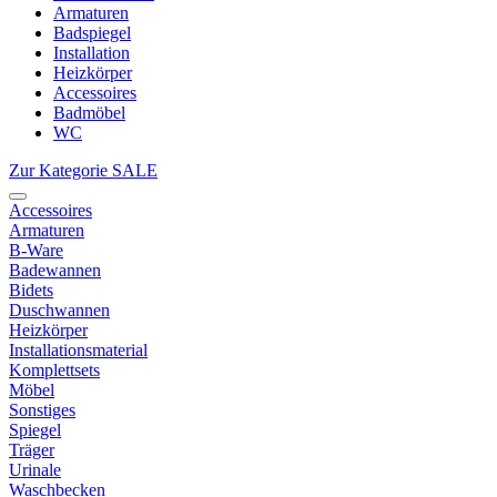
Armaturen
Badspiegel
Installation
Heizkörper
Accessoires
Badmöbel
WC
Zur Kategorie SALE
Accessoires
Armaturen
B-Ware
Badewannen
Bidets
Duschwannen
Heizkörper
Installationsmaterial
Komplettsets
Möbel
Sonstiges
Spiegel
Träger
Urinale
Waschbecken