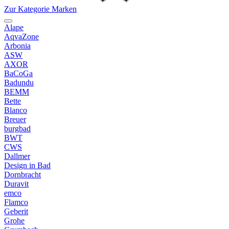
Zur Kategorie Marken
Alape
AqvaZone
Arbonia
ASW
AXOR
BaCoGa
Badundu
BEMM
Bette
Blanco
Breuer
burgbad
BWT
CWS
Dallmer
Design in Bad
Dornbracht
Duravit
emco
Flamco
Geberit
Grohe