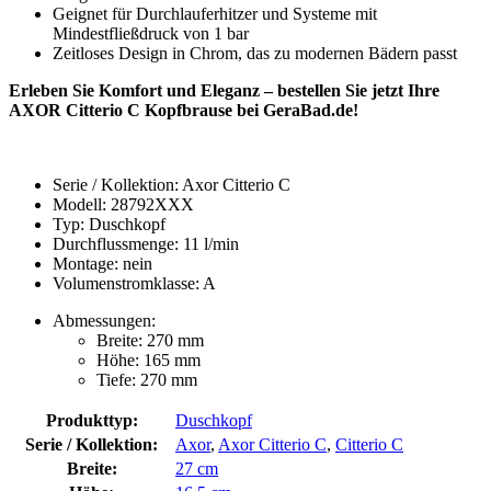
Geignet für Durchlauferhitzer und Systeme mit
Mindestfließdruck von 1 bar
Zeitloses Design in Chrom, das zu modernen Bädern passt
Erleben Sie Komfort und Eleganz – bestellen Sie jetzt Ihre
AXOR Citterio C Kopfbrause bei GeraBad.de!
Serie / Kollektion: Axor Citterio C
Modell: 28792XXX
Typ: Duschkopf
Durchflussmenge: 11 l/min
Montage: nein
Volumenstromklasse: A
Abmessungen:
Breite: 270 mm
Höhe: 165 mm
Tiefe: 270 mm
Produkttyp:
Duschkopf
Serie / Kollektion:
Axor
,
Axor Citterio C
,
Citterio C
Breite:
27 cm