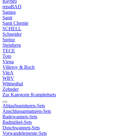
Raybro
repaBAD
Sanipa
Sanit
Sanit Chemie
SCHELL
Schneider
Sprinz
Steinberg
TECE
Toto
Viega
Villeroy & Boch
VitrA
WBV
Wittigsthal
Zehnder
Zur Kategorie Komplettsets
Ablaufgarnituren-Sets
Anschlussarmaturen-Sets
Badewannen-Sets
Badmöbel-Sets
Duschwannen-Sets
Vorwandelemente-Sets