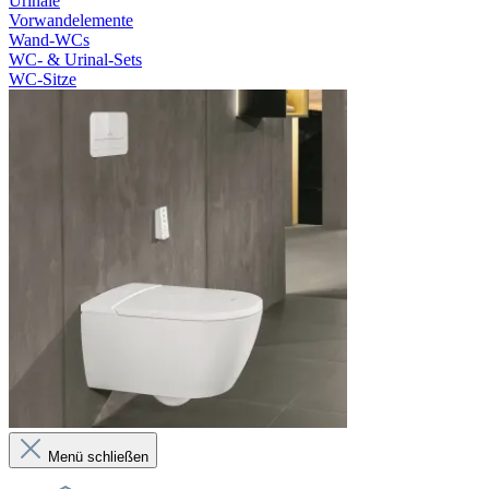
Urinale
Vorwandelemente
Wand-WCs
WC- & Urinal-Sets
WC-Sitze
Menü schließen