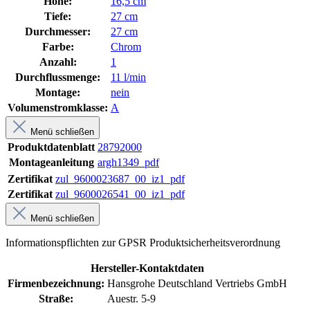
Höhe:
16,5 cm
Tiefe:
27 cm
Durchmesser:
27 cm
Farbe:
Chrom
Anzahl:
1
Durchflussmenge:
11 l/min
Montage:
nein
Volumenstromklasse:
A
Menü schließen
Produktdatenblatt
28792000
Montageanleitung
argh1349_pdf
Zertifikat
zul_9600023687_00_iz1_pdf
Zertifikat
zul_9600026541_00_iz1_pdf
Menü schließen
Informationspflichten zur GPSR Produktsicherheitsverordnung
Hersteller-Kontaktdaten
Firmenbezeichnung:
Hansgrohe Deutschland Vertriebs GmbH
Straße:
Auestr. 5-9