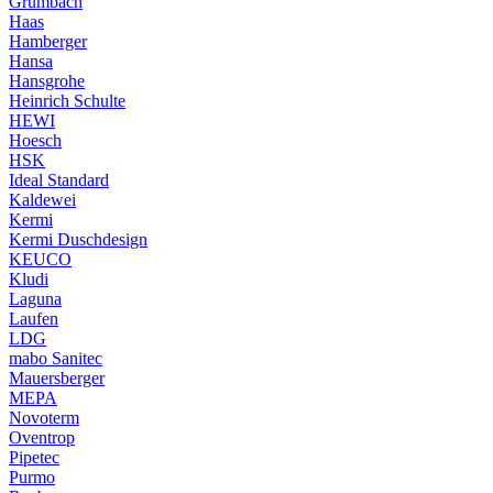
Grumbach
Haas
Hamberger
Hansa
Hansgrohe
Heinrich Schulte
HEWI
Hoesch
HSK
Ideal Standard
Kaldewei
Kermi
Kermi Duschdesign
KEUCO
Kludi
Laguna
Laufen
LDG
mabo Sanitec
Mauersberger
MEPA
Novoterm
Oventrop
Pipetec
Purmo