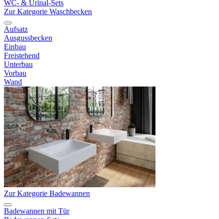
WC- & Urinal-Sets
Zur Kategorie Waschbecken
Aufsatz
Ausgussbecken
Einbau
Freistehend
Unterbau
Vorbau
Wand
Zur Kategorie Badewannen
Badewannen mit Tür