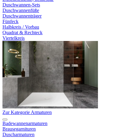
Duschwannen-Sets
Duschwannenfüße
Duschwannenträger
Fünfeck
Halbkreis / Vorbau
Quadrat & Rechteck
Viertelkreis
Zur Kategorie Armaturen
Badewannenarmaturen
Brausegarnituren
Duscharmaturen