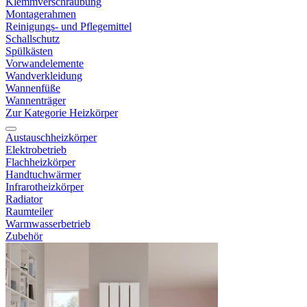
Klemmverschraubung
Montagerahmen
Reinigungs- und Pflegemittel
Schallschutz
Spülkästen
Vorwandelemente
Wandverkleidung
Wannenfüße
Wannenträger
Zur Kategorie Heizkörper
Austauschheizkörper
Elektrobetrieb
Flachheizkörper
Handtuchwärmer
Infrarotheizkörper
Radiator
Raumteiler
Warmwasserbetrieb
Zubehör