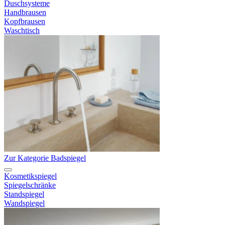
Duschsysteme
Handbrausen
Kopfbrausen
Waschtisch
Zur Kategorie Badspiegel
Kosmetikspiegel
Spiegelschränke
Standspiegel
Wandspiegel