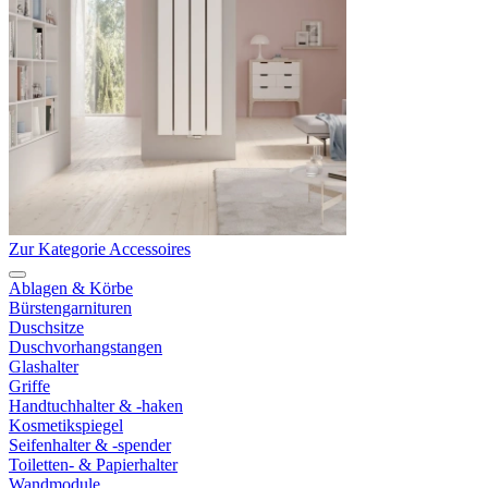
Zur Kategorie Accessoires
Ablagen & Körbe
Bürstengarnituren
Duschsitze
Duschvorhangstangen
Glashalter
Griffe
Handtuchhalter & -haken
Kosmetikspiegel
Seifenhalter & -spender
Toiletten- & Papierhalter
Wandmodule