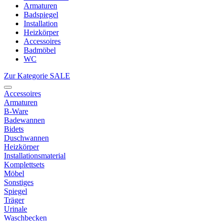
Armaturen
Badspiegel
Installation
Heizkörper
Accessoires
Badmöbel
WC
Zur Kategorie SALE
Accessoires
Armaturen
B-Ware
Badewannen
Bidets
Duschwannen
Heizkörper
Installationsmaterial
Komplettsets
Möbel
Sonstiges
Spiegel
Träger
Urinale
Waschbecken