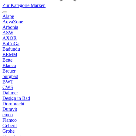
Zur Kategorie Marken
Alape
AqvaZone
Arbonia
ASW
AXOR
BaCoGa
Badundu
BEMM
Bette
Blanco
Breuer
burgbad
BWT
CWS
Dallmer
Design in Bad
Dornbracht
Duravit
emco
Flamco
Geberit
Grohe