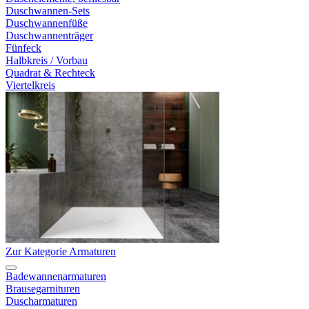
Duschwannen-Sets
Duschwannenfüße
Duschwannenträger
Fünfeck
Halbkreis / Vorbau
Quadrat & Rechteck
Viertelkreis
Zur Kategorie Armaturen
Badewannenarmaturen
Brausegarnituren
Duscharmaturen