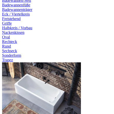
Badewannen-Sets
Badewannenfüße
Badewannenträger
Eck / Viertelkreis
Freistehend
Griffe
Halbkreis / Vorbau
Nackenkissen
Oval
Rechteck
Rund
Sechseck
Sonderform
Trapez