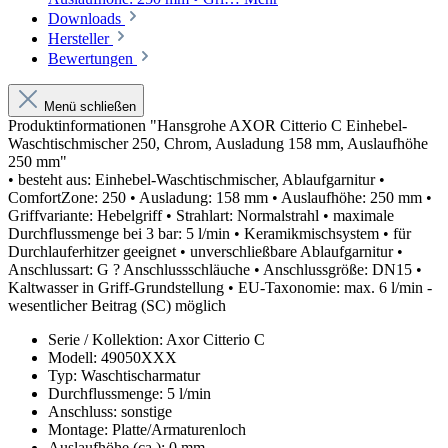
Downloads
Hersteller
Bewertungen
Menü schließen
Produktinformationen "Hansgrohe AXOR Citterio C Einhebel-
Waschtischmischer 250, Chrom, Ausladung 158 mm, Auslaufhöhe
250 mm"
• besteht aus: Einhebel-Waschtischmischer, Ablaufgarnitur •
ComfortZone: 250 • Ausladung: 158 mm • Auslaufhöhe: 250 mm •
Griffvariante: Hebelgriff • Strahlart: Normalstrahl • maximale
Durchflussmenge bei 3 bar: 5 l/min • Keramikmischsystem • für
Durchlauferhitzer geeignet • unverschließbare Ablaufgarnitur •
Anschlussart: G ? Anschlussschläuche • Anschlussgröße: DN15 •
Kaltwasser in Griff-Grundstellung • EU-Taxonomie: max. 6 l/min -
wesentlicher Beitrag (SC) möglich
Serie / Kollektion: Axor Citterio C
Modell: 49050XXX
Typ: Waschtischarmatur
Durchflussmenge: 5 l/min
Anschluss: sonstige
Montage: Platte/Armaturenloch
Auslaufhöhe (ca.): 0 mm