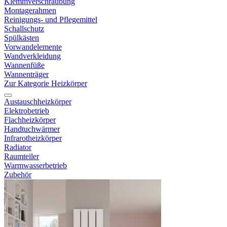
Klemmverschraubung
Montagerahmen
Reinigungs- und Pflegemittel
Schallschutz
Spülkästen
Vorwandelemente
Wandverkleidung
Wannenfüße
Wannenträger
Zur Kategorie Heizkörper
Austauschheizkörper
Elektrobetrieb
Flachheizkörper
Handtuchwärmer
Infrarotheizkörper
Radiator
Raumteiler
Warmwasserbetrieb
Zubehör