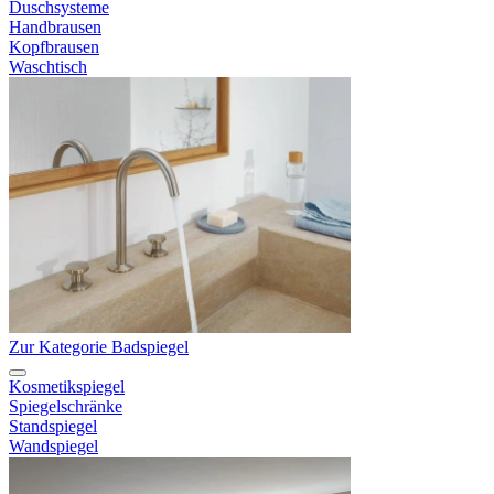
Duschsysteme
Handbrausen
Kopfbrausen
Waschtisch
Zur Kategorie Badspiegel
Kosmetikspiegel
Spiegelschränke
Standspiegel
Wandspiegel