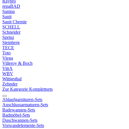
Raybro
repaBAD
Sanipa
Sanit
Sanit Chemie
SCHELL
Schneider
Sprinz
Steinberg
TECE
Toto
Viega
Villeroy & Boch
VitrA
WBV
Wittigsthal
Zehnder
Zur Kategorie Komplettsets
Ablaufgarnituren-Sets
Anschlussarmaturen-Sets
Badewannen-Sets
Badmöbel-Sets
Duschwannen-Sets
Vorwandelemente-Sets