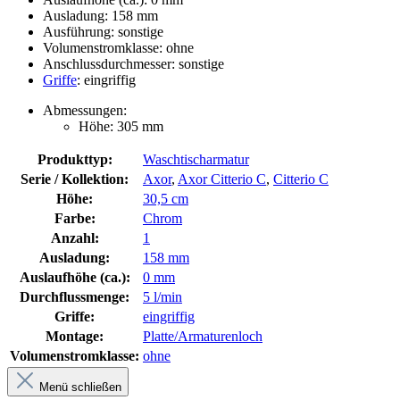
Ausladung: 158 mm
Ausführung: sonstige
Volumenstromklasse: ohne
Anschlussdurchmesser: sonstige
Griffe
: eingriffig
Abmessungen:
Höhe: 305 mm
Produkttyp:
Waschtischarmatur
Serie / Kollektion:
Axor
,
Axor Citterio C
,
Citterio C
Höhe:
30,5 cm
Farbe:
Chrom
Anzahl:
1
Ausladung:
158 mm
Auslaufhöhe (ca.):
0 mm
Durchflussmenge:
5 l/min
Griffe:
eingriffig
Montage:
Platte/Armaturenloch
Volumenstromklasse:
ohne
Menü schließen