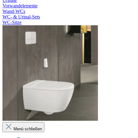
Urinale
Vorwandelemente
Wand-WCs
WC- & Urinal-Sets
WC-Sitze
Menü schließen