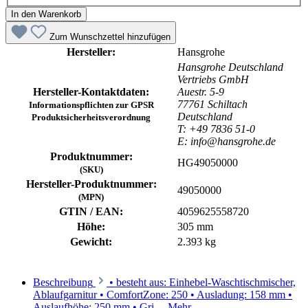
In den Warenkorb
Zum Wunschzettel hinzufügen
Hersteller:
Hansgrohe
Hansgrohe Deutschland
Vertriebs GmbH
Hersteller-Kontaktdaten:
Auestr. 5-9
77761 Schiltach
Informationspflichten zur GPSR
Deutschland
Produktsicherheitsverordnung
T: +49 7836 51-0
E: info@hansgrohe.de
Produktnummer:
HG49050000
(SKU)
Hersteller-Produktnummer:
49050000
(MPN)
GTIN / EAN:
4059625558720
Höhe:
305 mm
Gewicht:
2.393 kg
Beschreibung
• besteht aus: Einhebel-Waschtischmischer,
Ablaufgarnitur • ComfortZone: 250 • Ausladung: 158 mm •
Auslaufhöhe: 250 mm • Gri…
Mehr