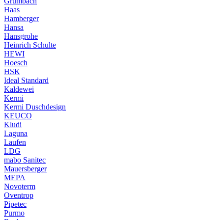
Grumbach
Haas
Hamberger
Hansa
Hansgrohe
Heinrich Schulte
HEWI
Hoesch
HSK
Ideal Standard
Kaldewei
Kermi
Kermi Duschdesign
KEUCO
Kludi
Laguna
Laufen
LDG
mabo Sanitec
Mauersberger
MEPA
Novoterm
Oventrop
Pipetec
Purmo