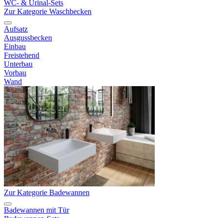
WC- & Urinal-Sets
Zur Kategorie Waschbecken
Aufsatz
Ausgussbecken
Einbau
Freistehend
Unterbau
Vorbau
Wand
Zur Kategorie Badewannen
Badewannen mit Tür