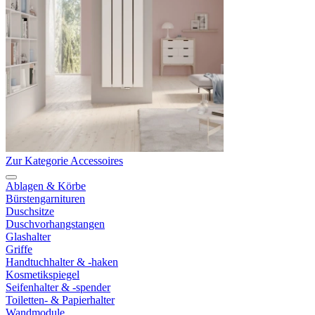
Zur Kategorie Accessoires
Ablagen & Körbe
Bürstengarnituren
Duschsitze
Duschvorhangstangen
Glashalter
Griffe
Handtuchhalter & -haken
Kosmetikspiegel
Seifenhalter & -spender
Toiletten- & Papierhalter
Wandmodule