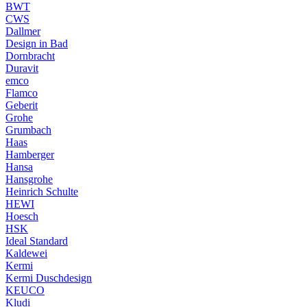
BWT
CWS
Dallmer
Design in Bad
Dornbracht
Duravit
emco
Flamco
Geberit
Grohe
Grumbach
Haas
Hamberger
Hansa
Hansgrohe
Heinrich Schulte
HEWI
Hoesch
HSK
Ideal Standard
Kaldewei
Kermi
Kermi Duschdesign
KEUCO
Kludi