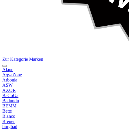
Zur Kategorie Marken
Alape
AqvaZone
Arbonia
ASW
AXOR
BaCoGa
Badundu
BEMM
Bette
Blanco
Breuer
burgbad