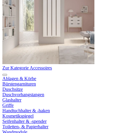
Zur Kategorie Accessoires
Ablagen & Körbe
Bürstengarnituren
Duschsitze
Duschvorhangstangen
Glashalter
Griffe
Handtuchhalter & -haken
Kosmetikspiegel
Seifenhalter & -spender
Toiletten- & Papierhalter
Wandmodule