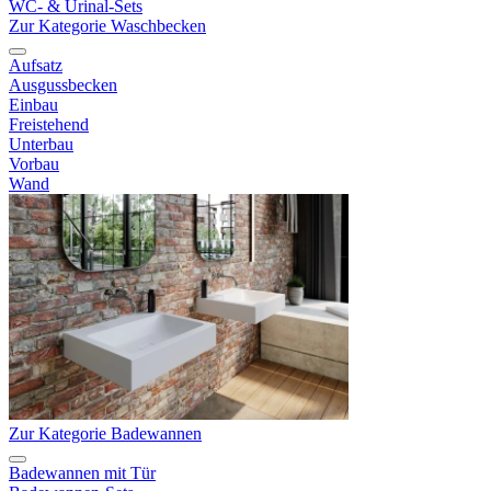
WC- & Urinal-Sets
Zur Kategorie Waschbecken
Aufsatz
Ausgussbecken
Einbau
Freistehend
Unterbau
Vorbau
Wand
Zur Kategorie Badewannen
Badewannen mit Tür