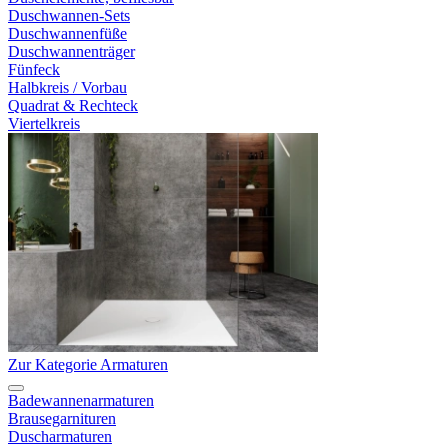
Duschwannen-Sets
Duschwannenfüße
Duschwannenträger
Fünfeck
Halbkreis / Vorbau
Quadrat & Rechteck
Viertelkreis
Zur Kategorie Armaturen
Badewannenarmaturen
Brausegarnituren
Duscharmaturen