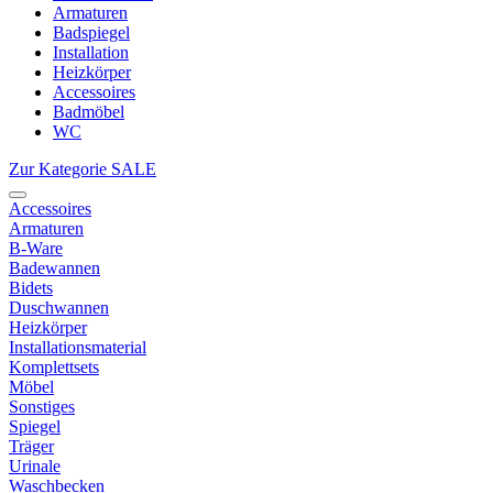
Armaturen
Badspiegel
Installation
Heizkörper
Accessoires
Badmöbel
WC
Zur Kategorie SALE
Accessoires
Armaturen
B-Ware
Badewannen
Bidets
Duschwannen
Heizkörper
Installationsmaterial
Komplettsets
Möbel
Sonstiges
Spiegel
Träger
Urinale
Waschbecken