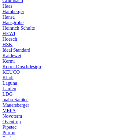
Grumbach
Haas
Hamberger
Hansa
Hansgrohe
Heinrich Schulte
HEWI
Hoesch
HSK
Ideal Standard
Kaldewei
Kermi
Kermi Duschdesign
KEUCO
Kludi
Laguna
Laufen
LDG
mabo Sanitec
Mauersberger
MEPA
Novoterm
Oventrop
Pipetec
Purmo