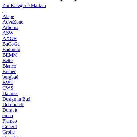
Zur Kategorie Marken
Alape
AqvaZone
Arbonia
ASW
AXOR
BaCoGa
Badundu
BEMM
Bette
Blanco
Breuer
burgbad
BWT
CWS
Dallmer
Design in Bad
Dornbracht
Duravit
emco
Flamco
Geberit
Grohe