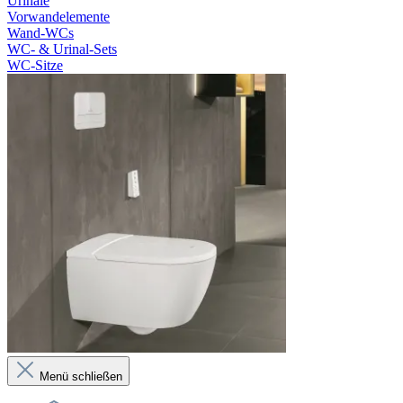
Urinale
Vorwandelemente
Wand-WCs
WC- & Urinal-Sets
WC-Sitze
Menü schließen