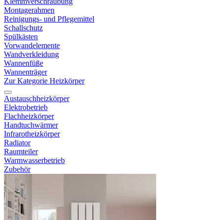
Klemmverschraubung
Montagerahmen
Reinigungs- und Pflegemittel
Schallschutz
Spülkästen
Vorwandelemente
Wandverkleidung
Wannenfüße
Wannenträger
Zur Kategorie Heizkörper
Austauschheizkörper
Elektrobetrieb
Flachheizkörper
Handtuchwärmer
Infrarotheizkörper
Radiator
Raumteiler
Warmwasserbetrieb
Zubehör