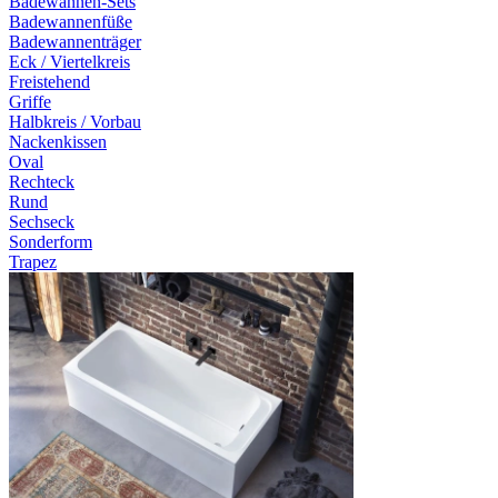
Badewannen-Sets
Badewannenfüße
Badewannenträger
Eck / Viertelkreis
Freistehend
Griffe
Halbkreis / Vorbau
Nackenkissen
Oval
Rechteck
Rund
Sechseck
Sonderform
Trapez