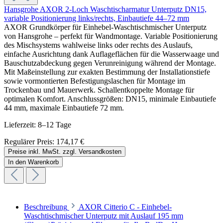
Hansgrohe AXOR 2-Loch Waschtischarmatur Unterputz DN15,
variable Positionierung links/rechts, Einbautiefe 44–72 mm
AXOR Grundkörper für Einhebel-Waschtischmischer Unterputz
von Hansgrohe – perfekt für Wandmontage. Variable Positionierung
des Mischsystems wahlweise links oder rechts des Auslaufs,
einfache Ausrichtung dank Auflageflächen für die Wasserwaage und
Bauschutzabdeckung gegen Verunreinigung während der Montage.
Mit Maßeinstellung zur exakten Bestimmung der Installationstiefe
sowie vormontierten Befestigungslaschen für Montage im
Trockenbau und Mauerwerk. Schallentkoppelte Montage für
optimalen Komfort. Anschlussgrößen: DN15, minimale Einbautiefe
44 mm, maximale Einbautiefe 72 mm.
Lieferzeit: 8–12 Tage
Regulärer Preis:
174,17 €
Preise inkl. MwSt. zzgl. Versandkosten
In den Warenkorb
Beschreibung
AXOR Citterio C - Einhebel-
Waschtischmischer Unterputz mit Auslauf 195 mm