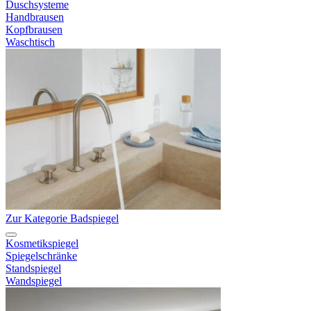
Duschsysteme
Handbrausen
Kopfbrausen
Waschtisch
Zur Kategorie Badspiegel
Kosmetikspiegel
Spiegelschränke
Standspiegel
Wandspiegel