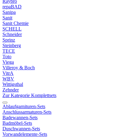
Raybro
repaBAD
Sanipa
Sanit
Sanit Chemie
SCHELL
Schneider
Sprinz
Steinberg
TECE
Toto
Viega
Villeroy & Boch
VitrA
WBV
Wittigsthal
Zehnder
Zur Kategorie Komplettsets
Ablaufgarnituren-Sets
Anschlussarmaturen-Sets
Badewannen-Sets
Badmöbel-Sets
Duschwannen-Sets
Vorwandelemente-Sets