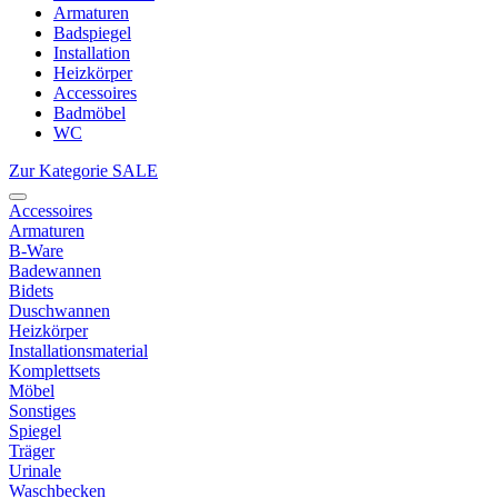
Armaturen
Badspiegel
Installation
Heizkörper
Accessoires
Badmöbel
WC
Zur Kategorie SALE
Accessoires
Armaturen
B-Ware
Badewannen
Bidets
Duschwannen
Heizkörper
Installationsmaterial
Komplettsets
Möbel
Sonstiges
Spiegel
Träger
Urinale
Waschbecken