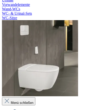
Urinale
Vorwandelemente
Wand-WCs
WC- & Urinal-Sets
WC-Sitze
Menü schließen