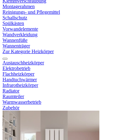
Klemmverschraubung
Montagerahmen
Reinigungs- und Pflegemittel
Schallschutz
Spülkästen
Vorwandelemente
Wandverkleidung
Wannenfüße
Wannenträger
Zur Kategorie Heizkörper
Austauschheizkörper
Elektrobetrieb
Flachheizkörper
Handtuchwärmer
Infrarotheizkörper
Radiator
Raumteiler
Warmwasserbetrieb
Zubehör