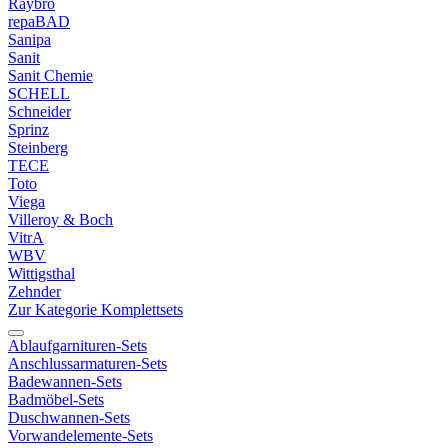
Raybro
repaBAD
Sanipa
Sanit
Sanit Chemie
SCHELL
Schneider
Sprinz
Steinberg
TECE
Toto
Viega
Villeroy & Boch
VitrA
WBV
Wittigsthal
Zehnder
Zur Kategorie Komplettsets
Ablaufgarnituren-Sets
Anschlussarmaturen-Sets
Badewannen-Sets
Badmöbel-Sets
Duschwannen-Sets
Vorwandelemente-Sets