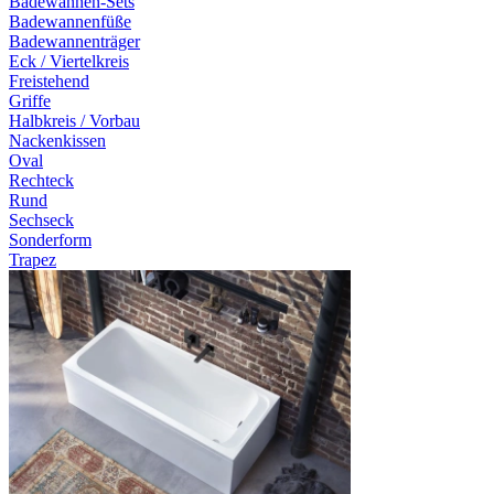
Badewannen-Sets
Badewannenfüße
Badewannenträger
Eck / Viertelkreis
Freistehend
Griffe
Halbkreis / Vorbau
Nackenkissen
Oval
Rechteck
Rund
Sechseck
Sonderform
Trapez