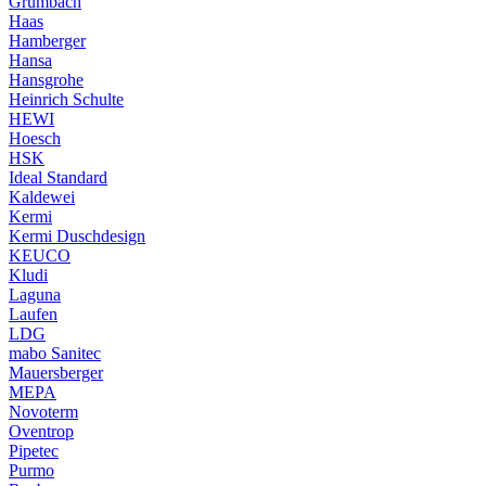
Grumbach
Haas
Hamberger
Hansa
Hansgrohe
Heinrich Schulte
HEWI
Hoesch
HSK
Ideal Standard
Kaldewei
Kermi
Kermi Duschdesign
KEUCO
Kludi
Laguna
Laufen
LDG
mabo Sanitec
Mauersberger
MEPA
Novoterm
Oventrop
Pipetec
Purmo