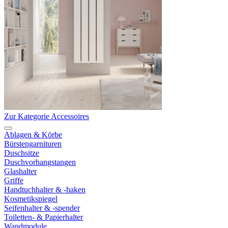
Zur Kategorie Accessoires
Ablagen & Körbe
Bürstengarnituren
Duschsitze
Duschvorhangstangen
Glashalter
Griffe
Handtuchhalter & -haken
Kosmetikspiegel
Seifenhalter & -spender
Toiletten- & Papierhalter
Wandmodule