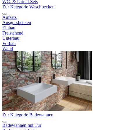
WC- & Urinal-Sets
Zur Kategorie Waschbecken
Aufsatz
Ausgussbecken
Einbau
Freistehend
Unterbau
Vorbau
Wand
Zur Kategorie Badewannen
Badewannen mit Tür