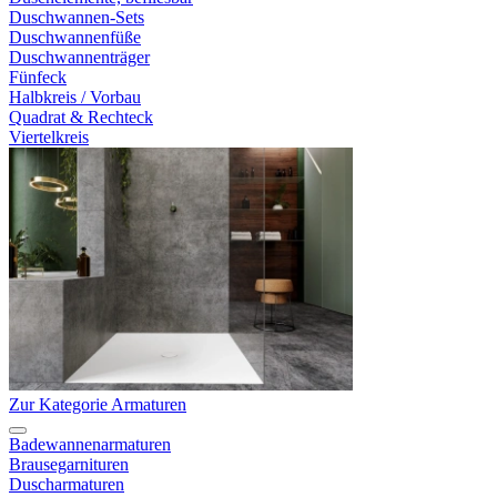
Duschwannen-Sets
Duschwannenfüße
Duschwannenträger
Fünfeck
Halbkreis / Vorbau
Quadrat & Rechteck
Viertelkreis
Zur Kategorie Armaturen
Badewannenarmaturen
Brausegarnituren
Duscharmaturen