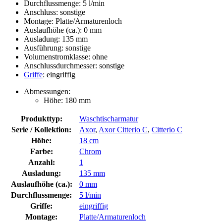
Durchflussmenge: 5 l/min
Anschluss: sonstige
Montage: Platte/Armaturenloch
Auslaufhöhe (ca.): 0 mm
Ausladung: 135 mm
Ausführung: sonstige
Volumenstromklasse: ohne
Anschlussdurchmesser: sonstige
Griffe
: eingriffig
Abmessungen:
Höhe: 180 mm
Produkttyp:
Waschtischarmatur
Serie / Kollektion:
Axor
,
Axor Citterio C
,
Citterio C
Höhe:
18 cm
Farbe:
Chrom
Anzahl:
1
Ausladung:
135 mm
Auslaufhöhe (ca.):
0 mm
Durchflussmenge:
5 l/min
Griffe:
eingriffig
Montage:
Platte/Armaturenloch