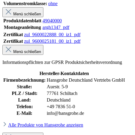
Volumenstromklasse:
ohne
Menü schließen
Produktdatenblatt
49040000
Montageanleitung
argh1347_pdf
Zertifikat
zul_9600022888_00_iz1_pdf
Zertifikat
zul_9600025181_00_iz1_pdf
Menü schließen
Informationspflichten zur GPSR Produktsicherheitsverordnung
Hersteller-Kontaktdaten
Firmenbezeichnung:
Hansgrohe Deutschland Vertriebs GmbH
Straße:
Auestr. 5-9
PLZ / Stadt:
77761 Schiltach
Land:
Deutschland
Telefon:
+49 7836 51-0
E-Mail:
info@hansgrohe.de
Alle Produkte von Hansgrohe anzeigen