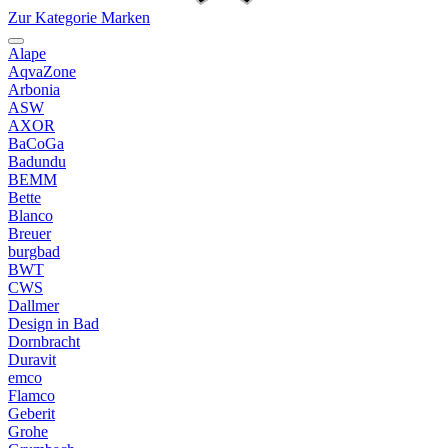
Zur Kategorie Marken
Alape
AqvaZone
Arbonia
ASW
AXOR
BaCoGa
Badundu
BEMM
Bette
Blanco
Breuer
burgbad
BWT
CWS
Dallmer
Design in Bad
Dornbracht
Duravit
emco
Flamco
Geberit
Grohe