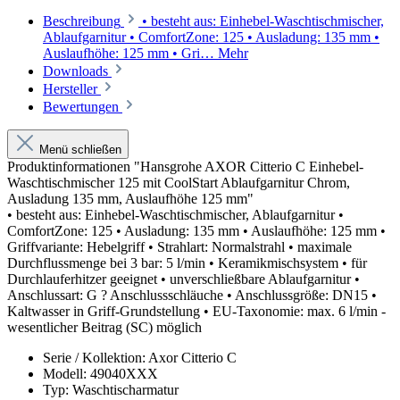
Beschreibung
• besteht aus: Einhebel-Waschtischmischer,
Ablaufgarnitur • ComfortZone: 125 • Ausladung: 135 mm •
Auslaufhöhe: 125 mm • Gri…
Mehr
Downloads
Hersteller
Bewertungen
Menü schließen
Produktinformationen "Hansgrohe AXOR Citterio C Einhebel-
Waschtischmischer 125 mit CoolStart Ablaufgarnitur Chrom,
Ausladung 135 mm, Auslaufhöhe 125 mm"
• besteht aus: Einhebel-Waschtischmischer, Ablaufgarnitur •
ComfortZone: 125 • Ausladung: 135 mm • Auslaufhöhe: 125 mm •
Griffvariante: Hebelgriff • Strahlart: Normalstrahl • maximale
Durchflussmenge bei 3 bar: 5 l/min • Keramikmischsystem • für
Durchlauferhitzer geeignet • unverschließbare Ablaufgarnitur •
Anschlussart: G ? Anschlussschläuche • Anschlussgröße: DN15 •
Kaltwasser in Griff-Grundstellung • EU-Taxonomie: max. 6 l/min -
wesentlicher Beitrag (SC) möglich
Serie / Kollektion: Axor Citterio C
Modell: 49040XXX
Typ: Waschtischarmatur