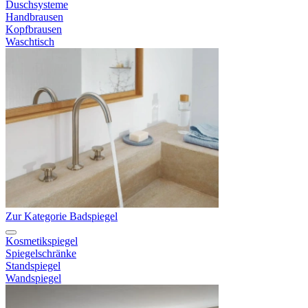
Duschsysteme
Handbrausen
Kopfbrausen
Waschtisch
Zur Kategorie Badspiegel
Kosmetikspiegel
Spiegelschränke
Standspiegel
Wandspiegel