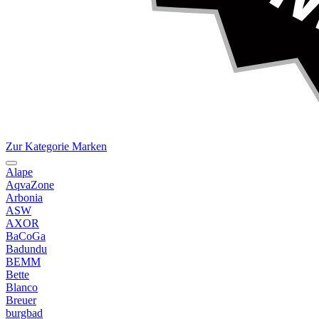
Zur Kategorie Marken
Alape
AqvaZone
Arbonia
ASW
AXOR
BaCoGa
Badundu
BEMM
Bette
Blanco
Breuer
burgbad