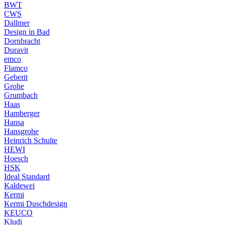
BWT
CWS
Dallmer
Design in Bad
Dornbracht
Duravit
emco
Flamco
Geberit
Grohe
Grumbach
Haas
Hamberger
Hansa
Hansgrohe
Heinrich Schulte
HEWI
Hoesch
HSK
Ideal Standard
Kaldewei
Kermi
Kermi Duschdesign
KEUCO
Kludi