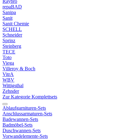
Raybro
repaBAD
Sanipa
Sanit
Sanit Chemie
SCHELL
Schneider
Sprinz
Steinberg
TECE
Toto
Viega
Villeroy & Boch
VitrA
WBV
Wittigsthal
Zehnder
Zur Kategorie Komplettsets
Ablaufgarnituren-Sets
Anschlussarmaturen-Sets
Badewannen-Sets
Badmöbel-Sets
Duschwannen-Sets
Vorwandelemente-Sets