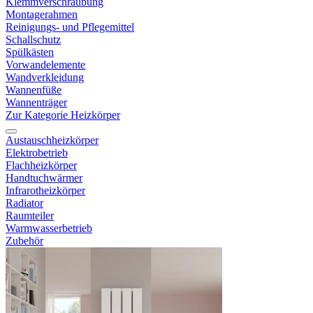
Klemmverschraubung
Montagerahmen
Reinigungs- und Pflegemittel
Schallschutz
Spülkästen
Vorwandelemente
Wandverkleidung
Wannenfüße
Wannenträger
Zur Kategorie Heizkörper
Austauschheizkörper
Elektrobetrieb
Flachheizkörper
Handtuchwärmer
Infrarotheizkörper
Radiator
Raumteiler
Warmwasserbetrieb
Zubehör