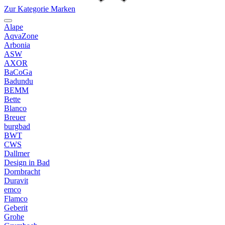
Zur Kategorie Marken
Alape
AqvaZone
Arbonia
ASW
AXOR
BaCoGa
Badundu
BEMM
Bette
Blanco
Breuer
burgbad
BWT
CWS
Dallmer
Design in Bad
Dornbracht
Duravit
emco
Flamco
Geberit
Grohe