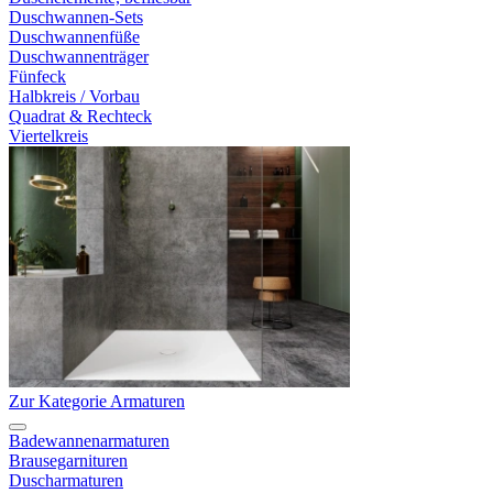
Duschwannen-Sets
Duschwannenfüße
Duschwannenträger
Fünfeck
Halbkreis / Vorbau
Quadrat & Rechteck
Viertelkreis
Zur Kategorie Armaturen
Badewannenarmaturen
Brausegarnituren
Duscharmaturen