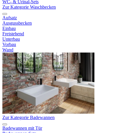
WC- & Urinal-Sets
Zur Kategorie Waschbecken
Aufsatz
Ausgussbecken
Einbau
Freistehend
Unterbau
Vorbau
Wand
Zur Kategorie Badewannen
Badewannen mit Tür