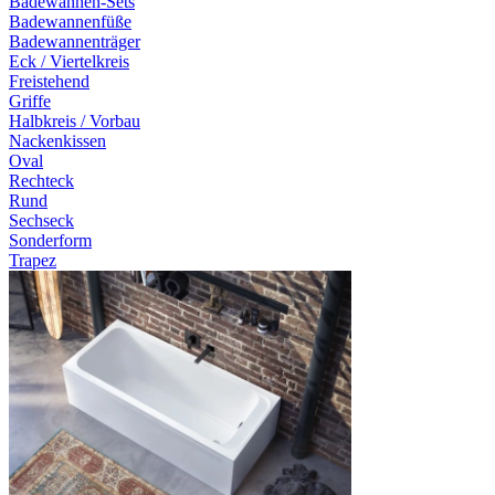
Badewannen-Sets
Badewannenfüße
Badewannenträger
Eck / Viertelkreis
Freistehend
Griffe
Halbkreis / Vorbau
Nackenkissen
Oval
Rechteck
Rund
Sechseck
Sonderform
Trapez