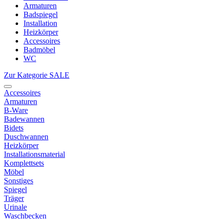
Armaturen
Badspiegel
Installation
Heizkörper
Accessoires
Badmöbel
WC
Zur Kategorie SALE
Accessoires
Armaturen
B-Ware
Badewannen
Bidets
Duschwannen
Heizkörper
Installationsmaterial
Komplettsets
Möbel
Sonstiges
Spiegel
Träger
Urinale
Waschbecken