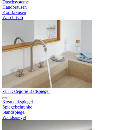
Duschsysteme
Handbrausen
Kopfbrausen
Waschtisch
Zur Kategorie Badspiegel
Kosmetikspiegel
Spiegelschränke
Standspiegel
Wandspiegel