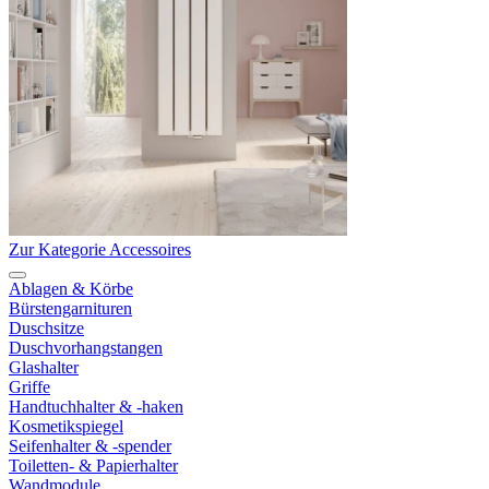
Zur Kategorie Accessoires
Ablagen & Körbe
Bürstengarnituren
Duschsitze
Duschvorhangstangen
Glashalter
Griffe
Handtuchhalter & -haken
Kosmetikspiegel
Seifenhalter & -spender
Toiletten- & Papierhalter
Wandmodule