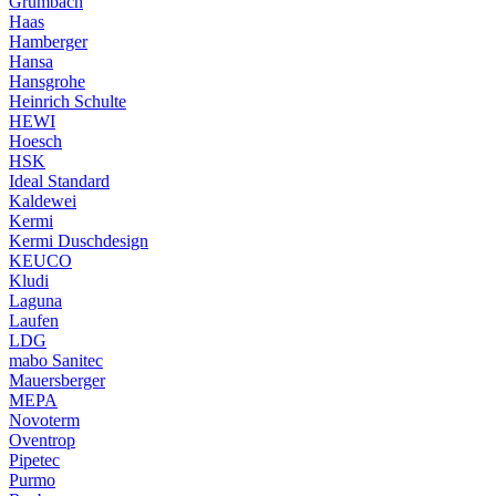
Grumbach
Haas
Hamberger
Hansa
Hansgrohe
Heinrich Schulte
HEWI
Hoesch
HSK
Ideal Standard
Kaldewei
Kermi
Kermi Duschdesign
KEUCO
Kludi
Laguna
Laufen
LDG
mabo Sanitec
Mauersberger
MEPA
Novoterm
Oventrop
Pipetec
Purmo