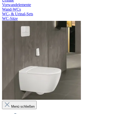
Urinale
Vorwandelemente
Wand-WCs
WC- & Urinal-Sets
WC-Sitze
Menü schließen