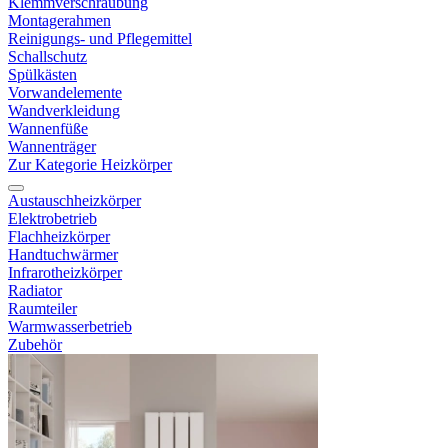
Klemmverschraubung
Montagerahmen
Reinigungs- und Pflegemittel
Schallschutz
Spülkästen
Vorwandelemente
Wandverkleidung
Wannenfüße
Wannenträger
Zur Kategorie Heizkörper
Austauschheizkörper
Elektrobetrieb
Flachheizkörper
Handtuchwärmer
Infrarotheizkörper
Radiator
Raumteiler
Warmwasserbetrieb
Zubehör