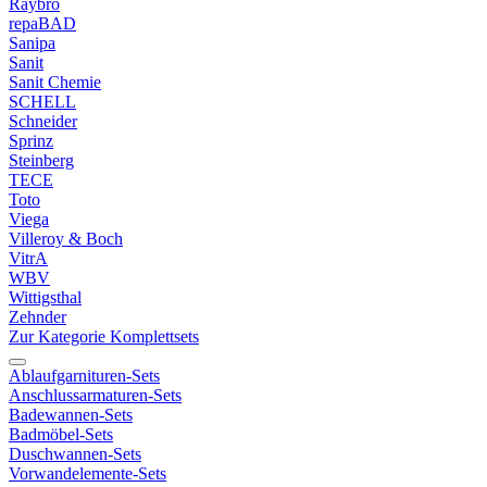
Raybro
repaBAD
Sanipa
Sanit
Sanit Chemie
SCHELL
Schneider
Sprinz
Steinberg
TECE
Toto
Viega
Villeroy & Boch
VitrA
WBV
Wittigsthal
Zehnder
Zur Kategorie Komplettsets
Ablaufgarnituren-Sets
Anschlussarmaturen-Sets
Badewannen-Sets
Badmöbel-Sets
Duschwannen-Sets
Vorwandelemente-Sets