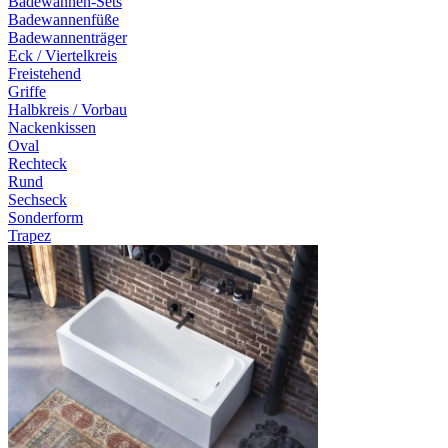
Badewannen-Sets
Badewannenfüße
Badewannenträger
Eck / Viertelkreis
Freistehend
Griffe
Halbkreis / Vorbau
Nackenkissen
Oval
Rechteck
Rund
Sechseck
Sonderform
Trapez