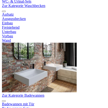
WC- & Urinal-Sets
Zur Kategorie Waschbecken
Aufsatz
Ausgussbecken
Einbau
Freistehend
Unterbau
Vorbau
Wand
Zur Kategorie Badewannen
Badewannen mit Tür