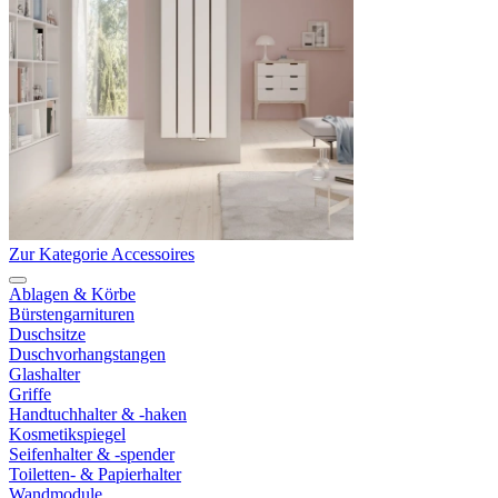
Zur Kategorie Accessoires
Ablagen & Körbe
Bürstengarnituren
Duschsitze
Duschvorhangstangen
Glashalter
Griffe
Handtuchhalter & -haken
Kosmetikspiegel
Seifenhalter & -spender
Toiletten- & Papierhalter
Wandmodule