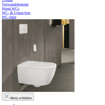
Urinale
Vorwandelemente
Wand-WCs
WC- & Urinal-Sets
WC-Sitze
Menü schließen