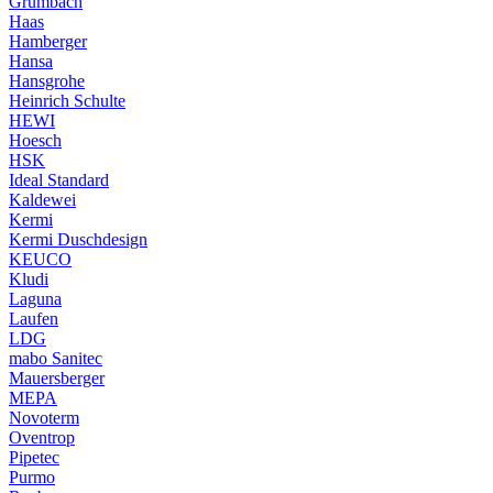
Grumbach
Haas
Hamberger
Hansa
Hansgrohe
Heinrich Schulte
HEWI
Hoesch
HSK
Ideal Standard
Kaldewei
Kermi
Kermi Duschdesign
KEUCO
Kludi
Laguna
Laufen
LDG
mabo Sanitec
Mauersberger
MEPA
Novoterm
Oventrop
Pipetec
Purmo