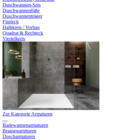
Duschwannen-Sets
Duschwannenfüße
Duschwannenträger
Fünfeck
Halbkreis / Vorbau
Quadrat & Rechteck
Viertelkreis
Zur Kategorie Armaturen
Badewannenarmaturen
Brausegarnituren
Duscharmaturen