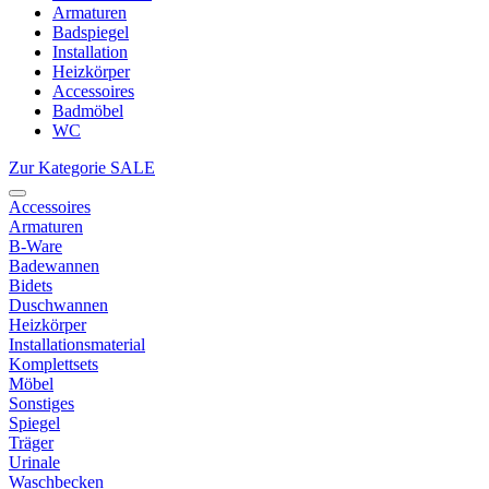
Armaturen
Badspiegel
Installation
Heizkörper
Accessoires
Badmöbel
WC
Zur Kategorie SALE
Accessoires
Armaturen
B-Ware
Badewannen
Bidets
Duschwannen
Heizkörper
Installationsmaterial
Komplettsets
Möbel
Sonstiges
Spiegel
Träger
Urinale
Waschbecken