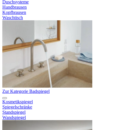
Duschsysteme
Handbrausen
Kopfbrausen
Waschtisch
Zur Kategorie Badspiegel
Kosmetikspiegel
Spiegelschränke
Standspiegel
Wandspiegel