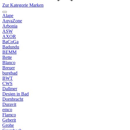
Zur Kategorie Marken
Alape
AqvaZone
Arbonia
ASW
AXOR
BaCoGa
Badundu
BEMM
Bette
Blanco
Breuer
burgbad
BWT
CWS
Dallmer
Design in Bad
Dornbracht
Duravit
emco
Flamco
Geberit
Grohe