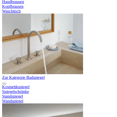
Handbrausen
Kopfbrausen
Waschtisch
Zur Kategorie Badspiegel
Kosmetikspiegel
Spiegelschränke
Standspiegel
Wandspiegel