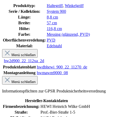
Produkttyp:
Haltegriff
,
Winkelgriff
Serie / Kollektion:
System 900
Länge:
8,8 cm
Breite:
57 cm
Höhe:
116,8 cm
Farbe:
Messing (glänzend, PVD)
Oberflächenveredelung:
PVD
Material:
Edelstahl
Menü schließen
hw2d900_22_112xa_2d
Produktdatenblatt
hwdbhewi_900_22_11270_de
Montageanleitung
hwmawm9000_08
Menü schließen
Informationspflichten zur GPSR Produktsicherheitsverordnung
Hersteller-Kontaktdaten
Firmenbezeichnung:
HEWI Heinrich Wilke GmbH
Straße:
Prof.-Bier-Straße 1-5