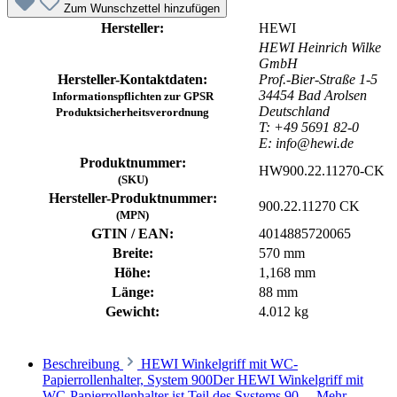
Zum Wunschzettel hinzufügen
Hersteller:
HEWI
HEWI Heinrich Wilke
GmbH
Hersteller-Kontaktdaten:
Prof.-Bier-Straße 1-5
34454 Bad Arolsen
Informationspflichten zur GPSR
Deutschland
Produktsicherheitsverordnung
T: +49 5691 82-0
E: info@hewi.de
Produktnummer:
HW900.22.11270-CK
(SKU)
Hersteller-Produktnummer:
900.22.11270 CK
(MPN)
GTIN / EAN:
4014885720065
Breite:
570 mm
Höhe:
1,168 mm
Länge:
88 mm
Gewicht:
4.012 kg
Beschreibung
HEWI Winkelgriff mit WC-
Papierrollenhalter, System 900Der HEWI Winkelgriff mit
WC-Papierrollenhalter ist Teil des Systems 90…
Mehr