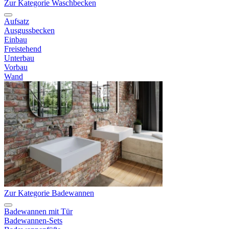
Zur Kategorie Waschbecken
Aufsatz
Ausgussbecken
Einbau
Freistehend
Unterbau
Vorbau
Wand
Zur Kategorie Badewannen
Badewannen mit Tür
Badewannen-Sets