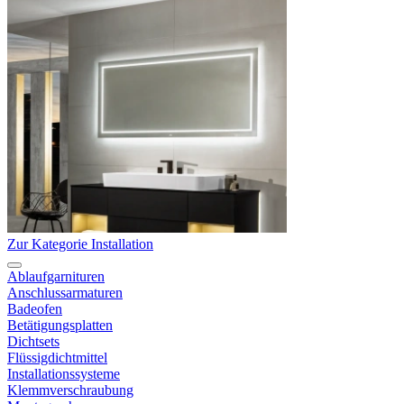
Zur Kategorie Installation
Ablaufgarnituren
Anschlussarmaturen
Badeofen
Betätigungsplatten
Dichtsets
Flüssigdichtmittel
Installationssysteme
Klemmverschraubung