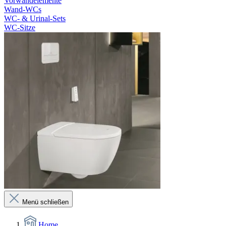
Vorwandelemente
Wand-WCs
WC- & Urinal-Sets
WC-Sitze
Menü schließen
Home