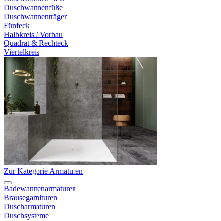
Duschwannenfüße
Duschwannenträger
Fünfeck
Halbkreis / Vorbau
Quadrat & Rechteck
Viertelkreis
Zur Kategorie Armaturen
Badewannenarmaturen
Brausegarnituren
Duscharmaturen
Duschsysteme