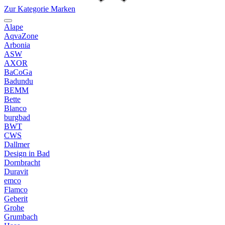
Zur Kategorie Marken
Alape
AqvaZone
Arbonia
ASW
AXOR
BaCoGa
Badundu
BEMM
Bette
Blanco
burgbad
BWT
CWS
Dallmer
Design in Bad
Dornbracht
Duravit
emco
Flamco
Geberit
Grohe
Grumbach