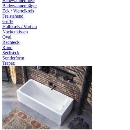
Badewannenfüße
Badewannenträger
Eck / Viertelkreis
Freistehend
Griffe
Halbkreis / Vorbau
Nackenkissen
Oval
Rechteck
Rund
Sechseck
Sonderform
Trapez