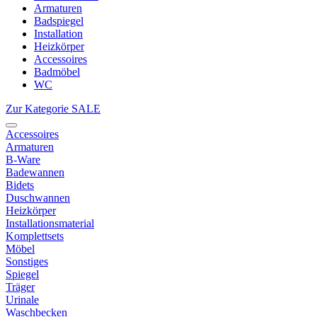
Armaturen
Badspiegel
Installation
Heizkörper
Accessoires
Badmöbel
WC
Zur Kategorie SALE
Accessoires
Armaturen
B-Ware
Badewannen
Bidets
Duschwannen
Heizkörper
Installationsmaterial
Komplettsets
Möbel
Sonstiges
Spiegel
Träger
Urinale
Waschbecken