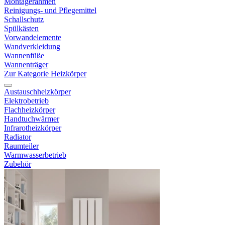
Montagerahmen
Reinigungs- und Pflegemittel
Schallschutz
Spülkästen
Vorwandelemente
Wandverkleidung
Wannenfüße
Wannenträger
Zur Kategorie Heizkörper
Austauschheizkörper
Elektrobetrieb
Flachheizkörper
Handtuchwärmer
Infrarotheizkörper
Radiator
Raumteiler
Warmwasserbetrieb
Zubehör