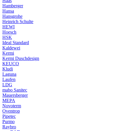
Haas
Hamberger
Hansa
Hansgrohe
Heinrich Schulte
HEWI
Hoesch
HSK
Ideal Standard
Kaldewei
Kermi
Kermi Duschdesign
KEUCO
Kludi
Laguna
Laufen
LDG
mabo Sanitec
Mauersberger
MEPA
Novoterm
Oventrop
Pipetec
Purmo
Raybro