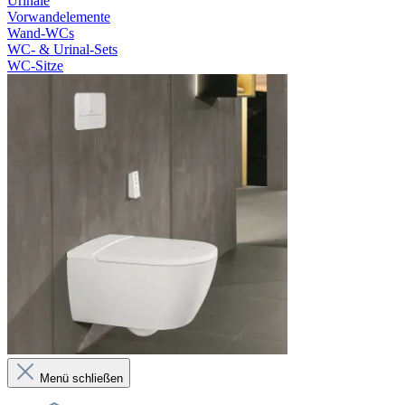
Urinale
Vorwandelemente
Wand-WCs
WC- & Urinal-Sets
WC-Sitze
Menü schließen