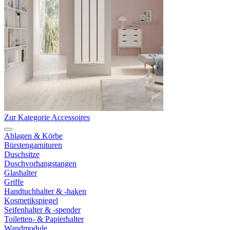
Zur Kategorie Accessoires
Ablagen & Körbe
Bürstengarnituren
Duschsitze
Duschvorhangstangen
Glashalter
Griffe
Handtuchhalter & -haken
Kosmetikspiegel
Seifenhalter & -spender
Toiletten- & Papierhalter
Wandmodule