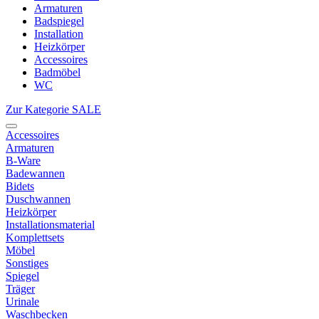
Armaturen
Badspiegel
Installation
Heizkörper
Accessoires
Badmöbel
WC
Zur Kategorie SALE
Accessoires
Armaturen
B-Ware
Badewannen
Bidets
Duschwannen
Heizkörper
Installationsmaterial
Komplettsets
Möbel
Sonstiges
Spiegel
Träger
Urinale
Waschbecken