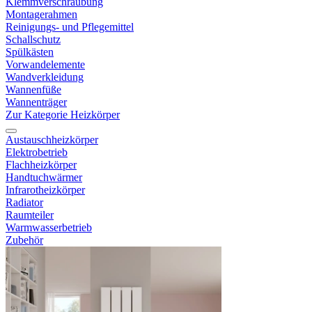
Klemmverschraubung
Montagerahmen
Reinigungs- und Pflegemittel
Schallschutz
Spülkästen
Vorwandelemente
Wandverkleidung
Wannenfüße
Wannenträger
Zur Kategorie Heizkörper
Austauschheizkörper
Elektrobetrieb
Flachheizkörper
Handtuchwärmer
Infrarotheizkörper
Radiator
Raumteiler
Warmwasserbetrieb
Zubehör