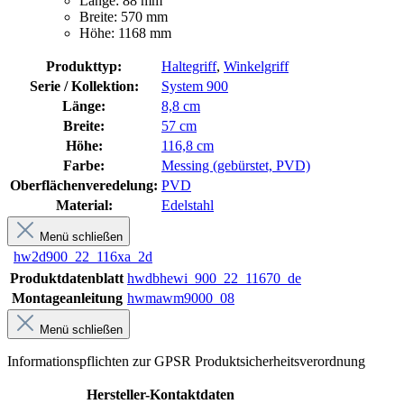
Länge: 88 mm
Breite: 570 mm
Höhe: 1168 mm
Produkttyp:
Haltegriff
,
Winkelgriff
Serie / Kollektion:
System 900
Länge:
8,8 cm
Breite:
57 cm
Höhe:
116,8 cm
Farbe:
Messing (gebürstet, PVD)
Oberflächenveredelung:
PVD
Material:
Edelstahl
Menü schließen
hw2d900_22_116xa_2d
Produktdatenblatt
hwdbhewi_900_22_11670_de
Montageanleitung
hwmawm9000_08
Menü schließen
Informationspflichten zur GPSR Produktsicherheitsverordnung
Hersteller-Kontaktdaten