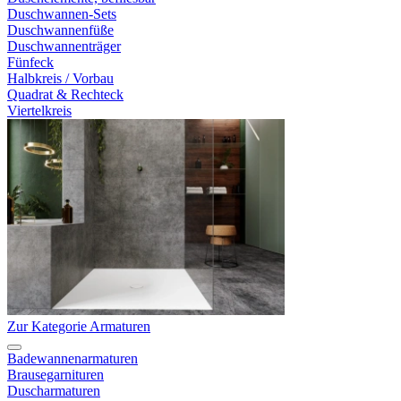
Duschwannen-Sets
Duschwannenfüße
Duschwannenträger
Fünfeck
Halbkreis / Vorbau
Quadrat & Rechteck
Viertelkreis
Zur Kategorie Armaturen
Badewannenarmaturen
Brausegarnituren
Duscharmaturen