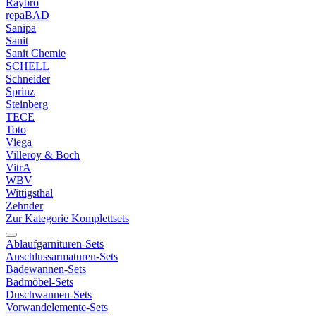
Raybro
repaBAD
Sanipa
Sanit
Sanit Chemie
SCHELL
Schneider
Sprinz
Steinberg
TECE
Toto
Viega
Villeroy & Boch
VitrA
WBV
Wittigsthal
Zehnder
Zur Kategorie Komplettsets
Ablaufgarnituren-Sets
Anschlussarmaturen-Sets
Badewannen-Sets
Badmöbel-Sets
Duschwannen-Sets
Vorwandelemente-Sets