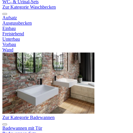
WC- & Urinal-Sets
Zur Kategorie Waschbecken
Aufsatz
Ausgussbecken
Einbau
Freistehend
Unterbau
Vorbau
Wand
Zur Kategorie Badewannen
Badewannen mit Tür