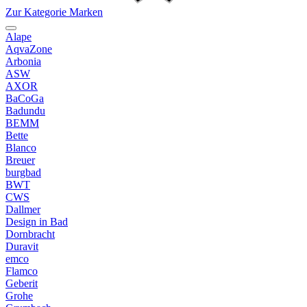
Zur Kategorie Marken
Alape
AqvaZone
Arbonia
ASW
AXOR
BaCoGa
Badundu
BEMM
Bette
Blanco
Breuer
burgbad
BWT
CWS
Dallmer
Design in Bad
Dornbracht
Duravit
emco
Flamco
Geberit
Grohe