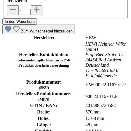
reduzieren.
In den Warenkorb
Zum Wunschzettel hinzufügen
Hersteller:
HEWI
HEWI Heinrich Wilke
GmbH
Hersteller-Kontaktdaten:
Prof.-Bier-Straße 1-5
34454 Bad Arolsen
Informationspflichten zur GPSR
Deutschland
Produktsicherheitsverordnung
T: +49 5691 82-0
E: info@hewi.de
Produktnummer:
HW900.22.11670-LP
(SKU)
Hersteller-Produktnummer:
900.22.11670 LP
(MPN)
GTIN / EAN:
4014885720584
Breite:
570 mm
Höhe:
1,168 mm
Länge:
88 mm