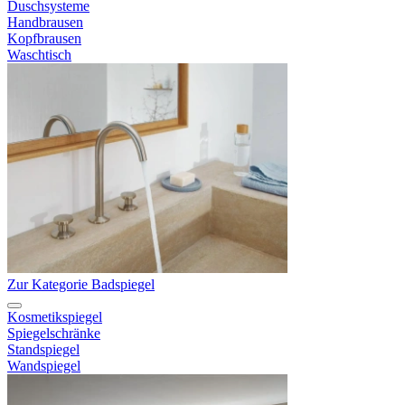
Duschsysteme
Handbrausen
Kopfbrausen
Waschtisch
Zur Kategorie Badspiegel
Kosmetikspiegel
Spiegelschränke
Standspiegel
Wandspiegel