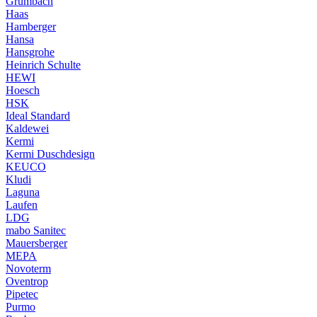
Grumbach
Haas
Hamberger
Hansa
Hansgrohe
Heinrich Schulte
HEWI
Hoesch
HSK
Ideal Standard
Kaldewei
Kermi
Kermi Duschdesign
KEUCO
Kludi
Laguna
Laufen
LDG
mabo Sanitec
Mauersberger
MEPA
Novoterm
Oventrop
Pipetec
Purmo