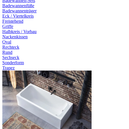
Badewannen-Sets
Badewannenfüße
Badewannenträger
Eck / Viertelkreis
Freistehend
Griffe
Halbkreis / Vorbau
Nackenkissen
Oval
Rechteck
Rund
Sechseck
Sonderform
Trapez