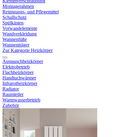
Klemmverschraubung
Montagerahmen
Reinigungs- und Pflegemittel
Schallschutz
Spülkästen
Vorwandelemente
Wandverkleidung
Wannenfüße
Wannenträger
Zur Kategorie Heizkörper
Austauschheizkörper
Elektrobetrieb
Flachheizkörper
Handtuchwärmer
Infrarotheizkörper
Radiator
Raumteiler
Warmwasserbetrieb
Zubehör