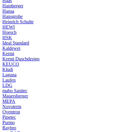
Haas
Hamberger
Hansa
Hansgrohe
Heinrich Schulte
HEWI
Hoesch
HSK
Ideal Standard
Kaldewei
Kermi
Kermi Duschdesign
KEUCO
Kludi
Laguna
Laufen
LDG
mabo Sanitec
Mauersberger
MEPA
Novoterm
Oventrop
Pipetec
Purmo
Raybro