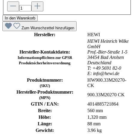
In den Warenkorb
Zum Wunschzettel hinzufügen
Hersteller:
HEWI
HEWI Heinrich Wilke
GmbH
Hersteller-Kontaktdaten:
Prof.-Bier-Straße 1-5
34454 Bad Arolsen
Informationspflichten zur GPSR
Deutschland
Produktsicherheitsverordnung
T: +49 5691 82-0
E: info@hewi.de
Produktnummer:
HW900.33M20270-
CK
(SKU)
Hersteller-Produktnummer:
900.33M20270 CK
(MPN)
GTIN / EAN:
4014885721864
Breite:
560 mm
Höhe:
1,320 mm
Länge:
88 mm
Gewicht:
3.96 kg