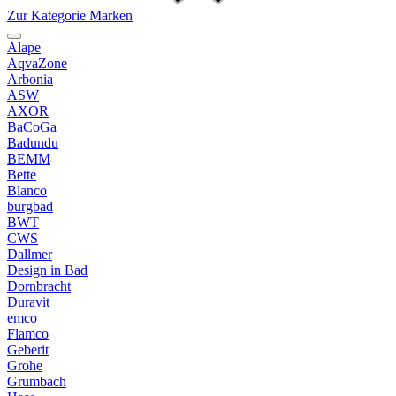
Zur Kategorie Marken
Alape
AqvaZone
Arbonia
ASW
AXOR
BaCoGa
Badundu
BEMM
Bette
Blanco
burgbad
BWT
CWS
Dallmer
Design in Bad
Dornbracht
Duravit
emco
Flamco
Geberit
Grohe
Grumbach