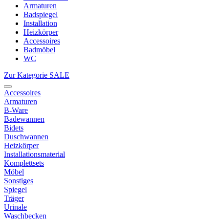
Armaturen
Badspiegel
Installation
Heizkörper
Accessoires
Badmöbel
WC
Zur Kategorie SALE
Accessoires
Armaturen
B-Ware
Badewannen
Bidets
Duschwannen
Heizkörper
Installationsmaterial
Komplettsets
Möbel
Sonstiges
Spiegel
Träger
Urinale
Waschbecken