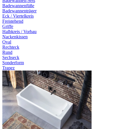
Badewannen-Sets
Badewannenfüße
Badewannenträger
Eck / Viertelkreis
Freistehend
Griffe
Halbkreis / Vorbau
Nackenkissen
Oval
Rechteck
Rund
Sechseck
Sonderform
Trapez