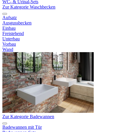
WC- & Urinal-Sets
Zur Kategorie Waschbecken
Aufsatz
Ausgussbecken
Einbau
Freistehend
Unterbau
Vorbau
Wand
Zur Kategorie Badewannen
Badewannen mit Tür