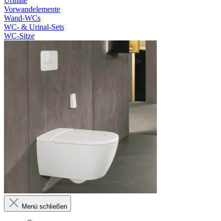
Urinale
Vorwandelemente
Wand-WCs
WC- & Urinal-Sets
WC-Sitze
Menü schließen