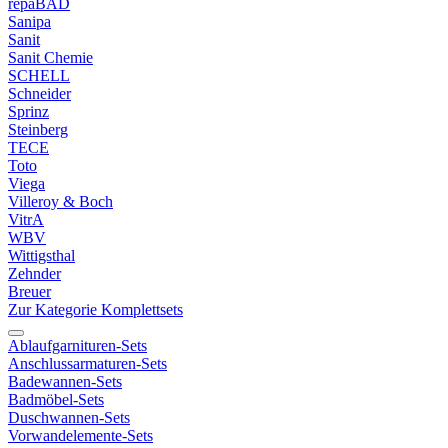
repaBAD
Sanipa
Sanit
Sanit Chemie
SCHELL
Schneider
Sprinz
Steinberg
TECE
Toto
Viega
Villeroy & Boch
VitrA
WBV
Wittigsthal
Zehnder
Breuer
Zur Kategorie Komplettsets
Ablaufgarnituren-Sets
Anschlussarmaturen-Sets
Badewannen-Sets
Badmöbel-Sets
Duschwannen-Sets
Vorwandelemente-Sets