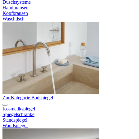
Duschsysteme
Handbrausen
Kopfbrausen
Waschtisch
Zur Kategorie Badspiegel
Kosmetikspiegel
Spiegelschränke
Standspiegel
Wandspiegel