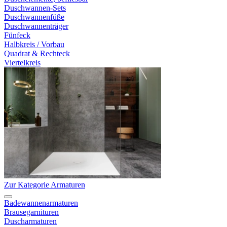
Duschwannen-Sets
Duschwannenfüße
Duschwannenträger
Fünfeck
Halbkreis / Vorbau
Quadrat & Rechteck
Viertelkreis
Zur Kategorie Armaturen
Badewannenarmaturen
Brausegarnituren
Duscharmaturen