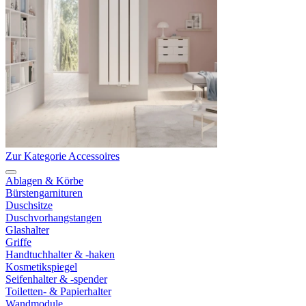
Zur Kategorie Accessoires
Ablagen & Körbe
Bürstengarnituren
Duschsitze
Duschvorhangstangen
Glashalter
Griffe
Handtuchhalter & -haken
Kosmetikspiegel
Seifenhalter & -spender
Toiletten- & Papierhalter
Wandmodule