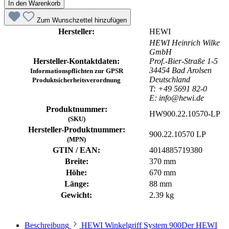
In den Warenkorb
Zum Wunschzettel hinzufügen
Hersteller:
HEWI
HEWI Heinrich Wilke
GmbH
Hersteller-Kontaktdaten:
Prof.-Bier-Straße 1-5
34454 Bad Arolsen
Informationspflichten zur GPSR
Deutschland
Produktsicherheitsverordnung
T: +49 5691 82-0
E: info@hewi.de
Produktnummer:
HW900.22.10570-LP
(SKU)
Hersteller-Produktnummer:
900.22.10570 LP
(MPN)
GTIN / EAN:
4014885719380
Breite:
370 mm
Höhe:
670 mm
Länge:
88 mm
Gewicht:
2.39 kg
Beschreibung
HEWI Winkelgriff System 900Der HEWI