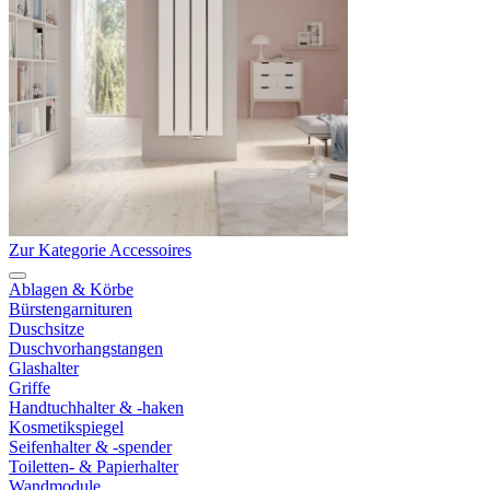
Zur Kategorie Accessoires
Ablagen & Körbe
Bürstengarnituren
Duschsitze
Duschvorhangstangen
Glashalter
Griffe
Handtuchhalter & -haken
Kosmetikspiegel
Seifenhalter & -spender
Toiletten- & Papierhalter
Wandmodule