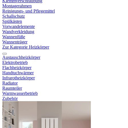
Klemmverschraubung
Montagerahmen
Reinigungs- und Pflegemittel
Schallschutz
Spülkästen
Vorwandelemente
Wandverkleidung
Wannenfüße
Wannenträger
Zur Kategorie Heizkörper
Austauschheizkörper
Elektrobetrieb
Flachheizkörper
Handtuchwärmer
Infrarotheizkörper
Radiator
Raumteiler
Warmwasserbetrieb
Zubehör