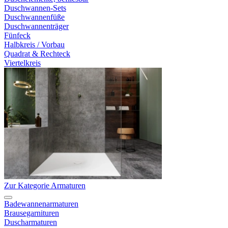
Duschwannen-Sets
Duschwannenfüße
Duschwannenträger
Fünfeck
Halbkreis / Vorbau
Quadrat & Rechteck
Viertelkreis
Zur Kategorie Armaturen
Badewannenarmaturen
Brausegarnituren
Duscharmaturen