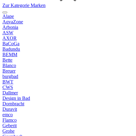
Zur Kategorie Marken
Alape
AqvaZone
Arbonia
ASW
AXOR
BaCoGa
Badundu
BEMM
Bette
Blanco
Breuer
burgbad
BWT
CWS
Dallmer
Design in Bad
Dornbracht
Duravit
emco
Flamco
Geberit
Grohe