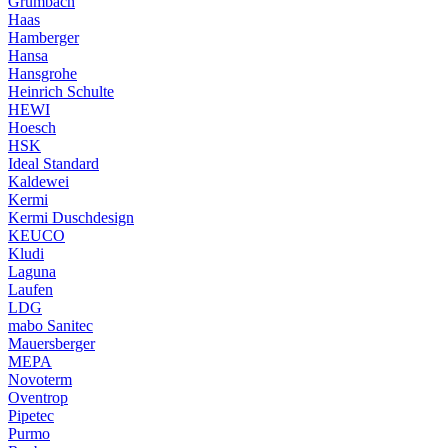
Grumbach
Haas
Hamberger
Hansa
Hansgrohe
Heinrich Schulte
HEWI
Hoesch
HSK
Ideal Standard
Kaldewei
Kermi
Kermi Duschdesign
KEUCO
Kludi
Laguna
Laufen
LDG
mabo Sanitec
Mauersberger
MEPA
Novoterm
Oventrop
Pipetec
Purmo