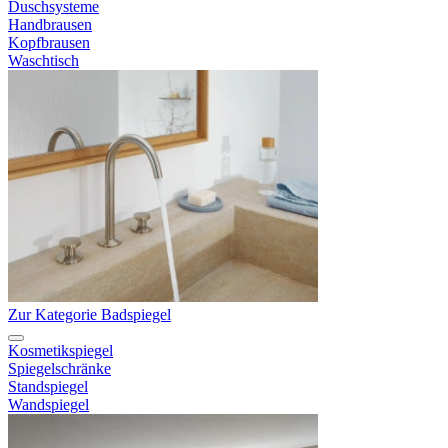
Duschsysteme
Handbrausen
Kopfbrausen
Waschtisch
Zur Kategorie Badspiegel
Kosmetikspiegel
Spiegelschränke
Standspiegel
Wandspiegel