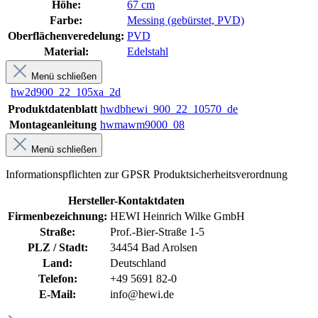
Höhe:
67 cm
Farbe:
Messing (gebürstet, PVD)
Oberflächenveredelung:
PVD
Material:
Edelstahl
Menü schließen
hw2d900_22_105xa_2d
Produktdatenblatt
hwdbhewi_900_22_10570_de
Montageanleitung
hwmawm9000_08
Menü schließen
Informationspflichten zur GPSR Produktsicherheitsverordnung
Hersteller-Kontaktdaten
Firmenbezeichnung:
HEWI Heinrich Wilke GmbH
Straße:
Prof.-Bier-Straße 1-5
PLZ / Stadt:
34454 Bad Arolsen
Land:
Deutschland
Telefon:
+49 5691 82-0
E-Mail:
info@hewi.de