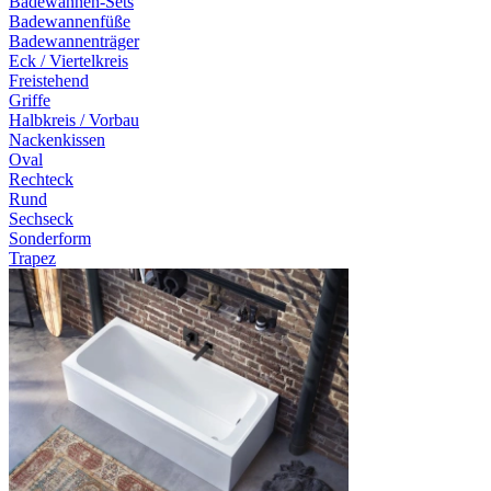
Badewannen-Sets
Badewannenfüße
Badewannenträger
Eck / Viertelkreis
Freistehend
Griffe
Halbkreis / Vorbau
Nackenkissen
Oval
Rechteck
Rund
Sechseck
Sonderform
Trapez