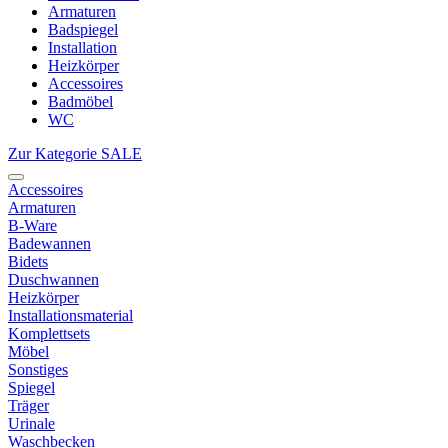
Armaturen
Badspiegel
Installation
Heizkörper
Accessoires
Badmöbel
WC
Zur Kategorie SALE
Accessoires
Armaturen
B-Ware
Badewannen
Bidets
Duschwannen
Heizkörper
Installationsmaterial
Komplettsets
Möbel
Sonstiges
Spiegel
Träger
Urinale
Waschbecken