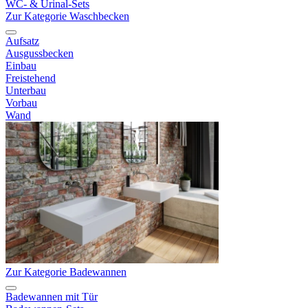
WC- & Urinal-Sets
Zur Kategorie Waschbecken
Aufsatz
Ausgussbecken
Einbau
Freistehend
Unterbau
Vorbau
Wand
Zur Kategorie Badewannen
Badewannen mit Tür