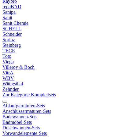
Raybro
repaBAD
Sanipa
Sanit
Sanit Chemie
SCHELL
Schneider
Sprinz
Steinberg
TECE
Toto
Viega
Villeroy & Boch
VitrA
WBV
Wittigsthal
Zehnder
Zur Kategorie Komplettsets
Ablaufgarnituren-Sets
Anschlussarmaturen-Sets
Badewannen-Sets
Badmöbel-Sets
Duschwannen-Sets
Vorwandelemente-Sets