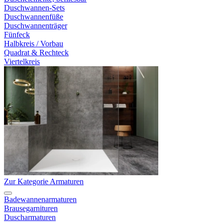
Duschwannen-Sets
Duschwannenfüße
Duschwannenträger
Fünfeck
Halbkreis / Vorbau
Quadrat & Rechteck
Viertelkreis
Zur Kategorie Armaturen
Badewannenarmaturen
Brausegarnituren
Duscharmaturen