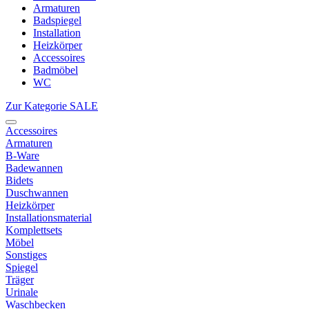
Armaturen
Badspiegel
Installation
Heizkörper
Accessoires
Badmöbel
WC
Zur Kategorie SALE
Accessoires
Armaturen
B-Ware
Badewannen
Bidets
Duschwannen
Heizkörper
Installationsmaterial
Komplettsets
Möbel
Sonstiges
Spiegel
Träger
Urinale
Waschbecken