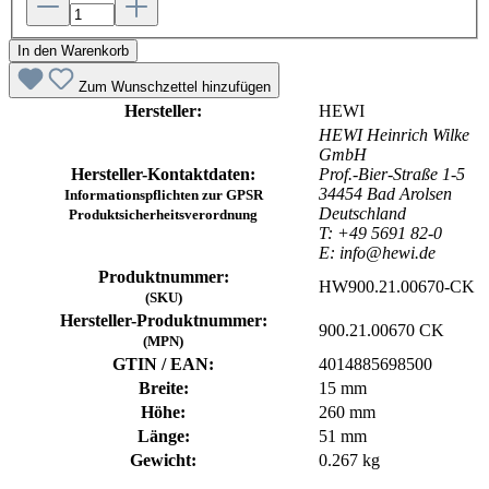
In den Warenkorb
Zum Wunschzettel hinzufügen
Hersteller:
HEWI
HEWI Heinrich Wilke
GmbH
Hersteller-Kontaktdaten:
Prof.-Bier-Straße 1-5
34454 Bad Arolsen
Informationspflichten zur GPSR
Deutschland
Produktsicherheitsverordnung
T: +49 5691 82-0
E: info@hewi.de
Produktnummer:
HW900.21.00670-CK
(SKU)
Hersteller-Produktnummer:
900.21.00670 CK
(MPN)
GTIN / EAN:
4014885698500
Breite:
15 mm
Höhe:
260 mm
Länge:
51 mm
Gewicht:
0.267 kg