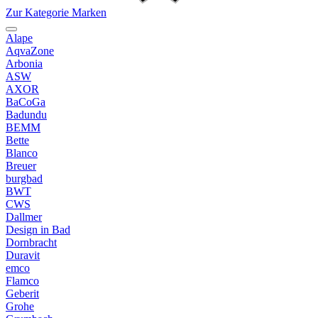
Zur Kategorie Marken
Alape
AqvaZone
Arbonia
ASW
AXOR
BaCoGa
Badundu
BEMM
Bette
Blanco
Breuer
burgbad
BWT
CWS
Dallmer
Design in Bad
Dornbracht
Duravit
emco
Flamco
Geberit
Grohe