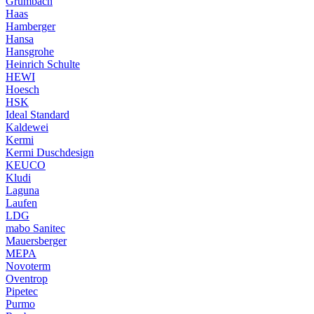
Grumbach
Haas
Hamberger
Hansa
Hansgrohe
Heinrich Schulte
HEWI
Hoesch
HSK
Ideal Standard
Kaldewei
Kermi
Kermi Duschdesign
KEUCO
Kludi
Laguna
Laufen
LDG
mabo Sanitec
Mauersberger
MEPA
Novoterm
Oventrop
Pipetec
Purmo