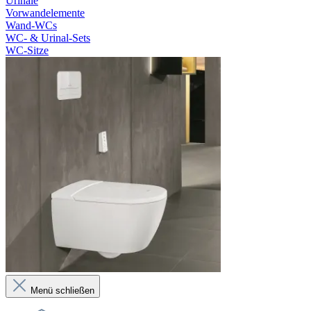
Urinale
Vorwandelemente
Wand-WCs
WC- & Urinal-Sets
WC-Sitze
Menü schließen