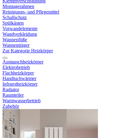
Klemmverschraubung
Montagerahmen
Reinigungs- und Pflegemittel
Schallschutz
Spülkästen
Vorwandelemente
Wandverkleidung
Wannenfüße
Wannenträger
Zur Kategorie Heizkörper
Austauschheizkörper
Elektrobetrieb
Flachheizkörper
Handtuchwärmer
Infrarotheizkörper
Radiator
Raumteiler
Warmwasserbetrieb
Zubehör