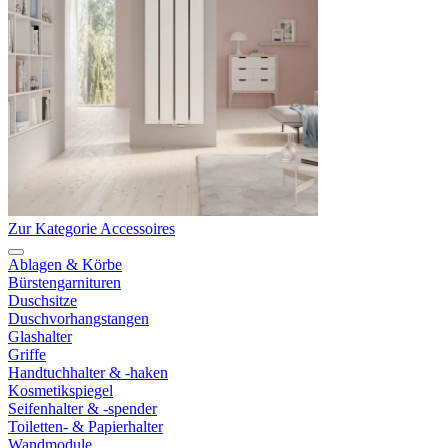
Zur Kategorie Accessoires
Ablagen & Körbe
Bürstengarnituren
Duschsitze
Duschvorhangstangen
Glashalter
Griffe
Handtuchhalter & -haken
Kosmetikspiegel
Seifenhalter & -spender
Toiletten- & Papierhalter
Wandmodule