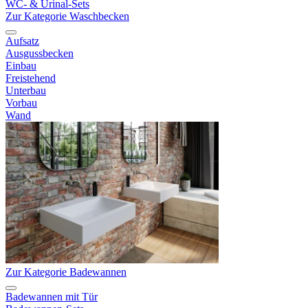
WC- & Urinal-Sets
Zur Kategorie Waschbecken
Aufsatz
Ausgussbecken
Einbau
Freistehend
Unterbau
Vorbau
Wand
Zur Kategorie Badewannen
Badewannen mit Tür