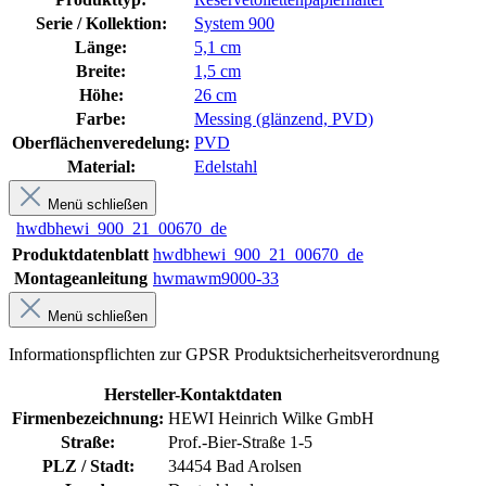
Serie / Kollektion:
System 900
Länge:
5,1 cm
Breite:
1,5 cm
Höhe:
26 cm
Farbe:
Messing (glänzend, PVD)
Oberflächenveredelung:
PVD
Material:
Edelstahl
Menü schließen
hwdbhewi_900_21_00670_de
Produktdatenblatt
hwdbhewi_900_21_00670_de
Montageanleitung
hwmawm9000-33
Menü schließen
Informationspflichten zur GPSR Produktsicherheitsverordnung
Hersteller-Kontaktdaten
Firmenbezeichnung:
HEWI Heinrich Wilke GmbH
Straße:
Prof.-Bier-Straße 1-5
PLZ / Stadt:
34454 Bad Arolsen