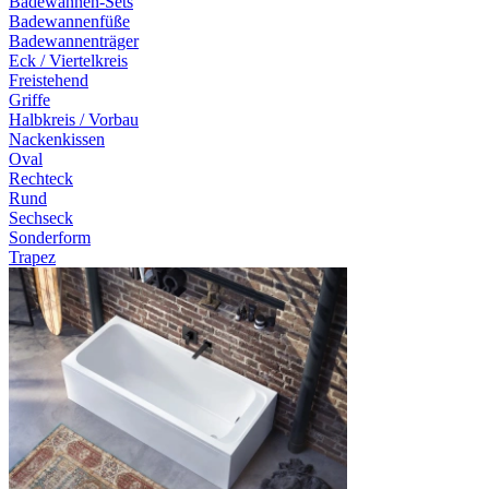
Badewannen-Sets
Badewannenfüße
Badewannenträger
Eck / Viertelkreis
Freistehend
Griffe
Halbkreis / Vorbau
Nackenkissen
Oval
Rechteck
Rund
Sechseck
Sonderform
Trapez