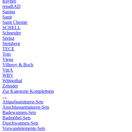
Raybro
repaBAD
Sanipa
Sanit
Sanit Chemie
SCHELL
Schneider
Sprinz
Steinberg
TECE
Toto
Viega
Villeroy & Boch
VitrA
WBV
Wittigsthal
Zehnder
Zur Kategorie Komplettsets
Ablaufgarnituren-Sets
Anschlussarmaturen-Sets
Badewannen-Sets
Badmöbel-Sets
Duschwannen-Sets
Vorwandelemente-Sets