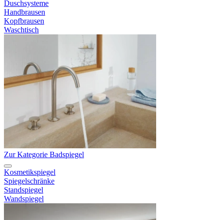
Duschsysteme
Handbrausen
Kopfbrausen
Waschtisch
Zur Kategorie Badspiegel
Kosmetikspiegel
Spiegelschränke
Standspiegel
Wandspiegel