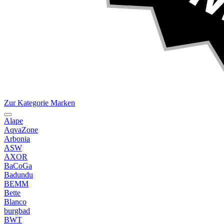
Zur Kategorie Marken
Alape
AqvaZone
Arbonia
ASW
AXOR
BaCoGa
Badundu
BEMM
Bette
Blanco
burgbad
BWT