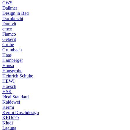
CWS
Dallmer
Design in Bad
Dornbracht
Duravit
emco
Flamco
Geberit
Grohe
Grumbach
Haas
Hamberger
Hansa
Hansgrohe
Heinrich Schulte
HEWI
Hoesch
HSK
Ideal Standard
Kaldewei
Kermi
Kermi Duschdesign
KEUCO
Kludi
Laguna