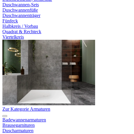
Duschwannen-Sets
Duschwannenfüße
Duschwannenträger
Fünfeck
Halbkreis / Vorbau
Quadrat & Rechteck
Viertelkreis
Zur Kategorie Armaturen
Badewannenarmaturen
Brausegarnituren
Duscharmaturen