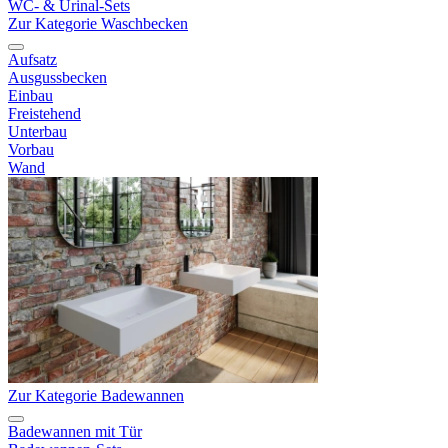
WC- & Urinal-Sets
Zur Kategorie Waschbecken
Aufsatz
Ausgussbecken
Einbau
Freistehend
Unterbau
Vorbau
Wand
Zur Kategorie Badewannen
Badewannen mit Tür