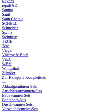
Raybro
repaBAD
Sanipa
Sanit
Sanit Chemie
SCHELL
Schneider
Sprinz
Steinberg
TECE
Toto
Viega
Villeroy & Boch
VitrA
WBV
Wittigsthal
Zehnder
Zur Kategorie Komplettsets
Ablaufgarnituren-Sets
Anschlussarmaturen-Sets
Badewannen-Sets
Badmöbel-Sets
Duschwannen-Sets
Vorwandelemente-Sets