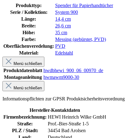
Produkttyp:
Spender für Papierhandtücher
Serie / Kollektion:
System 900
Länge:
14,4 cm
Breite:
26,6 cm
Höhe:
35 cm
Farbe:
Messing (gebürstet, PVD)
Oberflächenveredelung:
PVD
Material:
Edelstahl
Menü schließen
Produktdatenblatt
hwdbhewi_900_06_00970_de
Montageanleitung
hwmawm9000-30
Menü schließen
Informationspflichten zur GPSR Produktsicherheitsverordnung
Hersteller-Kontaktdaten
Firmenbezeichnung:
HEWI Heinrich Wilke GmbH
Straße:
Prof.-Bier-Straße 1-5
PLZ / Stadt:
34454 Bad Arolsen
Land:
Deutschland