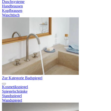
Duschsysteme
Handbrausen
Kopfbrausen
Waschtisch
Zur Kategorie Badspiegel
Kosmetikspiegel
Spiegelschränke
Standspiegel
Wandspiegel