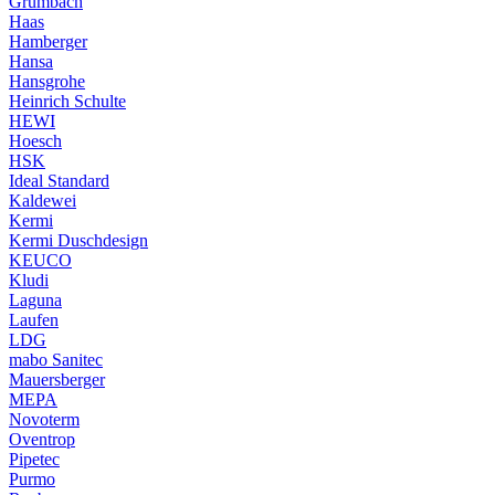
Grumbach
Haas
Hamberger
Hansa
Hansgrohe
Heinrich Schulte
HEWI
Hoesch
HSK
Ideal Standard
Kaldewei
Kermi
Kermi Duschdesign
KEUCO
Kludi
Laguna
Laufen
LDG
mabo Sanitec
Mauersberger
MEPA
Novoterm
Oventrop
Pipetec
Purmo