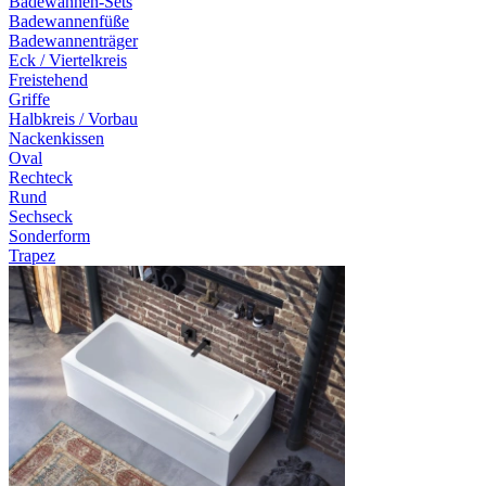
Badewannen-Sets
Badewannenfüße
Badewannenträger
Eck / Viertelkreis
Freistehend
Griffe
Halbkreis / Vorbau
Nackenkissen
Oval
Rechteck
Rund
Sechseck
Sonderform
Trapez