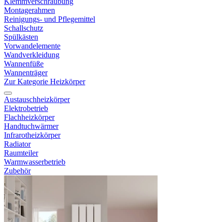
Klemmverschraubung
Montagerahmen
Reinigungs- und Pflegemittel
Schallschutz
Spülkästen
Vorwandelemente
Wandverkleidung
Wannenfüße
Wannenträger
Zur Kategorie Heizkörper
Austauschheizkörper
Elektrobetrieb
Flachheizkörper
Handtuchwärmer
Infrarotheizkörper
Radiator
Raumteiler
Warmwasserbetrieb
Zubehör