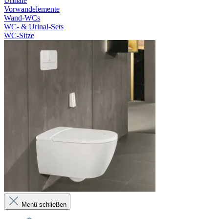
Urinale
Vorwandelemente
Wand-WCs
WC- & Urinal-Sets
WC-Sitze
Menü schließen