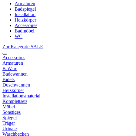
Armaturen
Badspiegel
Installation
Heizkörper
Accessoires
Badmöbel
WC
Zur Kategorie SALE
Accessoires
Armaturen
B-Ware
Badewannen
Bidets
Duschwannen
Heizkörper
Installationsmaterial
Komplettsets
Möbel
Sonstiges
Spiegel
Träger
Urinale
Waschbecken