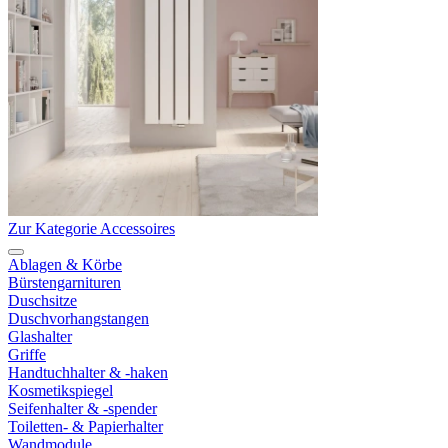
Zur Kategorie Accessoires
Ablagen & Körbe
Bürstengarnituren
Duschsitze
Duschvorhangstangen
Glashalter
Griffe
Handtuchhalter & -haken
Kosmetikspiegel
Seifenhalter & -spender
Toiletten- & Papierhalter
Wandmodule