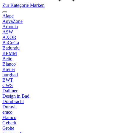
Zur Kategorie Marken
Alape
AqvaZone
Arbonia
ASW
AXOR
BaCoGa
Badundu
BEMM
Bette
Blanco
Breuer
burgbad
BWT
CWS
Dallmer
Design in Bad
Dornbracht
Duravit
emco
Flamco
Geberit
Grohe