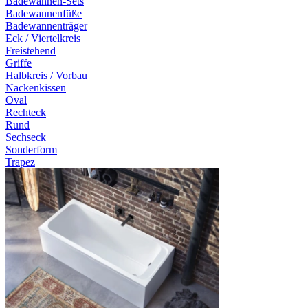
Badewannen-Sets
Badewannenfüße
Badewannenträger
Eck / Viertelkreis
Freistehend
Griffe
Halbkreis / Vorbau
Nackenkissen
Oval
Rechteck
Rund
Sechseck
Sonderform
Trapez