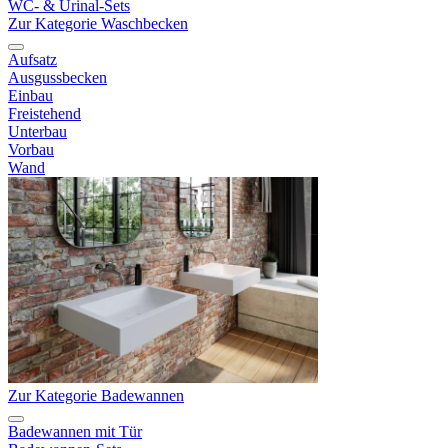
WC- & Urinal-Sets
Zur Kategorie Waschbecken
Aufsatz
Ausgussbecken
Einbau
Freistehend
Unterbau
Vorbau
Wand
Zur Kategorie Badewannen
Badewannen mit Tür