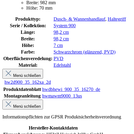
Breite: 982 mm
Höhe: 70 mm
Produkttyp:
Dusch- & Wannenhandlauf
,
Haltegriff
Serie / Kollektion:
System 900
Länge:
98,2 cm
Breite:
98,2 cm
Höhe:
7 cm
Farbe:
Schwarzchrom (glänzend, PVD)
Oberflächenveredelung:
PVD
Material:
Edelstahl
Menü schließen
hw2d900_35_162xa_2d
Produktdatenblatt
hwdbhewi_900_35_16270_de
Montageanleitung
hwmawm9000_13us
Menü schließen
Informationspflichten zur GPSR Produktsicherheitsverordnung
Hersteller-Kontaktdaten