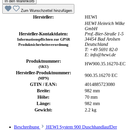
In den Warenkorb
Zum Wunschzettel hinzufügen
Hersteller:
HEWI
HEWI Heinrich Wilke
GmbH
Hersteller-Kontaktdaten:
Prof.-Bier-Straße 1-5
34454 Bad Arolsen
Informationspflichten zur GPSR
Deutschland
Produktsicherheitsverordnung
T: +49 5691 82-0
E: info@hewi.de
Produktnummer:
HW900.35.16270-EC
(SKU)
Hersteller-Produktnummer:
900.35.16270 EC
(MPN)
GTIN / EAN:
4014885723080
Breite:
982 mm
Höhe:
70 mm
Länge:
982 mm
Gewicht:
2.2 kg
Beschreibung
HEWI System 900 DuschhandlaufDer