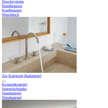
Duschsysteme
Handbrausen
Kopfbrausen
Waschtisch
Zur Kategorie Badspiegel
Kosmetikspiegel
Spiegelschränke
Standspiegel
Wandspiegel