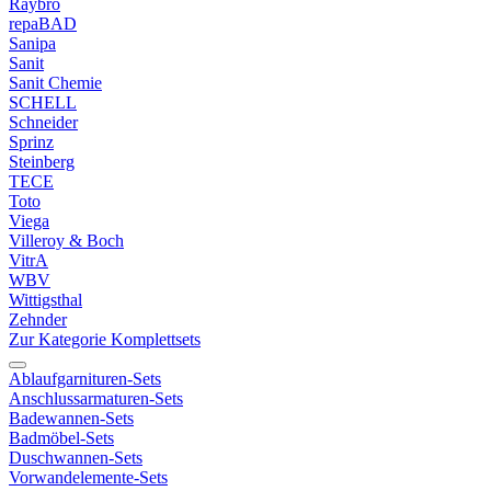
Raybro
repaBAD
Sanipa
Sanit
Sanit Chemie
SCHELL
Schneider
Sprinz
Steinberg
TECE
Toto
Viega
Villeroy & Boch
VitrA
WBV
Wittigsthal
Zehnder
Zur Kategorie Komplettsets
Ablaufgarnituren-Sets
Anschlussarmaturen-Sets
Badewannen-Sets
Badmöbel-Sets
Duschwannen-Sets
Vorwandelemente-Sets