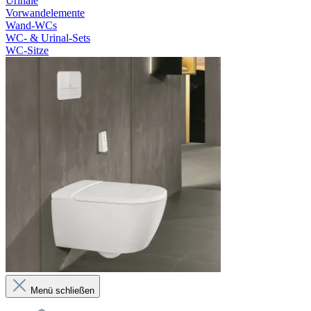
Urinale
Vorwandelemente
Wand-WCs
WC- & Urinal-Sets
WC-Sitze
Menü schließen