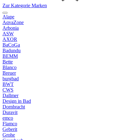
Zur Kategorie Marken
Alape
AqvaZone
Arbonia
ASW
AXOR
BaCoGa
Badundu
BEMM
Bette
Blanco
Breuer
burgbad
BWT
CWS
Dallmer
Design in Bad
Dornbracht
Duravit
emco
Flamco
Geberit
Grohe