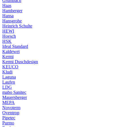
Grumbach
Haas
Hamberger
Hansa
Hansgrohe
Heinrich Schulte
HEWI
Hoesch
HSK
Ideal Standard
Kaldewei
Kermi
Kermi Duschdesign
KEUCO
Kludi
Laguna
Laufen
LDG
mabo Sanitec
Mauersberger
MEPA
Novoterm
Oventrop
Pipetec
Purmo