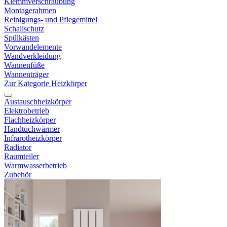
Klemmverschraubung
Montagerahmen
Reinigungs- und Pflegemittel
Schallschutz
Spülkästen
Vorwandelemente
Wandverkleidung
Wannenfüße
Wannenträger
Zur Kategorie Heizkörper
Austauschheizkörper
Elektrobetrieb
Flachheizkörper
Handtuchwärmer
Infrarotheizkörper
Radiator
Raumteiler
Warmwasserbetrieb
Zubehör