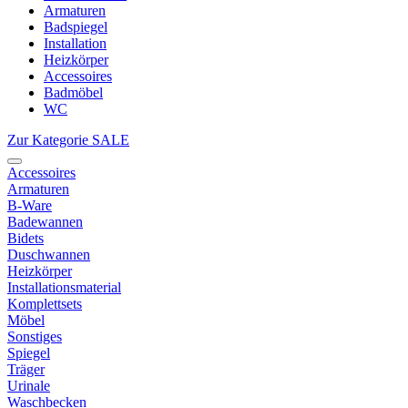
Armaturen
Badspiegel
Installation
Heizkörper
Accessoires
Badmöbel
WC
Zur Kategorie SALE
Accessoires
Armaturen
B-Ware
Badewannen
Bidets
Duschwannen
Heizkörper
Installationsmaterial
Komplettsets
Möbel
Sonstiges
Spiegel
Träger
Urinale
Waschbecken