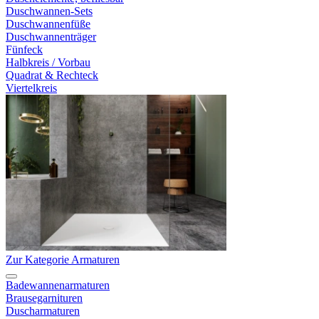
Duschwannen-Sets
Duschwannenfüße
Duschwannenträger
Fünfeck
Halbkreis / Vorbau
Quadrat & Rechteck
Viertelkreis
Zur Kategorie Armaturen
Badewannenarmaturen
Brausegarnituren
Duscharmaturen