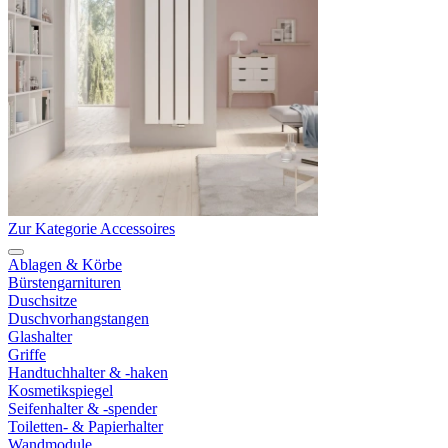
Zur Kategorie Accessoires
Ablagen & Körbe
Bürstengarnituren
Duschsitze
Duschvorhangstangen
Glashalter
Griffe
Handtuchhalter & -haken
Kosmetikspiegel
Seifenhalter & -spender
Toiletten- & Papierhalter
Wandmodule