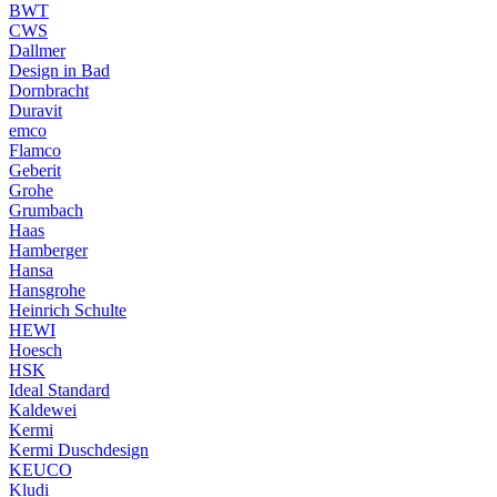
BWT
CWS
Dallmer
Design in Bad
Dornbracht
Duravit
emco
Flamco
Geberit
Grohe
Grumbach
Haas
Hamberger
Hansa
Hansgrohe
Heinrich Schulte
HEWI
Hoesch
HSK
Ideal Standard
Kaldewei
Kermi
Kermi Duschdesign
KEUCO
Kludi