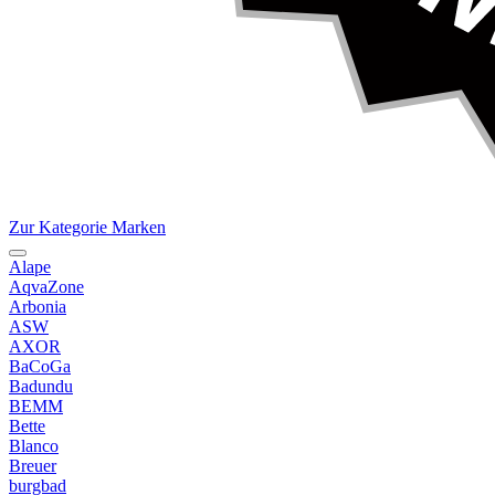
Zur Kategorie Marken
Alape
AqvaZone
Arbonia
ASW
AXOR
BaCoGa
Badundu
BEMM
Bette
Blanco
Breuer
burgbad