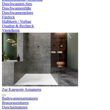
Duschwannen-Sets
Duschwannenfüße
Duschwannenträger
Fünfeck
Halbkreis / Vorbau
Quadrat & Rechteck
Viertelkreis
Zur Kategorie Armaturen
Badewannenarmaturen
Brausegarnituren
Duscharmaturen