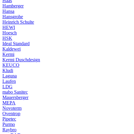
Haas
Hamberger
Hansa
Hansgrohe
Heinrich Schulte
HEWI
Hoesch
HSK
Ideal Standard
Kaldewei
Kermi
Kermi Duschdesign
KEUCO
Kludi
Laguna
Laufen
LDG
mabo Sanitec
Mauersberger
MEPA
Novoterm
Oventrop
Pipetec
Purmo
Raybro