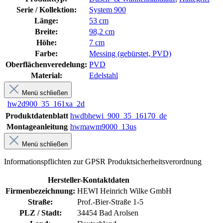
Serie / Kollektion:
System 900
Länge:
53 cm
Breite:
98,2 cm
Höhe:
7 cm
Farbe:
Messing (gebürstet, PVD)
Oberflächenveredelung:
PVD
Material:
Edelstahl
Menü schließen
hw2d900_35_161xa_2d
Produktdatenblatt
hwdbhewi_900_35_16170_de
Montageanleitung
hwmawm9000_13us
Menü schließen
Informationspflichten zur GPSR Produktsicherheitsverordnung
Hersteller-Kontaktdaten
Firmenbezeichnung:
HEWI Heinrich Wilke GmbH
Straße:
Prof.-Bier-Straße 1-5
PLZ / Stadt:
34454 Bad Arolsen