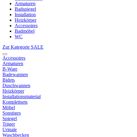
Armaturen
Badspiegel
Installation
Heizkörper
Accessoires
Badmöbel
WC
Zur Kategorie SALE
Accessoires
Armaturen
B-Ware
Badewannen
Bidets
Duschwannen
Heizkörper
Installationsmaterial
Komplettsets
Möbel
Sonstiges
Spiegel
Träger
Urinale
Waschbecken