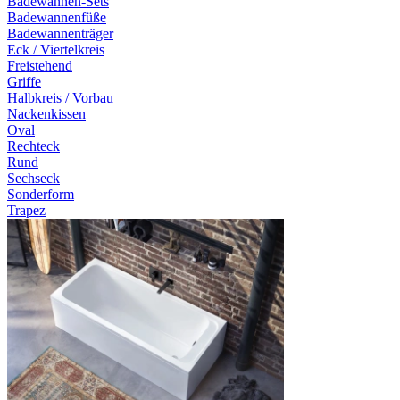
Badewannen-Sets
Badewannenfüße
Badewannenträger
Eck / Viertelkreis
Freistehend
Griffe
Halbkreis / Vorbau
Nackenkissen
Oval
Rechteck
Rund
Sechseck
Sonderform
Trapez