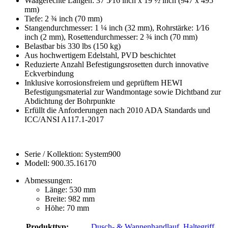
Waagerechte Längen: 37 5⁄16 inch x 19 ½ inch (947 x 495
mm)
Tiefe: 2 ¾ inch (70 mm)
Stangendurchmesser: 1 ¼ inch (32 mm), Rohrstärke: 1⁄16
inch (2 mm), Rosettendurchmesser: 2 ¾ inch (70 mm)
Belastbar bis 330 lbs (150 kg)
Aus hochwertigem Edelstahl, PVD beschichtet
Reduzierte Anzahl Befestigungsrosetten durch innovative
Eckverbindung
Inklusive korrosionsfreiem und geprüftem HEWI
Befestigungsmaterial zur Wandmontage sowie Dichtband zur
Abdichtung der Bohrpunkte
Erfüllt die Anforderungen nach 2010 ADA Standards und
ICC/ANSI A117.1-2017
Serie / Kollektion: System900
Modell: 900.35.16170
Abmessungen:
Länge: 530 mm
Breite: 982 mm
Höhe: 70 mm
Produkttyp:
Dusch- & Wannenhandlauf
,
Haltegriff