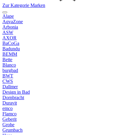
Zur Kategorie Marken
Alape
AqvaZone
Arbonia
ASW
AXOR
BaCoGa
Badundu
BEMM
Bette
Blanco
burgbad
BWT
CWS
Dallmer
Design in Bad
Dornbracht
Duravit
emco
Flamco
Geberit
Grohe
Grumbach