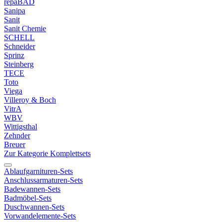
repaBAD
Sanipa
Sanit
Sanit Chemie
SCHELL
Schneider
Sprinz
Steinberg
TECE
Toto
Viega
Villeroy & Boch
VitrA
WBV
Wittigsthal
Zehnder
Breuer
Zur Kategorie Komplettsets
Ablaufgarnituren-Sets
Anschlussarmaturen-Sets
Badewannen-Sets
Badmöbel-Sets
Duschwannen-Sets
Vorwandelemente-Sets