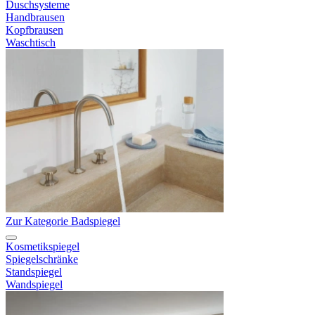
Duschsysteme
Handbrausen
Kopfbrausen
Waschtisch
Zur Kategorie Badspiegel
Kosmetikspiegel
Spiegelschränke
Standspiegel
Wandspiegel