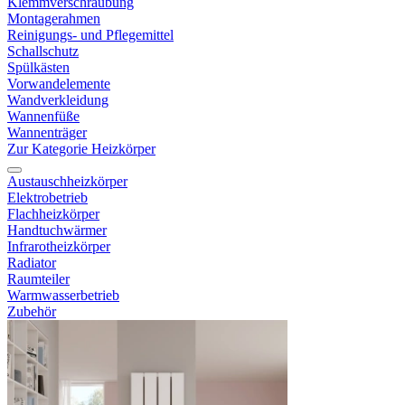
Klemmverschraubung
Montagerahmen
Reinigungs- und Pflegemittel
Schallschutz
Spülkästen
Vorwandelemente
Wandverkleidung
Wannenfüße
Wannenträger
Zur Kategorie Heizkörper
Austauschheizkörper
Elektrobetrieb
Flachheizkörper
Handtuchwärmer
Infrarotheizkörper
Radiator
Raumteiler
Warmwasserbetrieb
Zubehör