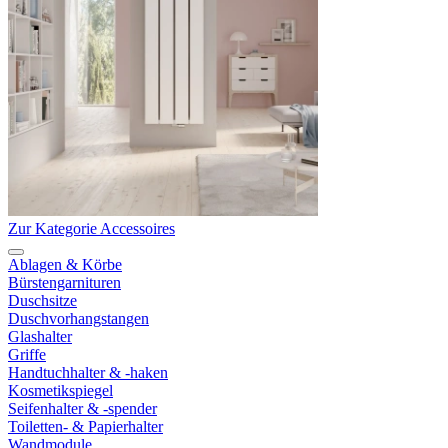
Zur Kategorie Accessoires
Ablagen & Körbe
Bürstengarnituren
Duschsitze
Duschvorhangstangen
Glashalter
Griffe
Handtuchhalter & -haken
Kosmetikspiegel
Seifenhalter & -spender
Toiletten- & Papierhalter
Wandmodule