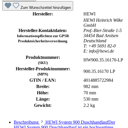
Zum Wunschzettel hinzufügen
Hersteller:
HEWI
HEWI Heinrich Wilke
GmbH
Hersteller-Kontaktdaten:
Prof.-Bier-Straße 1-5
34454 Bad Arolsen
Informationspflichten zur GPSR
Deutschland
Produktsicherheitsverordnung
T: +49 5691 82-0
E: info@hewi.de
Produktnummer:
HW900.35.16170-LP
(SKU)
Hersteller-Produktnummer:
900.35.16170 LP
(MPN)
GTIN / EAN:
4014885722984
Breite:
982 mm
Höhe:
70 mm
Länge:
530 mm
Gewicht:
2.2 kg
Beschreibung
HEWI System 900 DuschhandlaufDer
HEWI System 900 Duschhandlauf ist ein hochwertiges