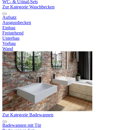
WC- & Urinal-Sets
Zur Kategorie Waschbecken
Aufsatz
Ausgussbecken
Einbau
Freistehend
Unterbau
Vorbau
Wand
Zur Kategorie Badewannen
Badewannen mit Tür