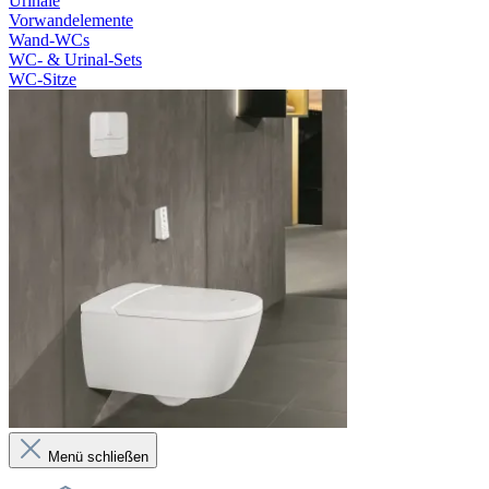
Urinale
Vorwandelemente
Wand-WCs
WC- & Urinal-Sets
WC-Sitze
Menü schließen